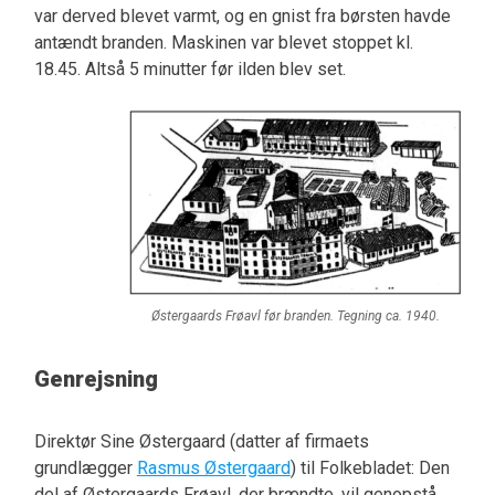
var derved blevet varmt, og en gnist fra børsten havde
antændt branden. Maskinen var blevet stoppet kl.
18.45. Altså 5 minutter før ilden blev set.
Østergaards Frøavl før branden. Tegning ca. 1940.
Genrejsning
Direktør Sine Østergaard (datter af firmaets
grundlægger
Rasmus Østergaard
) til Folkebladet: Den
del af Østergaards Frøavl, der brændte, vil genopstå