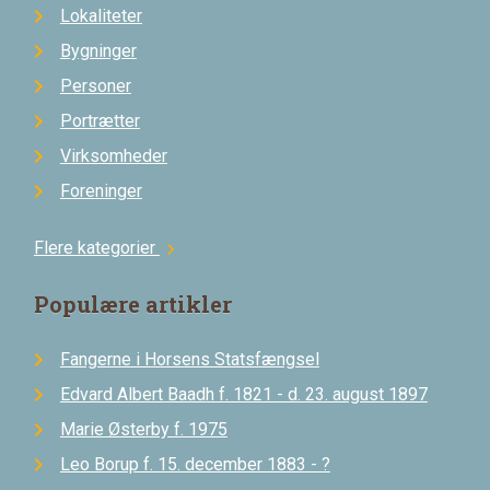
Lokaliteter
Bygninger
Personer
Portrætter
Virksomheder
Foreninger
Flere kategorier
chevron_right
Populære artikler
Fangerne i Horsens Statsfængsel
Edvard Albert Baadh f. 1821 - d. 23. august 1897
Marie Østerby f. 1975
Leo Borup f. 15. december 1883 - ?