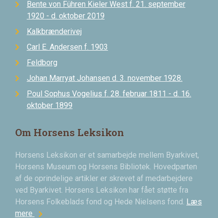
Bente von Führen Kieler West f. 21. september
1920 - d. oktober 2019
Kalkbrænderivej
Carl E. Andersen f. 1903
Feldborg
Johan Marryat Johansen d. 3. november 1928.
Poul Sophus Vogelius f. 28. februar 1811 - d. 16.
oktober 1899
Om Horsens Leksikon
Horsens Leksikon er et samarbejde mellem Byarkivet,
Horsens Museum og Horsens Bibliotek. Hovedparten
af de oprindelige artikler er skrevet af medarbejdere
ved Byarkivet. Horsens Leksikon har fået støtte fra
Horsens Folkeblads fond og Hede Nielsens fond.
Læs
chevron_right
mere