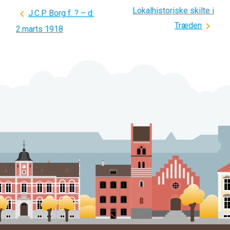
Lokalhistoriske skilte i
Indlægsnavigation
J.C.P. Borg f. ? – d.
Træden
2.marts 1918