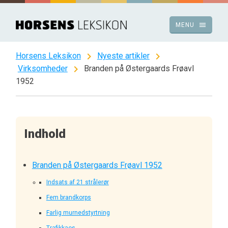
Spring
til
menu
MENU
indhold
chevron_right
chevron_right
Horsens Leksikon
Nyeste artikler
chevron_right
Virksomheder
Branden på Østergaards Frøavl
1952
Indhold
Branden på Østergaards Frøavl 1952
Indsats af 21 strålerør
Fem brandkorps
Farlig murnedstyrtning
Trafikkaos