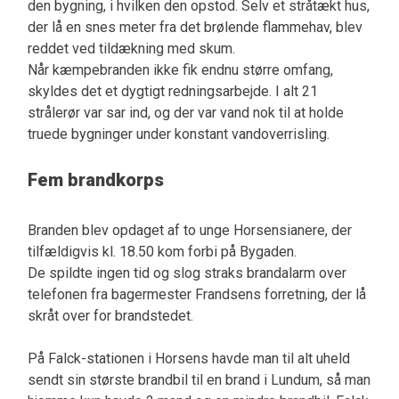
den bygning, i hvilken den opstod. Selv et stråtækt hus,
der lå en snes meter fra det brølende flammehav, blev
reddet ved tildækning med skum.
Når kæmpebranden ikke fik endnu større omfang,
skyldes det et dygtigt redningsarbejde. I alt 21
strålerør var sar ind, og der var vand nok til at holde
truede bygninger under konstant vandoverrisling.
Fem brandkorps
Branden blev opdaget af to unge Horsensianere, der
tilfældigvis kl. 18.50 kom forbi på Bygaden.
De spildte ingen tid og slog straks brandalarm over
telefonen fra bagermester Frandsens forretning, der lå
skråt over for brandstedet.
På Falck-stationen i Horsens havde man til alt uheld
sendt sin største brandbil til en brand i Lundum, så man