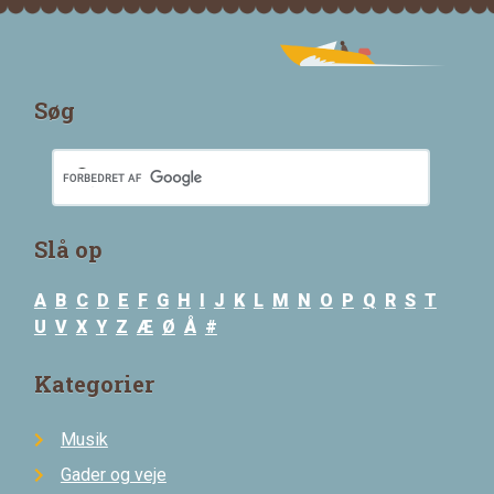
Søg
Slå op
A
B
C
D
E
F
G
H
I
J
K
L
M
N
O
P
Q
R
S
T
U
V
X
Y
Z
Æ
Ø
Å
#
Kategorier
Musik
Gader og veje