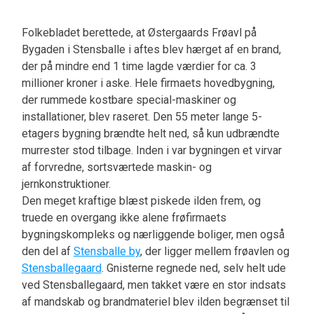
Folkebladet berettede, at Østergaards Frøavl på
Bygaden i Stensballe i aftes blev hærget af en brand,
der på mindre end 1 time lagde værdier for ca. 3
millioner kroner i aske. Hele firmaets hovedbygning,
der rummede kostbare special-maskiner og
installationer, blev raseret. Den 55 meter lange 5-
etagers bygning brændte helt ned, så kun udbrændte
murrester stod tilbage. Inden i var bygningen et virvar
af forvredne, sortsværtede maskin- og
jernkonstruktioner.
Den meget kraftige blæst piskede ilden frem, og
truede en overgang ikke alene frøfirmaets
bygningskompleks og nærliggende boliger, men også
den del af
Stensballe by
, der ligger mellem frøavlen og
Stensballegaard
. Gnisterne regnede ned, selv helt ude
ved Stensballegaard, men takket være en stor indsats
af mandskab og brandmateriel blev ilden begrænset til