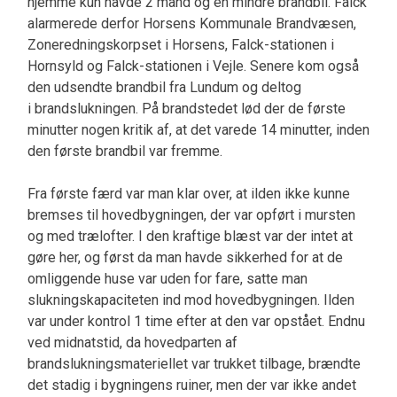
hjemme kun havde 2 mand og en mindre brandbil. Falck
alarmerede derfor Horsens Kommunale Brandvæsen,
Zoneredningskorpset i Horsens, Falck-stationen i
Hornsyld og Falck-stationen i Vejle. Senere kom også
den udsendte brandbil fra Lundum og deltog
i brandslukningen. På brandstedet lød der de første
minutter nogen kritik af, at det varede 14 minutter, inden
den første brandbil var fremme.
Fra første færd var man klar over, at ilden ikke kunne
bremses til hovedbygningen, der var opført i mursten
og med trælofter. I den kraftige blæst var der intet at
gøre her, og først da man havde sikkerhed for at de
omliggende huse var uden for fare, satte man
slukningskapaciteten ind mod hovedbygningen. Ilden
var under kontrol 1 time efter at den var opstået. Endnu
ved midnatstid, da hovedparten af
brandslukningsmateriellet var trukket tilbage, brændte
det stadig i bygningens ruiner, men der var ikke andet