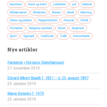
Kunstnere
Kunst og kultur
Lokaliteter
Lyd
Malerier
Militærvæsen
Mindesten
Museer
Musik
Nekrolog
Parker og pladser
Pengeinstitutter
Personer
Politik
Portrætter
Religiøse samfund
Skoler
Skulpturer
Sport
Teglværk
Traditioner
Trafik
Virksomheder
Nye artikler
Fangerne i Horsens Statsfængsel
27. november 2019
Edvard Albert Baadh f. 1821 – d. 23. august 1897
23. oktober 2019
Marie Østerby f. 1975
23. oktober 2019