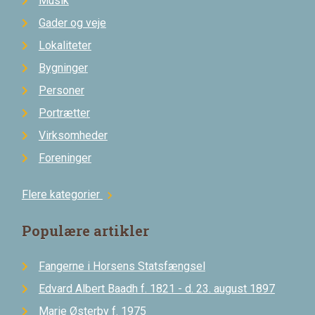
Musik
Gader og veje
Lokaliteter
Bygninger
Personer
Portrætter
Virksomheder
Foreninger
Flere kategorier
chevron_right
Populære artikler
Fangerne i Horsens Statsfængsel
Edvard Albert Baadh f. 1821 - d. 23. august 1897
Marie Østerby f. 1975