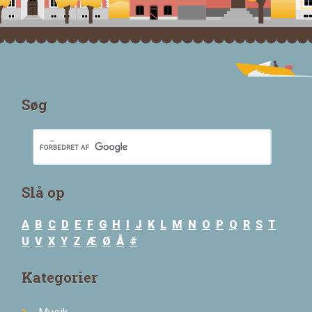
Søg
Slå op
A
B
C
D
E
F
G
H
I
J
K
L
M
N
O
P
Q
R
S
T
U
V
X
Y
Z
Æ
Ø
Å
#
Kategorier