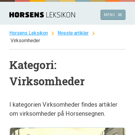
Spring
til
menu
MENU
indhold
chevron_right
chevron_right
Horsens Leksikon
Nyeste artikler
Virksomheder
Kategori:
Virksomheder
I kategorien Virksomheder findes artikler
om virksomheder på Horsensegnen.