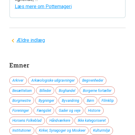
Læs mere om Pottemageri
Navigation
Ældre indlæg
til
indlæg
Emner
Arkiver
Arkæologiske udgravninger
Begivenheder
Besættelsen
Billeder
Boghandel
Borgerne fortæller
Borgmestre
Bygninger
Byvandring
Børn
Filmklip
Foreninger
Fængslet
Gader og veje
Historie
Horsens Folkeblad
Håndværkere
Ikke kategoriseret
Institutioner
Kirker, Synagoger og Moskeer
Kulturmiljø