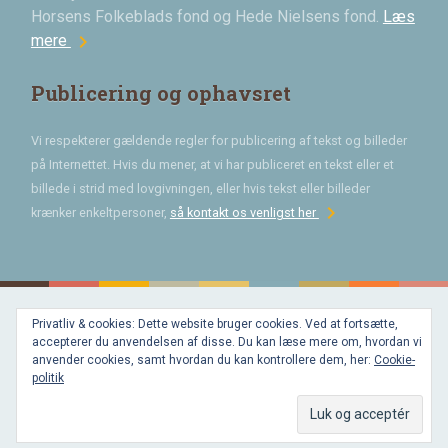
Horsens Folkeblads fond og Hede Nielsens fond.
Læs
chevron_right
mere
Publicering og ophavsret
Vi respekterer gældende regler for publicering af tekst og billeder
på Internettet. Hvis du mener, at vi har publiceret en tekst eller et
billede i strid med lovgivningen, eller hvis tekst eller billeder
chevron_right
krænker enkeltpersoner,
så kontakt os venligst her
Privatliv & cookies: Dette website bruger cookies. Ved at fortsætte,
Bygget med
accepterer du anvendelsen af disse. Du kan læse mere om, hvordan vi
WordPress
og
anvender cookies, samt hvordan du kan kontrollere dem, her:
Cookie-
favorite
af
politik
Bechster