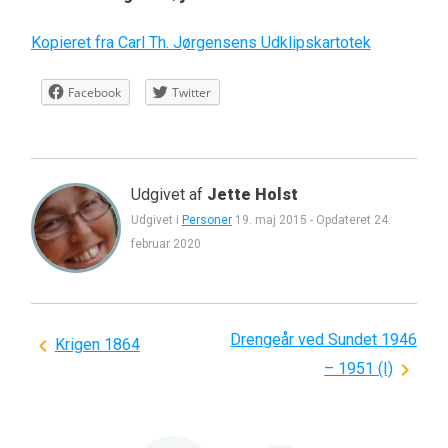
Kopieret fra Carl Th. Jørgensens Udklipskartotek
Facebook
Twitter
Udgivet af
Jette Holst
Udgivet i
Personer
19. maj 2015
-
Opdateret
24.
februar 2020
Drengeår ved Sundet 1946
Indlægsnavigation
Krigen 1864
– 1951 (I)