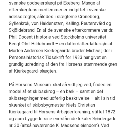
svenske godsejerslægt på Ekeberg. Mange af
efterslægtens medlemmer er indgiftet i svenske
adelsslægter, således i slægterne Croneborg,
Gyllenkrok, von Haidenstam, Kalling, Reutersvärd og
Skjöldebrand. En af de svenske efterkommere var dr.
Phil. Docent i historie ved Stockholms universitet
Bengt Olof Hildebrandt – en datterdatterdattersøn af
Morten Andersen Kierkegaards broder Michael, der i
Personalhistorisk Tidsskrift for 1933 har givet en
grundig udredning af den fra Horsens stammende gren
af Kierkegaard-slægten.
På Horsens Museum, skal så vidt jeg ved, findes en
model af et skibsskrog – en bark – samt en del
skibstegninger med udførlig beskrivelse – alt i sin tid
skænket af skibsbygmester Niels Christian
Kierkegaard til Horsens Arbejderforening, stiftet 1872
og som byggede sine enestående lokaler Søndergade
nr. 30 (altså nuværende K. Madsens ejendom). Ved