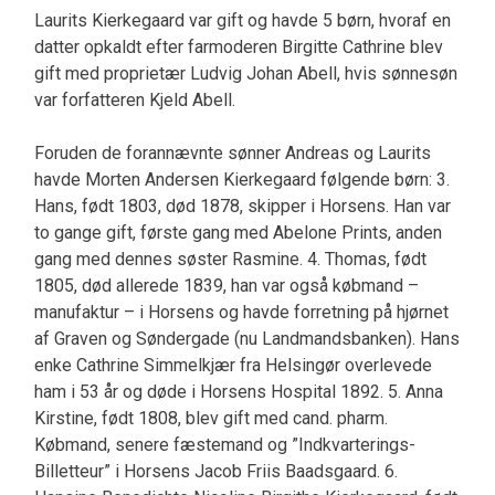
Laurits Kierkegaard var gift og havde 5 børn, hvoraf en
datter opkaldt efter farmoderen Birgitte Cathrine blev
gift med proprietær Ludvig Johan Abell, hvis sønnesøn
var forfatteren Kjeld Abell.
Foruden de forannævnte sønner Andreas og Laurits
havde Morten Andersen Kierkegaard følgende børn: 3.
Hans, født 1803, død 1878, skipper i Horsens. Han var
to gange gift, første gang med Abelone Prints, anden
gang med dennes søster Rasmine. 4. Thomas, født
1805, død allerede 1839, han var også købmand –
manufaktur – i Horsens og havde forretning på hjørnet
af Graven og Søndergade (nu Landmandsbanken). Hans
enke Cathrine Simmelkjær fra Helsingør overlevede
ham i 53 år og døde i Horsens Hospital 1892. 5. Anna
Kirstine, født 1808, blev gift med cand. pharm.
Købmand, senere fæstemand og ”Indkvarterings-
Billetteur” i Horsens Jacob Friis Baadsgaard. 6.