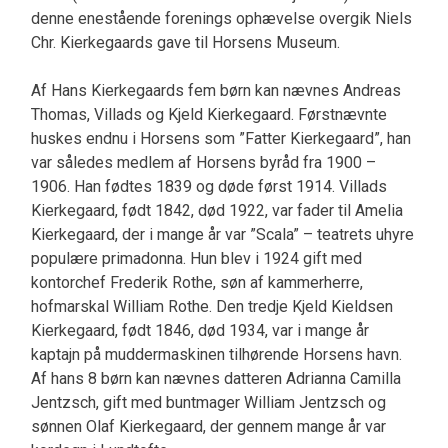
denne enestående forenings ophævelse overgik Niels
Chr. Kierkegaards gave til Horsens Museum.
Af Hans Kierkegaards fem børn kan nævnes Andreas
Thomas, Villads og Kjeld Kierkegaard. Førstnævnte
huskes endnu i Horsens som ”Fatter Kierkegaard”, han
var således medlem af Horsens byråd fra 1900 –
1906. Han fødtes 1839 og døde først 1914. Villads
Kierkegaard, født 1842, død 1922, var fader til Amelia
Kierkegaard, der i mange år var ”Scala” – teatrets uhyre
populære primadonna. Hun blev i 1924 gift med
kontorchef Frederik Rothe, søn af kammerherre,
hofmarskal William Rothe. Den tredje Kjeld Kieldsen
Kierkegaard, født 1846, død 1934, var i mange år
kaptajn på muddermaskinen tilhørende Horsens havn.
Af hans 8 børn kan nævnes datteren Adrianna Camilla
Jentzsch, gift med buntmager William Jentzsch og
sønnen Olaf Kierkegaard, der gennem mange år var