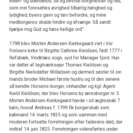
inden- og udenlands, så og bevise borgmester og råd,
som min foresattes øvrighed tilbørlig hørighed og
lydighed; byens gavn og tarv befordre, og mine
medborgeres skade hindre og afværge. Så sandt
hjælpe mig Gud og hans hellige ord”.
1798 blev Morten Andersen Kierkegaard viet i Vor
Frelsers kirke til Birgitte Cathrine Kieldsen, født 1777 i
Refsbæk, Vindblæs sogn, syd for Mariager fjord. Hun
var datter af teglværksejer Thomas Kieldsen og
Birgitte Nielsdatter Willadsen og dermed søster til sin
mands broder Michael første hustru og til den senere
så kendte Horsens-borger, vinhandler og kgl. Agent
Kield Kieldsen, der blev Horsens by æresborger nr. 3.
Morten Andersen Kierkegaard havde i sit ægteskab 7
børn, hvoraf Andreas f. 1799 fik borgerskab som
købmand 14. marts 1825 og som sammen med
moderen fortsatte forretningen efter faderens død, der
indtraf 14. juni 1825. Forretningen videreførtes under