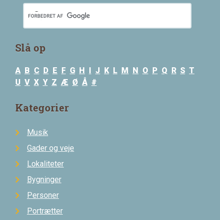
Slå op
A
B
C
D
E
F
G
H
I
J
K
L
M
N
O
P
Q
R
S
T
U
V
X
Y
Z
Æ
Ø
Å
#
Kategorier
Musik
Gader og veje
Lokaliteter
Bygninger
Personer
Portrætter