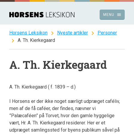
Spring
til
menu
MENU
indhold
chevron_right
chevron_right
Horsens Leksikon
Nyeste artikler
Personer
chevron_right
A. Th. Kierkegaard
A. Th. Kierkegaard
A. Th. Kierkegaard ( f. 1839 – d.)
I Horsens er der ikke noget særligt udpræget caféliv,
men af de få caféer, der findes, nævner vi
”Palæcaféen” på Torvet, hvor den gamle hyggelige
vært, Hr. A. Th. Kierkegaard residerer. Her er et
udpræget samlingssted for byens publikum såvel på