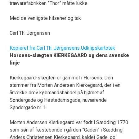
trævarefabrikken ”Thor” måtte lukke.
Med de venligste hilsener og tak
Carl Th. Jørgensen
Kopieret fra Carl Th. Jørgensens Udklipskartotek
Horsens-slægten KIERKEGAARD og dens svenske
linje
Kierkegaard-slægten er gammel i Horsens. Den
stammer fra Morten Andersen Kierkegaard, der i en
årrække drev købmandshandel på hjørnet af
Søndergade og Hestedamsgade, nuværende
Søndergade nr. 1.
Morten Andersen Kierkegaard var født i Sædding 1770
som søn af fæstebonde i gården ”Gaden” i Sædding.
Anders Christensen Kierkegaard, kaldet Gade, og