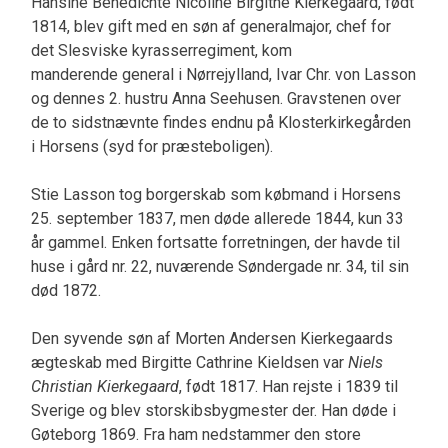
Hansine Benedichte Nicoline Birgithe Kierkegaard, født
1814, blev gift med en søn af generalmajor, chef for
det Slesviske kyrasserregiment, kom
manderende general i Nørrejylland, Ivar Chr. von Lasson
og dennes 2. hustru Anna Seehusen. Gravstenen over
de to sidstnævnte findes endnu på Klosterkirkegården
i Horsens (syd for præsteboligen).
Stie Lasson tog borgerskab som købmand i Horsens
25. september 1837, men døde allerede 1844, kun 33
år gammel. Enken fortsatte forretningen, der havde til
huse i gård nr. 22, nuværende Søndergade nr. 34, til sin
død 1872.
Den syvende søn af Morten Andersen Kierkegaards
ægteskab med Birgitte Cathrine Kieldsen var
Niels
Christian Kierkegaard
, født 1817. Han rejste i 1839 til
Sverige og blev storskibsbygmester der. Han døde i
Gøteborg 1869. Fra ham nedstammer den store