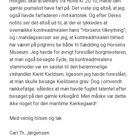
morgen, skal afsendes fra Holte kl. 20:10, måtte den
gamle journalist have fart på. Det viste sig altså, at jeg
også havde farfaderen i mit kartotek. Og efter Deres
notits ser det altså ud til, at der er lykkedes at
overrække kontreadmiralen hans ”Horsens tilknytning”,
og i mandagsaviser ser jeg, at kontreadmiralen tilmed
har været på pilgrims tur både til Sædding og Horsens
Museum. Jeg havde for øvrigt foreslået borgmesteren,
at man også besøgte Eyde, da kontreadmiralens
stammoder var en søster til den berømmelige
vinhandler Kield Kieldsen, ligesom jeg havde foreslået,
at man skulle besøge Kieldsens grav. Dog i omvendt
rækkefølge, således at man havde fugtet talentet efter
besøget på den gamle kirkegård. Men måske var dette
ikke noget for den maritime Kierkegaard!
Med venlig hilsen og tak
Carl Th. Jørgensen