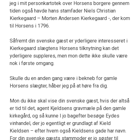
jeg i mit personkartotek over Horsens borgere gennem
tiden også havde hans stamfader Niels Christian
Kierkegaard – Morten Andersen Kierkegaard -, der kom
til Horsens i 1796.
Såfremt din svenske gæst er yderligere interesseret i
Kierkegaard slægtens Horsens tilknytning kan det
yderligere suppleres, men mon dette ikke skulle være
nok i første omgang.
Skulle du en anden gang være i bekneb for gamle
Horsens slægter, håber jeg på at høre fra dig.
Mon du ikke skal vise din svenske gæst, hvis der altså
er tid til det, agent Kjeldsens gravmæle på den gamle
kirkegård, og så kunne I jo bagefter besøge Eydes
vinhandel, der jo egentligt er grundlagt af Kield
Kieldsen – efter hvem også Kieldsens gade har navn.
For din svenske gæsts stammoder er jo søster til