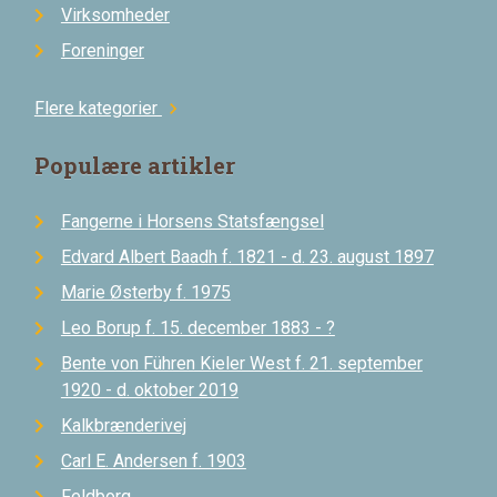
Virksomheder
Foreninger
Flere kategorier
chevron_right
Populære artikler
Fangerne i Horsens Statsfængsel
Edvard Albert Baadh f. 1821 - d. 23. august 1897
Marie Østerby f. 1975
Leo Borup f. 15. december 1883 - ?
Bente von Führen Kieler West f. 21. september
1920 - d. oktober 2019
Kalkbrænderivej
Carl E. Andersen f. 1903
Feldborg