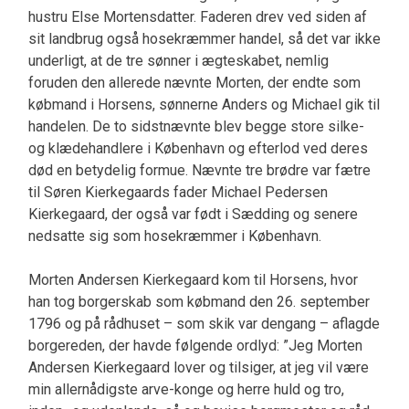
hustru Else Mortensdatter. Faderen drev ved siden af
sit landbrug også hosekræmmer handel, så det var ikke
underligt, at de tre sønner i ægteskabet, nemlig
foruden den allerede nævnte Morten, der endte som
købmand i Horsens, sønnerne Anders og Michael gik til
handelen. De to sidstnævnte blev begge store silke-
og klædehandlere i København og efterlod ved deres
død en betydelig formue. Nævnte tre brødre var fætre
til Søren Kierkegaards fader Michael Pedersen
Kierkegaard, der også var født i Sædding og senere
nedsatte sig som hosekræmmer i København.
Morten Andersen Kierkegaard kom til Horsens, hvor
han tog borgerskab som købmand den 26. september
1796 og på rådhuset – som skik var dengang – aflagde
borgereden, der havde følgende ordlyd: ”Jeg Morten
Andersen Kierkegaard lover og tilsiger, at jeg vil være
min allernådigste arve-konge og herre huld og tro,