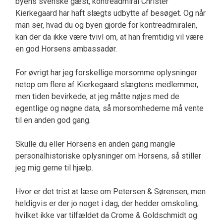
byens svenske gæst, kontreadmiral Christer
Kierkegaard har haft slægts udbytte af besøget. Og når
man ser, hvad du og byen gjorde for kontreadmiralen,
kan der da ikke være tvivl om, at han fremtidig vil være
en god Horsens ambassadør.
For øvrigt har jeg forskellige morsomme oplysninger
netop om flere af Kierkegaard slægtens medlemmer,
men tiden bevirkede, at jeg måtte nøjes med de
egentlige og nøgne data, så morsomhederne må vente
til en anden god gang.
Skulle du eller Horsens en anden gang mangle
personalhistoriske oplysninger om Horsens, så stiller
jeg mig gerne til hjælp.
Hvor er det trist at læse om Petersen & Sørensen, men
heldigvis er der jo noget i dag, der hedder omskoling,
hvilket ikke var tilfældet da Crome & Goldschmidt og