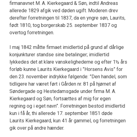
firmanavnet M. A. Kierkegaard & Søn, indtil Andreas
allerede 1829 afgik ved døden ugift. Moderen drev
derefter forretningen til 1837, da en yngre søn, Laurits,
født 1810, tog borgerskab 25. september 1837 og
overtog forretningen.
I maj 1842 måtte firmaet imidlertid på grund af dårlige
konjunkturer standse sine betalinger; imidlertid
lykkedes det at klare vanskelighederne og efter 1½ års
forløb kunne Laurits Kierkegaard i ”Horsens Avis” for
den 23. november indrykke følgende: ”Den handel, som
tidligere har været ført i Gården nr. 81 på hjørnet af
Søndergade og Hestedamsgade under firma M. A.
Kierkegaard og Søn, fortsættes af mig for egen
regning og i eget navn”. Forretningen bestod imidlertid
kun i få år, thi allerede 17. september 1851 døde
Laurits Kierkegaard, kun 41 år gammel, og forretningen
gik over på andre hænder.