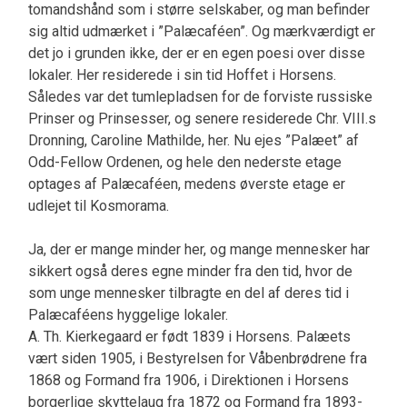
tomandshånd som i større selskaber, og man befinder
sig altid udmærket i ”Palæcaféen”. Og mærkværdigt er
det jo i grunden ikke, der er en egen poesi over disse
lokaler. Her residerede i sin tid Hoffet i Horsens.
Således var det tumlepladsen for de forviste russiske
Prinser og Prinsesser, og senere residerede Chr. VIII.s
Dronning, Caroline Mathilde, her. Nu ejes ”Palæet” af
Odd-Fellow Ordenen, og hele den nederste etage
optages af Palæcaféen, medens øverste etage er
udlejet til Kosmorama.
Ja, der er mange minder her, og mange mennesker har
sikkert også deres egne minder fra den tid, hvor de
som unge mennesker tilbragte en del af deres tid i
Palæcaféens hyggelige lokaler.
A. Th. Kierkegaard er født 1839 i Horsens. Palæets
vært siden 1905, i Bestyrelsen for Våbenbrødrene fra
1868 og Formand fra 1906, i Direktionen i Horsens
borgerlige skyttelaug fra 1872 og Formand fra 1893-