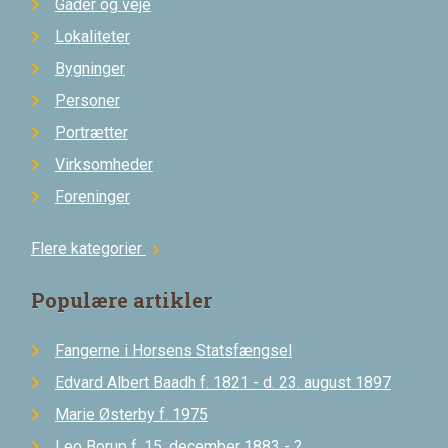
Gader og veje
Lokaliteter
Bygninger
Personer
Portrætter
Virksomheder
Foreninger
Flere kategorier
chevron_right
Populære artikler
Fangerne i Horsens Statsfængsel
Edvard Albert Baadh f. 1821 - d. 23. august 1897
Marie Østerby f. 1975
Leo Borup f. 15. december 1883 - ?