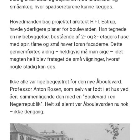
småanlæg, hvor spadsereturene kunne lægges.
Hovedmanden bag projektet arkitekt H.F.I. Estrup,
havde yderligere planer for boulevarden. Han tegnede
en ny bebyggelse, bestående af 2- og 3- etagers huse
med spir, tårne og små haver foran facaderne. Dette
gennemførtes aldrig – heldigvis må man sige – idet
magten helt blev frataget de små vågninger, hvoraf
nogle stadig kan ses.
Ikke alle var lige begejstret for den nye Åboulevard.
Professor Anton Rosen, som selv var født i et hus ved
åen, sammenligende den med en “Boulevard i en
Negerrepublik”. Helt så slemt var Åboulevarden nu nok
– ikke dengang.