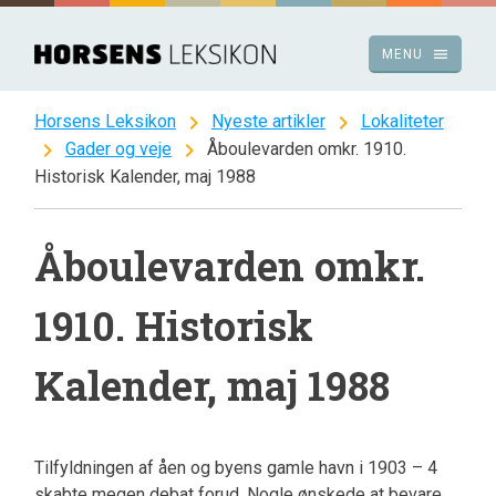
Spring
til
menu
MENU
indhold
chevron_right
chevron_right
Horsens Leksikon
Nyeste artikler
Lokaliteter
chevron_right
chevron_right
Gader og veje
Åboulevarden omkr. 1910.
Historisk Kalender, maj 1988
Åboulevarden omkr.
1910. Historisk
Kalender, maj 1988
Tilfyldningen af åen og byens gamle havn i 1903 – 4
skabte megen debat forud. Nogle ønskede at bevare