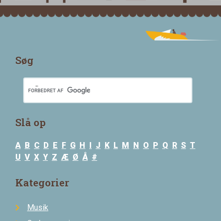
Søg
Slå op
A
B
C
D
E
F
G
H
I
J
K
L
M
N
O
P
Q
R
S
T
U
V
X
Y
Z
Æ
Ø
Å
#
Kategorier
Musik