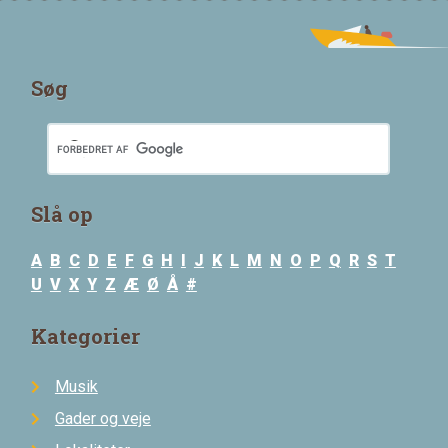
Søg
Slå op
A
B
C
D
E
F
G
H
I
J
K
L
M
N
O
P
Q
R
S
T
U
V
X
Y
Z
Æ
Ø
Å
#
Kategorier
Musik
Gader og veje