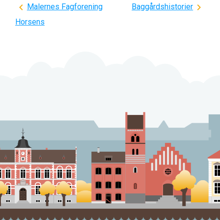
Indlægsnavigation
Malernes Fagforening
Baggårdshistorier
Horsens