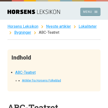
Spring
til
menu
MENU
indhold
chevron_right
chevron_right
Horsens Leksikon
Nyeste artikler
Lokaliteter
chevron_right
chevron_right
Bygninger
ABC-Teatret
Indhold
ABC-Teatret
Artikler fra Horsens Folkeblad
ABC-Teatret