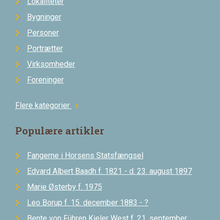
Lokaliteter
Bygninger
Personer
Portrætter
Virksomheder
Foreninger
Flere kategorier
chevron_right
Populære artikler
Fangerne i Horsens Statsfængsel
Edvard Albert Baadh f. 1821 - d. 23. august 1897
Marie Østerby f. 1975
Leo Borup f. 15. december 1883 - ?
Bente von Führen Kieler West f. 21. september