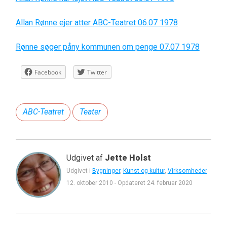
Allan Rønne ejer atter ABC-Teatret 06.07 1978
Rønne søger påny kommunen om penge 07.07 1978
Facebook
Twitter
ABC-Teatret
Teater
Udgivet af
Jette Holst
Udgivet i
Bygninger
,
Kunst og kultur
,
Virksomheder
12. oktober 2010
-
Opdateret
24. februar 2020