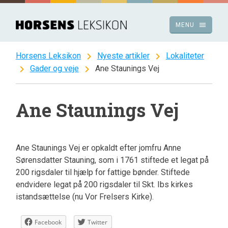
Spring
til
menu
MENU
indhold
chevron_right
chevron_right
Horsens Leksikon
Nyeste artikler
Lokaliteter
chevron_right
chevron_right
Gader og veje
Ane Staunings Vej
Ane Staunings Vej
Ane Staunings Vej er opkaldt efter jomfru Anne
Sørensdatter Stauning, som i 1761 stiftede et legat på
200 rigsdaler til hjælp for fattige bønder. Stiftede
endvidere legat på 200 rigsdaler til Skt. Ibs kirkes
istandsættelse (nu Vor Frelsers Kirke).
Facebook
Twitter