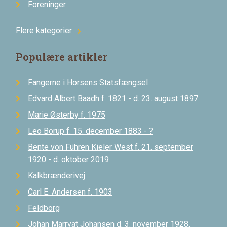
Foreninger
Flere kategorier
chevron_right
Populære artikler
Fangerne i Horsens Statsfængsel
Edvard Albert Baadh f. 1821 - d. 23. august 1897
Marie Østerby f. 1975
Leo Borup f. 15. december 1883 - ?
Bente von Führen Kieler West f. 21. september
1920 - d. oktober 2019
Kalkbrænderivej
Carl E. Andersen f. 1903
Feldborg
Johan Marryat Johansen d. 3. november 1928.