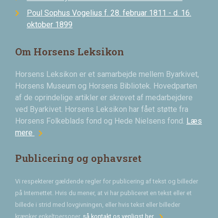
Poul Sophus Vogelius f. 28. februar 1811 - d. 16.
oktober 1899
Om Horsens Leksikon
Horsens Leksikon er et samarbejde mellem Byarkivet,
Horsens Museum og Horsens Bibliotek. Hovedparten
af de oprindelige artikler er skrevet af medarbejdere
ved Byarkivet. Horsens Leksikon har fået støtte fra
Horsens Folkeblads fond og Hede Nielsens fond.
Læs
chevron_right
mere
Publicering og ophavsret
Vi respekterer gældende regler for publicering af tekst og billeder
på Internettet. Hvis du mener, at vi har publiceret en tekst eller et
billede i strid med lovgivningen, eller hvis tekst eller billeder
chevron_right
krænker enkeltpersoner,
så kontakt os venligst her