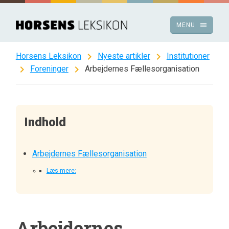
Spring
til
menu
MENU
indhold
chevron_right
chevron_right
Horsens Leksikon
Nyeste artikler
Institutioner
chevron_right
chevron_right
Foreninger
Arbejdernes Fællesorganisation
Indhold
Arbejdernes Fællesorganisation
Læs mere:
Arbejdernes