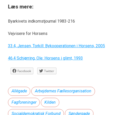
Læs mere:
Byarkivets indkomstjournal 1983-216
Vejvisere for Horsens
33.4, Jensen, Torkill: Bykooperationen i Horsens, 2005
46.4
Schiørring, Ole: Horsens i glimt, 1993
Facebook
Twitter
Allégade
Arbejdernes Fællesorganisation
Fagforeninger
Kilden
Socialdemokratisk Forbund
Søndergade