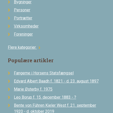
Bygninger
Personer
Portrætter
Virksomheder
Foreninger
Flere kategorier
chevron_right
Populære artikler
Fangerne i Horsens Statsfængsel
Edvard Albert Baadh f. 1821 - d. 23. august 1897
Marie Østerby f. 1975
Leo Borup f. 15. december 1883 - ?
Bente von Führen Kieler West f. 21. september
1920 - d. oktober 2019