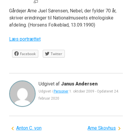
Gårdejer Arne Juel Sørensen, Nebel, der fylder 70 år,
skriver erindringer til Nationalmuseets etnologiske
afdeling. (Horsens Folkeblad, 13.09.1990)
Læs portrættet
Facebook
Twitter
Udgivet af
Janus Andersen
Udgivet i
Personer
1. oktober 2009
-
Opdateret
24.
februar 2020
Indlægsnavigation
Anton C. von
Arne Skovhus