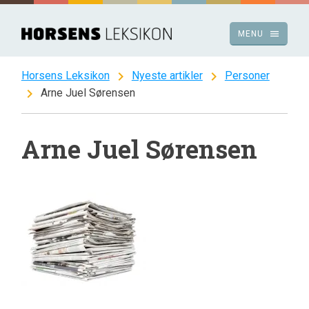
Spring
til
menu
MENU
indhold
chevron_right
chevron_right
Horsens Leksikon
Nyeste artikler
Personer
chevron_right
Arne Juel Sørensen
Arne Juel Sørensen