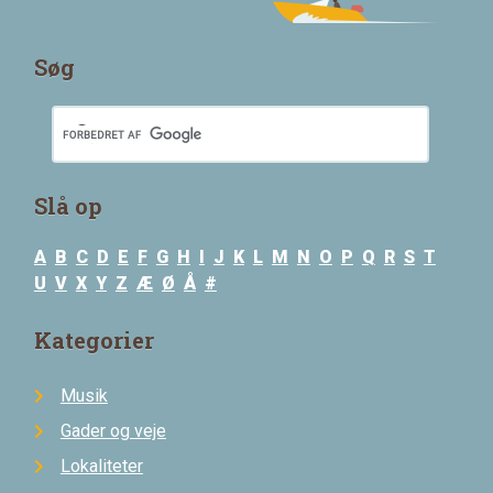
Søg
Slå op
A
B
C
D
E
F
G
H
I
J
K
L
M
N
O
P
Q
R
S
T
U
V
X
Y
Z
Æ
Ø
Å
#
Kategorier
Musik
Gader og veje
Lokaliteter