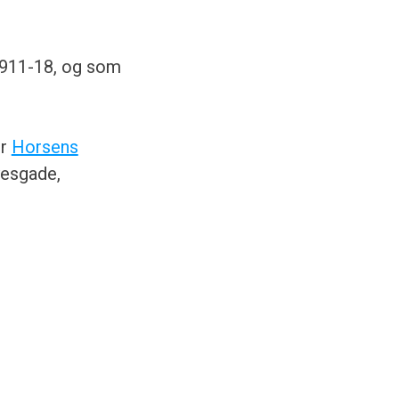
1911-18, og som
or
Horsens
esgade,