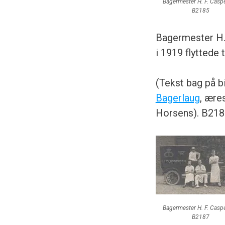
Bagermester H. F. Casp
B2185
Bagermester H.
i 1919 flyttede
(Tekst bag på 
Bagerlaug
, ære
Horsens). B218
Bagermester H. F. Casp
B2187