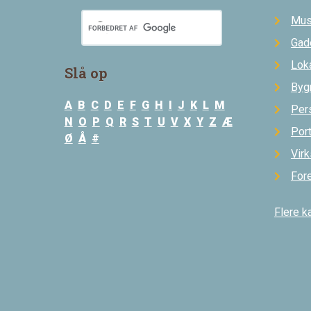
Mus
Gad
Loka
Slå op
Byg
A
B
C
D
E
F
G
H
I
J
K
L
M
Per
N
O
P
Q
R
S
T
U
V
X
Y
Z
Æ
Por
Ø
Å
#
Vir
For
Flere k