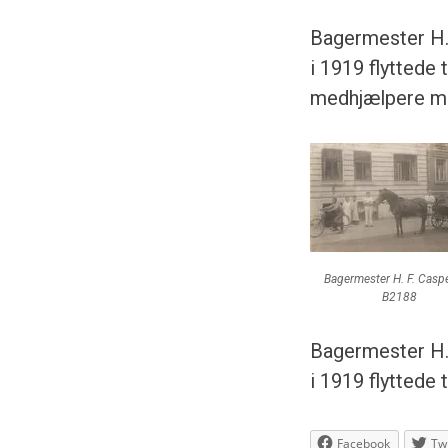
Bagermester H.
i 1919 flyttede 
medhjælpere mu
Bagermester H. F. Casp
B2188
Bagermester H.
i 1919 flyttede
Facebook
Twi