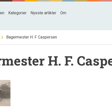
den
Kategorier
Nyeste artikler
Om
hevron_right
Bagermester H. F. Caspersen
mester H. F. Casp