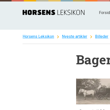
Spring
til
Forsi
indhold
chevron_right
chevron_right
c
Horsens Leksikon
Nyeste artikler
Billeder
Bager