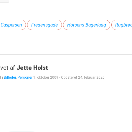
. Caspersen
Fredensgade
Horsens Bagerlaug
Rugbrød
vet af
Jette Holst
t i
Billeder
,
Personer
1. oktober 2009
-
Opdateret
24. februar 2020
gation