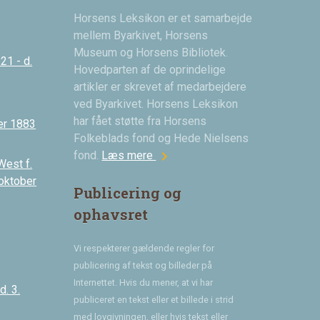
Horsens Leksikon er et samarbejde
mellem Byarkivet, Horsens
Museum og Horsens Bibliotek.
21 - d.
Hovedparten af de oprindelige
artikler er skrevet af medarbejdere
ved Byarkivet. Horsens Leksikon
har fået støtte fra Horsens
er 1883
Folkeblads fond og Hede Nielsens
chevron_right
fond.
Læs mere
West f.
 oktober
Publicering og
ophavsret
Vi respekterer gældende regler for
publicering af tekst og billeder på
Internettet. Hvis du mener, at vi har
. 3.
publiceret en tekst eller et billede i strid
med lovgivningen, eller hvis tekst eller