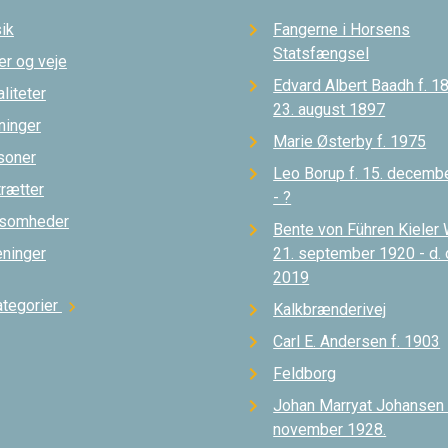
ik
Fangerne i Horsens
Statsfængsel
er og veje
Edvard Albert Baadh f. 18
liteter
23. august 1897
ninger
Marie Østerby f. 1975
soner
Leo Borup f. 15. decemb
trætter
- ?
ksomheder
Bente von Führen Kieler 
eninger
21. september 1920 - d.
2019
ategorier
chevron_right
Kalkbrænderivej
Carl E. Andersen f. 1903
Feldborg
Johan Marryat Johansen d
november 1928.