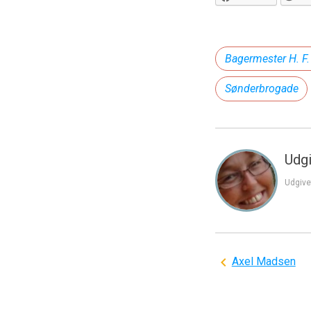
Bagermester H. F
Sønderbrogade
Udgi
Udgive
Indlægsnavi
Axel Madsen