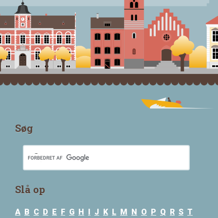
Søg
Slå op
A
B
C
D
E
F
G
H
I
J
K
L
M
N
O
P
Q
R
S
T