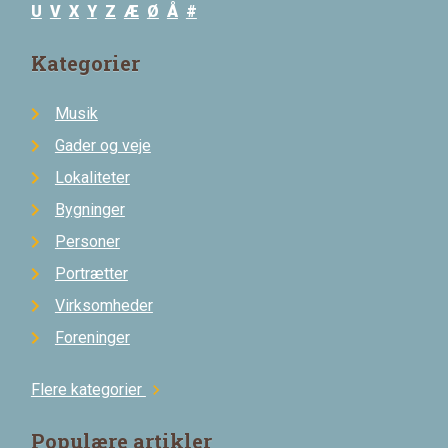
U
V
X
Y
Z
Æ
Ø
Å
#
Kategorier
Musik
Gader og veje
Lokaliteter
Bygninger
Personer
Portrætter
Virksomheder
Foreninger
Flere kategorier
chevron_right
Populære artikler