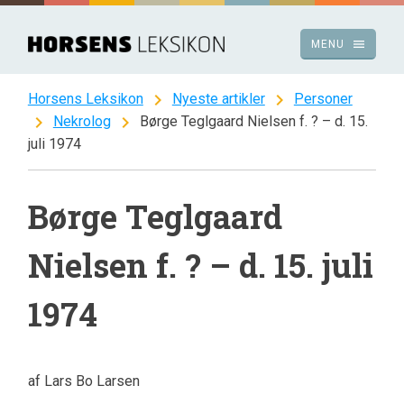
Spring
til
menu
MENU
indhold
chevron_right
chevron_right
Horsens Leksikon
Nyeste artikler
Personer
chevron_right
chevron_right
Nekrolog
Børge Teglgaard Nielsen f. ? – d. 15.
juli 1974
Børge Teglgaard
Nielsen f. ? – d. 15. juli
1974
af Lars Bo Larsen