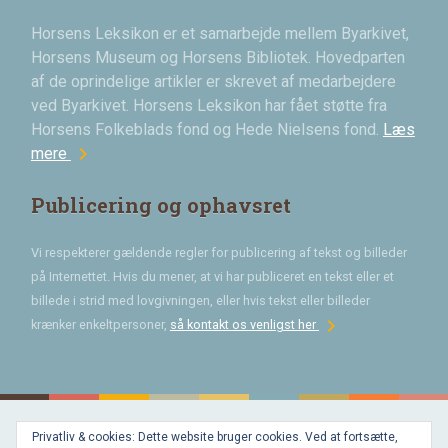
Horsens Leksikon er et samarbejde mellem Byarkivet,
Horsens Museum og Horsens Bibliotek. Hovedparten
af de oprindelige artikler er skrevet af medarbejdere
ved Byarkivet. Horsens Leksikon har fået støtte fra
Horsens Folkeblads fond og Hede Nielsens fond.
Læs
chevron_right
mere
Publicering og ophavsret
Vi respekterer gældende regler for publicering af tekst og billeder
på Internettet. Hvis du mener, at vi har publiceret en tekst eller et
billede i strid med lovgivningen, eller hvis tekst eller billeder
chevron_right
krænker enkeltpersoner,
så kontakt os venligst her
Privatliv & cookies: Dette website bruger cookies. Ved at fortsætte,
Bygget med