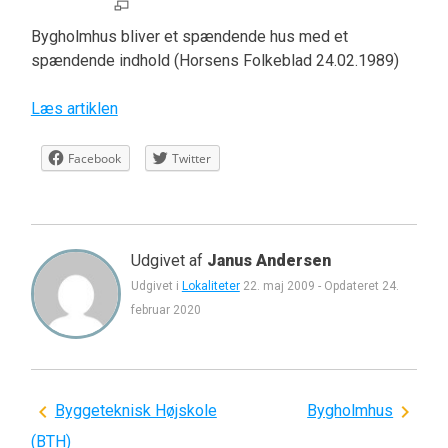
Bygholmhus bliver et spændende hus med et
spændende indhold (Horsens Folkeblad 24.02.1989)
Læs artiklen
Facebook
Twitter
Udgivet af
Janus Andersen
Udgivet i
Lokaliteter
22. maj 2009
-
Opdateret
24.
februar 2020
Indlægsnavigation
Byggeteknisk Højskole
Bygholmhus
(BTH)