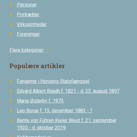
Personer
Portrætter
Virksomheder
Foreninger
Flere kategorier
chevron_right
Populære artikler
Fangerne i Horsens Statsfængsel
Edvard Albert Baadh f. 1821 - d. 23. august 1897
Marie Østerby f. 1975
Leo Borup f. 15. december 1883 - ?
Bente von Führen Kieler West f. 21. september
1920 - d. oktober 2019