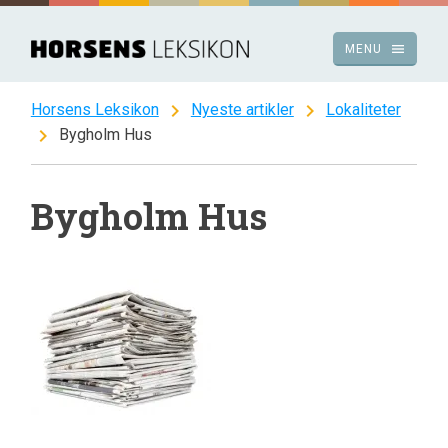
Spring
til
menu
MENU
indhold
chevron_right
chevron_right
Horsens Leksikon
Nyeste artikler
Lokaliteter
chevron_right
Bygholm Hus
Bygholm Hus