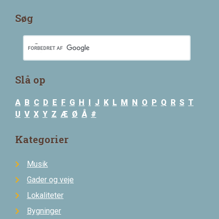
Søg
Slå op
A
B
C
D
E
F
G
H
I
J
K
L
M
N
O
P
Q
R
S
T
U
V
X
Y
Z
Æ
Ø
Å
#
Kategorier
Musik
Gader og veje
Lokaliteter
Bygninger