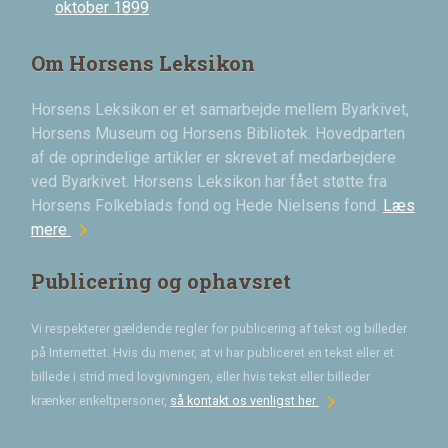
oktober 1899
Om Horsens Leksikon
Horsens Leksikon er et samarbejde mellem Byarkivet,
Horsens Museum og Horsens Bibliotek. Hovedparten
af de oprindelige artikler er skrevet af medarbejdere
ved Byarkivet. Horsens Leksikon har fået støtte fra
Horsens Folkeblads fond og Hede Nielsens fond.
Læs
chevron_right
mere
Publicering og ophavsret
Vi respekterer gældende regler for publicering af tekst og billeder
på Internettet. Hvis du mener, at vi har publiceret en tekst eller et
billede i strid med lovgivningen, eller hvis tekst eller billeder
chevron_right
krænker enkeltpersoner,
så kontakt os venligst her