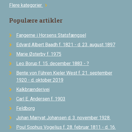
Flere kategorier
chevron_right
Populære artikler
Fangerne i Horsens Statsfængsel
Edvard Albert Baadh f. 1821 - d. 23. august 1897
Marie Østerby f. 1975
Leo Borup f. 15. december 1883 - ?
Bente von Führen Kieler West f. 21. september
1920 - d. oktober 2019
Kalkbrænderivej
Carl E. Andersen f. 1903
Feldborg
Johan Marryat Johansen d. 3. november 1928.
Poul Sophus Vogelius f. 28. februar 1811 - d. 16.