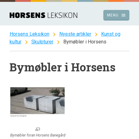
Spring
til
menu
MENU
indhold
chevron_right
chevron_right
Horsens Leksikon
Nyeste artikler
Kunst og
chevron_right
chevron_right
kultur
Skulpturer
Bymøbler i Horsens
Bymøbler i Horsens
Bymøbler foran Horsens Banegård