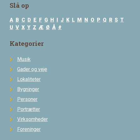
Slå op
A
B
C
D
E
F
G
H
I
J
K
L
M
N
O
P
Q
R
S
T
U
V
X
Y
Z
Æ
Ø
Å
#
Kategorier
Musik
Gader og veje
Lokaliteter
Bygninger
Personer
Portrætter
Virksomheder
Foreninger