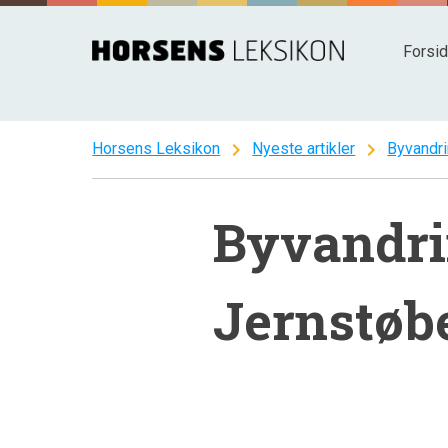
Spring
til
Forsi
indhold
chevron_right
chevron_right
Horsens Leksikon
Nyeste artikler
Byvandr
Byvandri
Jernstøb