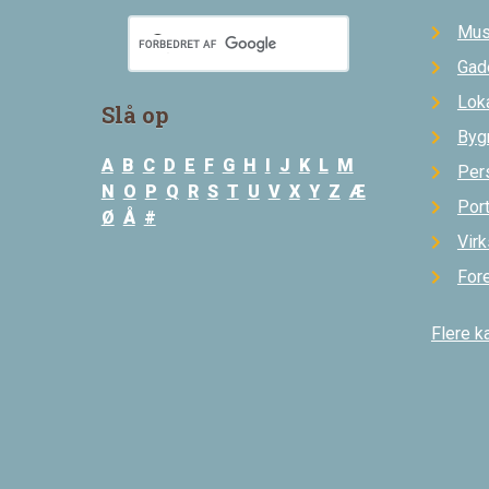
Mus
Gad
Loka
Slå op
Byg
A
B
C
D
E
F
G
H
I
J
K
L
M
Per
N
O
P
Q
R
S
T
U
V
X
Y
Z
Æ
Por
Ø
Å
#
Vir
For
Flere k