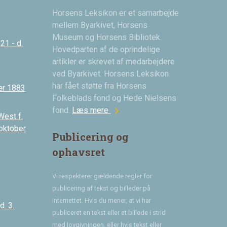
Horsens Leksikon er et samarbejde
mellem Byarkivet, Horsens
Museum og Horsens Bibliotek.
21 - d.
Hovedparten af de oprindelige
artikler er skrevet af medarbejdere
ved Byarkivet. Horsens Leksikon
har fået støtte fra Horsens
er 1883
Folkeblads fond og Hede Nielsens
chevron_right
fond.
Læs mere
West f.
 oktober
Publicering og
ophavsret
Vi respekterer gældende regler for
publicering af tekst og billeder på
Internettet. Hvis du mener, at vi har
. 3.
publiceret en tekst eller et billede i strid
med lovgivningen, eller hvis tekst eller