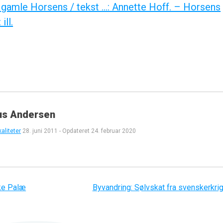
t gamle Horsens / tekst …: Annette Hoff. – Horsens
ill.
us Andersen
aliteter
28. juni 2011
-
Opdateret
24. februar 2020
ke Palæ
Byvandring: Sølvskat fra svenskerkri