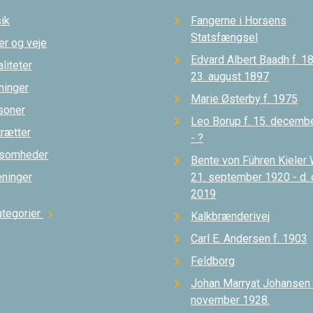
ik
Fangerne i Horsens
Statsfængsel
er og veje
Edvard Albert Baadh f. 18
liteter
23. august 1897
ninger
Marie Østerby f. 1975
soner
Leo Borup f. 15. decemb
trætter
- ?
ksomheder
Bente von Führen Kieler 
eninger
21. september 1920 - d.
2019
ategorier
chevron_right
Kalkbrænderivej
Carl E. Andersen f. 1903
Feldborg
Johan Marryat Johansen d
november 1928.