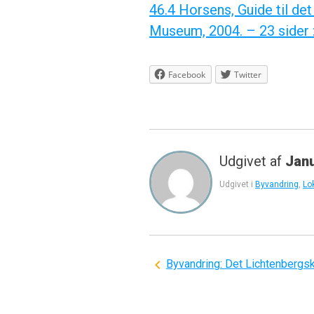
46.4 Horsens, Guide til de
Museum, 2004. – 23 sider : 
Facebook
Twitter
Udgivet af
Jan
Udgivet i
Byvandring
,
Lok
Indlægsnavigation
Byvandring: Det Lichtenbergs