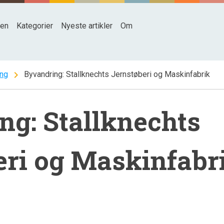
den
Kategorier
Nyeste artikler
Om
chevron_right
ing
Byvandring: Stallknechts Jernstøberi og Maskinfabrik
ng: Stallknechts
eri og Maskinfabr