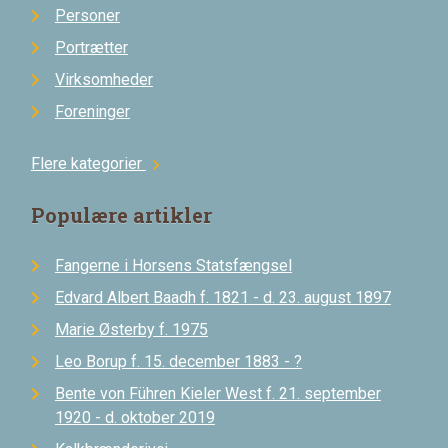
Personer
Portrætter
Virksomheder
Foreninger
Flere kategorier
chevron_right
Populære artikler
Fangerne i Horsens Statsfængsel
Edvard Albert Baadh f. 1821 - d. 23. august 1897
Marie Østerby f. 1975
Leo Borup f. 15. december 1883 - ?
Bente von Führen Kieler West f. 21. september
1920 - d. oktober 2019