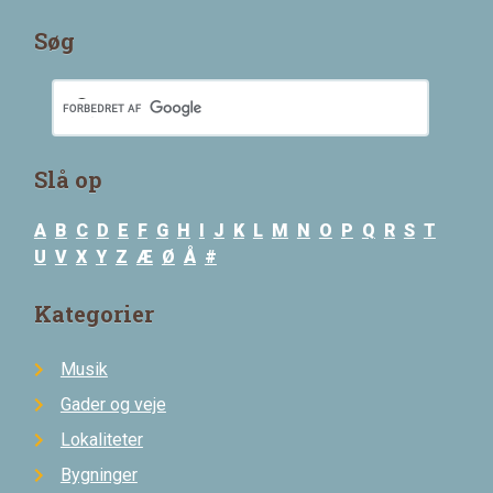
Søg
Slå op
A
B
C
D
E
F
G
H
I
J
K
L
M
N
O
P
Q
R
S
T
U
V
X
Y
Z
Æ
Ø
Å
#
Kategorier
Musik
Gader og veje
Lokaliteter
Bygninger