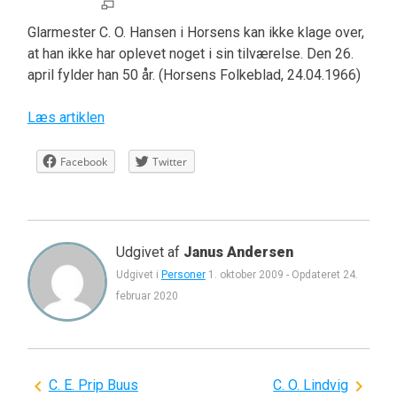
Glarmester C. O. Hansen i Horsens kan ikke klage over,
at han ikke har oplevet noget i sin tilværelse. Den 26.
april fylder han 50 år. (Horsens Folkeblad, 24.04.1966)
Læs artiklen
Facebook
Twitter
Udgivet af
Janus Andersen
Udgivet i
Personer
1. oktober 2009
-
Opdateret
24.
februar 2020
Indlægsnavigation
C. E. Prip Buus
C. O. Lindvig