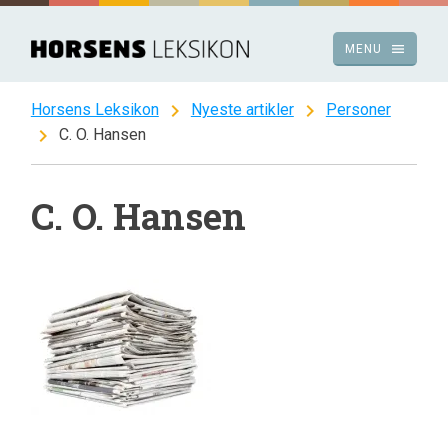
Spring
til
menu
MENU
indhold
chevron_right
chevron_right
Horsens Leksikon
Nyeste artikler
Personer
chevron_right
C. O. Hansen
C. O. Hansen