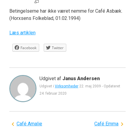
Betingelserne har ikke været nemme for Café Asbæk.
(Horxsens Folkeblad, 01.02.1994)
Læs artiklen
Facebook
Twitter
Udgivet af
Janus Andersen
Udgivet i
Virksomheder
22. maj 2009
-
Opdateret
24. februar 2020
Indlægsnavigation
Café Amalie
Café Emma