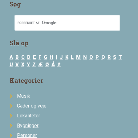
Søg
Slå op
A
B
C
D
E
F
G
H
I
J
K
L
M
N
O
P
Q
R
S
T
U
V
X
Y
Z
Æ
Ø
Å
#
Kategorier
Musik
Gader og veje
Lokaliteter
Bygninger
Personer