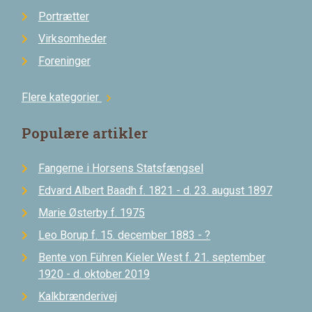
Portrætter
Virksomheder
Foreninger
Flere kategorier
chevron_right
Populære artikler
Fangerne i Horsens Statsfængsel
Edvard Albert Baadh f. 1821 - d. 23. august 1897
Marie Østerby f. 1975
Leo Borup f. 15. december 1883 - ?
Bente von Führen Kieler West f. 21. september
1920 - d. oktober 2019
Kalkbrænderivej