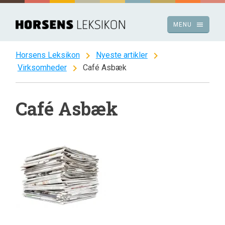
Spring
til
menu
MENU
indhold
chevron_right
chevron_right
Horsens Leksikon
Nyeste artikler
chevron_right
Virksomheder
Café Asbæk
Café Asbæk