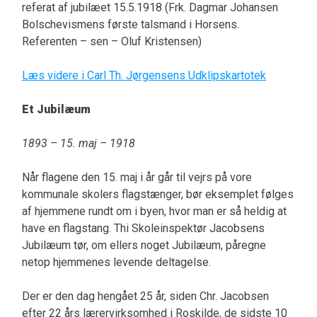
referat af jubilæet 15.5.1918 (Frk. Dagmar Johansen
Bolschevismens første talsmand i Horsens.
Referenten – sen – Oluf Kristensen)
Læs videre i Carl Th. Jørgensens Udklipskartotek
Et Jubilæum
1893 – 15. maj – 1918
Når flagene den 15. maj i år går til vejrs på vore
kommunale skolers flagstænger, bør eksemplet følges
af hjemmene rundt om i byen, hvor man er så heldig at
have en flagstang. Thi Skoleinspektør Jacobsens
Jubilæum tør, om ellers noget Jubilæum, påregne
netop hjemmenes levende deltagelse.
Der er den dag hengået 25 år, siden Chr. Jacobsen
efter 22 års lærervirksomhed i Roskilde, de sidste 10