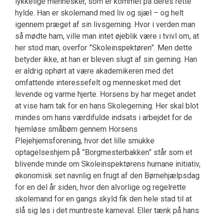
lykkelige mennesker, som er kommet på deres rette
hylde. Han er skolemand med liv og sjæl – og helt
igennem præget af sin livsgerning. Hvor i verden man
så mødte ham, ville man intet øjeblik være i tvivl om, at
her stod man, overfor ”Skoleinspektøren”. Men dette
betyder ikke, at han er bleven slugt af sin gerning. Han
er aldrig ophørt at være akademikeren med det
omfattende interessefelt og mennesket med det
levende og varme hjerte. Horsens by har meget andet
at vise ham tak for en hans Skolegerning. Her skal blot
mindes om hans værdifulde indsats i arbejdet for de
hjemløse småbørn gennem Horsens
Plejehjemsforening, hvor det lille smukke
optagelseshjem på ”Borgmesterbakken” står som et
blivende minde om Skoleinspektørens humane initiativ,
økonomisk set navnlig en frugt af den Børnehjælpsdag
for en del år siden, hvor den alvorlige og regelrette
skolemand for en gangs skyld fik den hele stad til at
slå sig løs i det muntreste karneval. Eller tænk på hans