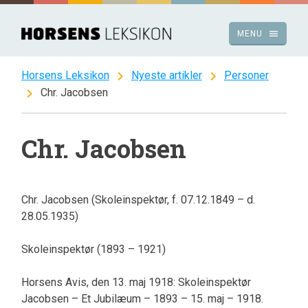
Spring
til
menu
MENU
indhold
chevron_right
chevron_right
Horsens Leksikon
Nyeste artikler
Personer
chevron_right
Chr. Jacobsen
Chr. Jacobsen
Chr. Jacobsen (Skoleinspektør, f. 07.12.1849 – d.
28.05.1935)
Skoleinspektør (1893 – 1921)
Horsens Avis, den 13. maj 1918: Skoleinspektør
Jacobsen – Et Jubilæum – 1893 – 15. maj – 1918.