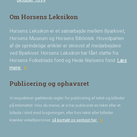
Om Horsens Leksikon
Horsens Leksikon er et samarbejde mellem Byarkivet,
Horsens Museum og Horsens Bibliotek. Hovedparten
af de oprindelige artikler er skrevet af medarbejdere
ved Byarkivet. Horsens Leksikon har fået støtte fra
Horsens Folkeblads fond og Hede Nielsens fond.
Læs
chevron_right
mere
Publicering og ophavsret
Vi respekterer gældende regler for publicering af tekst og billeder
på Internettet. Hvis du mener, at vi har publiceret en tekst eller et
billede i strid med lovgivningen, eller hvis tekst eller billeder
chevron_right
krænker enkeltpersoner,
så kontakt os venligst her