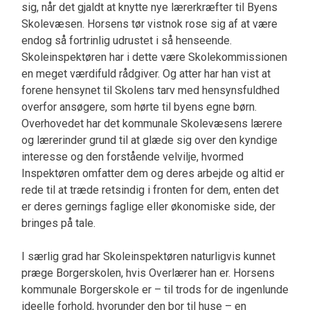
sig, når det gjaldt at knytte nye lærerkræfter til Byens
Skolevæsen. Horsens tør vistnok rose sig af at være
endog så fortrinlig udrustet i så henseende.
Skoleinspektøren har i dette være Skolekommissionen
en meget værdifuld rådgiver. Og atter har han vist at
forene hensynet til Skolens tarv med hensynsfuldhed
overfor ansøgere, som hørte til byens egne børn.
Overhovedet har det kommunale Skolevæsens lærere
og lærerinder grund til at glæde sig over den kyndige
interesse og den forstående velvilje, hvormed
Inspektøren omfatter dem og deres arbejde og altid er
rede til at træde retsindig i fronten for dem, enten det
er deres gernings faglige eller økonomiske side, der
bringes på tale.
I særlig grad har Skoleinspektøren naturligvis kunnet
præge Borgerskolen, hvis Overlærer han er. Horsens
kommunale Borgerskole er – til trods for de ingenlunde
ideelle forhold, hvorunder den bor til huse – en