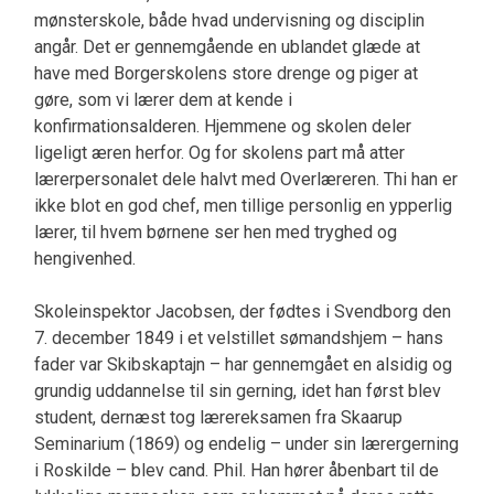
mønsterskole, både hvad undervisning og disciplin
angår. Det er gennemgående en ublandet glæde at
have med Borgerskolens store drenge og piger at
gøre, som vi lærer dem at kende i
konfirmationsalderen. Hjemmene og skolen deler
ligeligt æren herfor. Og for skolens part må atter
lærerpersonalet dele halvt med Overlæreren. Thi han er
ikke blot en god chef, men tillige personlig en ypperlig
lærer, til hvem børnene ser hen med tryghed og
hengivenhed.
Skoleinspektor Jacobsen, der fødtes i Svendborg den
7. december 1849 i et velstillet sømandshjem – hans
fader var Skibskaptajn – har gennemgået en alsidig og
grundig uddannelse til sin gerning, idet han først blev
student, dernæst tog lærereksamen fra Skaarup
Seminarium (1869) og endelig – under sin lærergerning
i Roskilde – blev cand. Phil. Han hører åbenbart til de