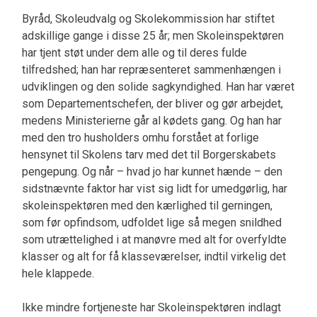
Byråd, Skoleudvalg og Skolekommission har stiftet
adskillige gange i disse 25 år; men Skoleinspektøren
har tjent støt under dem alle og til deres fulde
tilfredshed; han har repræsenteret sammenhængen i
udviklingen og den solide sagkyndighed. Han har været
som Departementschefen, der bliver og gør arbejdet,
medens Ministerierne går al kødets gang. Og han har
med den tro husholders omhu forstået at forlige
hensynet til Skolens tarv med det til Borgerskabets
pengepung. Og når – hvad jo har kunnet hænde – den
sidstnævnte faktor har vist sig lidt for umedgørlig, har
skoleinspektøren med den kærlighed til gerningen,
som før opfindsom, udfoldet lige så megen snildhed
som utrættelighed i at manøvre med alt for overfyldte
klasser og alt for få klasseværelser, indtil virkelig det
hele klappede.
Ikke mindre fortjeneste har Skoleinspektøren indlagt