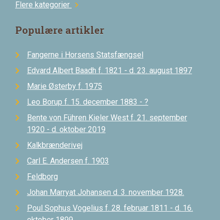
Flere kategorier
chevron_right
Populære artikler
Fangerne i Horsens Statsfængsel
Edvard Albert Baadh f. 1821 - d. 23. august 1897
Marie Østerby f. 1975
Leo Borup f. 15. december 1883 - ?
Bente von Führen Kieler West f. 21. september
1920 - d. oktober 2019
Kalkbrænderivej
Carl E. Andersen f. 1903
Feldborg
Johan Marryat Johansen d. 3. november 1928.
Poul Sophus Vogelius f. 28. februar 1811 - d. 16.
oktober 1899