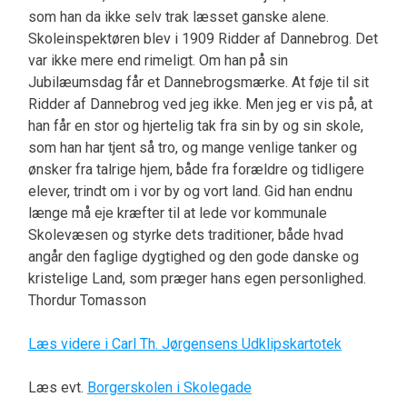
som han da ikke selv trak læsset ganske alene.
Skoleinspektøren blev i 1909 Ridder af Dannebrog. Det
var ikke mere end rimeligt. Om han på sin
Jubilæumsdag får et Dannebrogsmærke. At føje til sit
Ridder af Dannebrog ved jeg ikke. Men jeg er vis på, at
han får en stor og hjertelig tak fra sin by og sin skole,
som han har tjent så tro, og mange venlige tanker og
ønsker fra talrige hjem, både fra forældre og tidligere
elever, trindt om i vor by og vort land. Gid han endnu
længe må eje kræfter til at lede vor kommunale
Skolevæsen og styrke dets traditioner, både hvad
angår den faglige dygtighed og den gode danske og
kristelige Land, som præger hans egen personlighed.
Thordur Tomasson
Læs videre i Carl Th. Jørgensens Udklipskartotek
Læs evt.
Borgerskolen i Skolegade