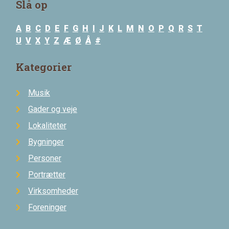
Slå op
A
B
C
D
E
F
G
H
I
J
K
L
M
N
O
P
Q
R
S
T
U
V
X
Y
Z
Æ
Ø
Å
#
Kategorier
Musik
Gader og veje
Lokaliteter
Bygninger
Personer
Portrætter
Virksomheder
Foreninger