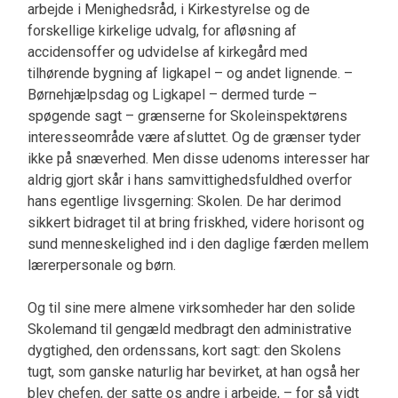
arbejde i Menighedsråd, i Kirkestyrelse og de
forskellige kirkelige udvalg, for afløsning af
accidensoffer og udvidelse af kirkegård med
tilhørende bygning af ligkapel – og andet lignende. –
Børnehjælpsdag og Ligkapel – dermed turde –
spøgende sagt – grænserne for Skoleinspektørens
interesseområde være afsluttet. Og de grænser tyder
ikke på snæverhed. Men disse udenoms interesser har
aldrig gjort skår i hans samvittighedsfuldhed overfor
hans egentlige livsgerning: Skolen. De har derimod
sikkert bidraget til at bring friskhed, videre horisont og
sund menneskelighed ind i den daglige færden mellem
lærerpersonale og børn.
Og til sine mere almene virksomheder har den solide
Skolemand til gengæld medbragt den administrative
dygtighed, den ordenssans, kort sagt: den Skolens
tugt, som ganske naturlig har bevirket, at han også her
blev chefen, der satte os andre i arbejde, – for så vidt