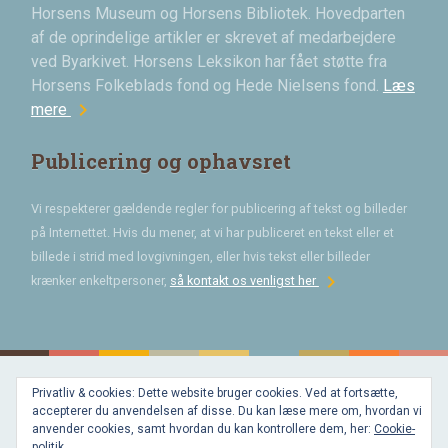
Horsens Museum og Horsens Bibliotek. Hovedparten
af de oprindelige artikler er skrevet af medarbejdere
ved Byarkivet. Horsens Leksikon har fået støtte fra
Horsens Folkeblads fond og Hede Nielsens fond.
Læs
chevron_right
mere
Publicering og ophavsret
Vi respekterer gældende regler for publicering af tekst og billeder
på Internettet. Hvis du mener, at vi har publiceret en tekst eller et
billede i strid med lovgivningen, eller hvis tekst eller billeder
chevron_right
krænker enkeltpersoner,
så kontakt os venligst her
Privatliv & cookies: Dette website bruger cookies. Ved at fortsætte,
Bygget med
accepterer du anvendelsen af disse. Du kan læse mere om, hvordan vi
WordPress
og
anvender cookies, samt hvordan du kan kontrollere dem, her:
Cookie-
favorite
af
politik