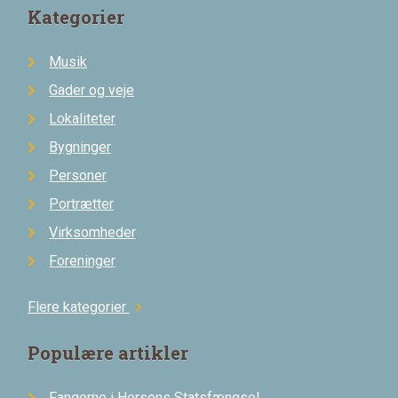
Kategorier
Musik
Gader og veje
Lokaliteter
Bygninger
Personer
Portrætter
Virksomheder
Foreninger
Flere kategorier
chevron_right
Populære artikler
Fangerne i Horsens Statsfængsel