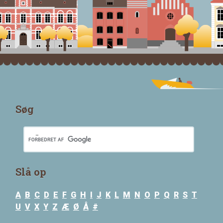
Søg
Slå op
A
B
C
D
E
F
G
H
I
J
K
L
M
N
O
P
Q
R
S
T
U
V
X
Y
Z
Æ
Ø
Å
#