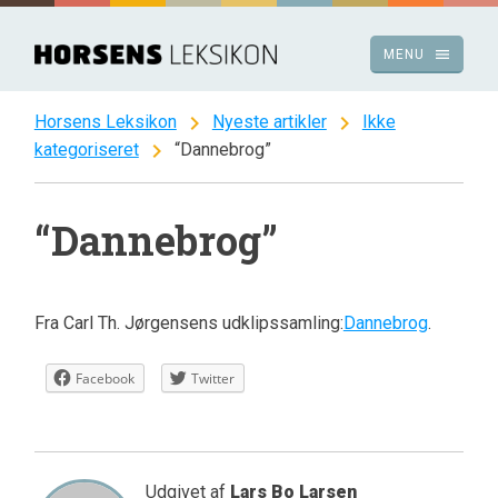
Spring
til
menu
MENU
indhold
chevron_right
chevron_right
Horsens Leksikon
Nyeste artikler
Ikke
chevron_right
kategoriseret
“Dannebrog”
“Dannebrog”
Fra Carl Th. Jørgensens udklipssamling:
Dannebrog
.
Facebook
Twitter
Udgivet af
Lars Bo Larsen