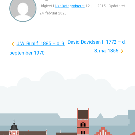
Udgivet i
Ikke kategoriseret
12. juli 2015
-
Opdateret
24. februar 2020
David Davidsen f. 1772 – d.
Indlægsnavigation
J.W. Buhl f. 1885 – d. 9.
8. maj 1855
september 1970