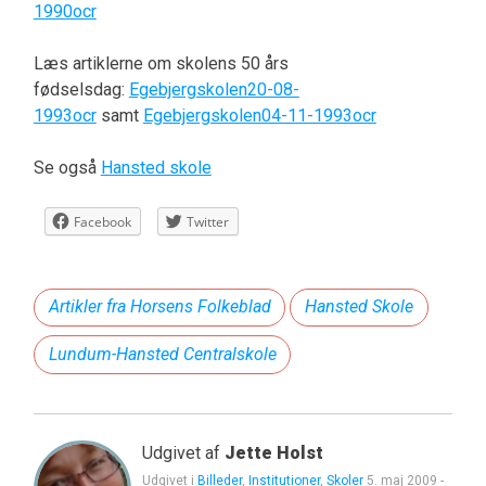
1990ocr
Læs artiklerne om skolens 50 års
fødselsdag:
Egebjergskolen20-08-
1993ocr
samt
Egebjergskolen04-11-1993ocr
Se også
Hansted skole
Facebook
Twitter
Artikler fra Horsens Folkeblad
Hansted Skole
Lundum-Hansted Centralskole
Udgivet af
Jette Holst
Udgivet i
Billeder
,
Institutioner
,
Skoler
5. maj 2009
-