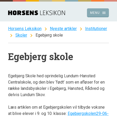
Spring
til
menu
MENU
indhold
chevron_right
chevron_right
Horsens Leksikon
Nyeste artikler
Institutioner
chevron_right
chevron_right
Skoler
Egebjerg skole
Egebjerg skole
Egebjerg Skole hed oprindelig Lundum-Hansted
Centralskole, og den blev ‘født’ som en afløser for en
række landsbyskoler i Egebjerg, Hansted, Rådved og
delvis Lundum Skov.
Læs artiklen om at Egebjergskolen vil tilbyde voksne
at blive elever i 9. og 10. klasse:
Egebjergskolen29-06-