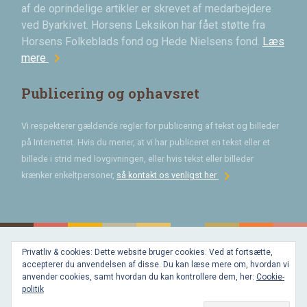
af de oprindelige artikler er skrevet af medarbejdere
ved Byarkivet. Horsens Leksikon har fået støtte fra
Horsens Folkeblads fond og Hede Nielsens fond.
Læs
chevron_right
mere
Publicering og ophavsret
Vi respekterer gældende regler for publicering af tekst og billeder
på Internettet. Hvis du mener, at vi har publiceret en tekst eller et
billede i strid med lovgivningen, eller hvis tekst eller billeder
chevron_right
krænker enkeltpersoner,
så kontakt os venligst her
Privatliv & cookies: Dette website bruger cookies. Ved at fortsætte,
Bygget med
accepterer du anvendelsen af disse. Du kan læse mere om, hvordan vi
WordPress
og
anvender cookies, samt hvordan du kan kontrollere dem, her:
Cookie-
favorite
af
politik
Bechster