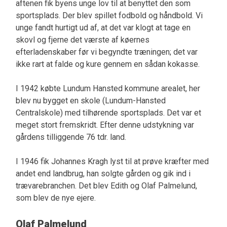
aftenen fik byens unge lov til at benyttet den som
sportsplads. Der blev spillet fodbold og håndbold. Vi
unge fandt hurtigt ud af, at det var klogt at tage en
skovl og fjerne det værste af køernes
efterladenskaber før vi begyndte træningen; det var
ikke rart at falde og kure gennem en sådan kokasse.
I 1942 købte Lundum Hansted kommune arealet, her
blev nu bygget en skole (Lundum-Hansted
Centralskole) med tilhørende sportsplads. Det var et
meget stort fremskridt. Efter denne udstykning var
gårdens tilliggende 76 tdr. land.
I 1946 fik Johannes Kragh lyst til at prøve kræfter med
andet end landbrug, han solgte gården og gik ind i
trævarebranchen. Det blev Edith og Olaf Palmelund,
som blev de nye ejere.
Olaf Palmelund