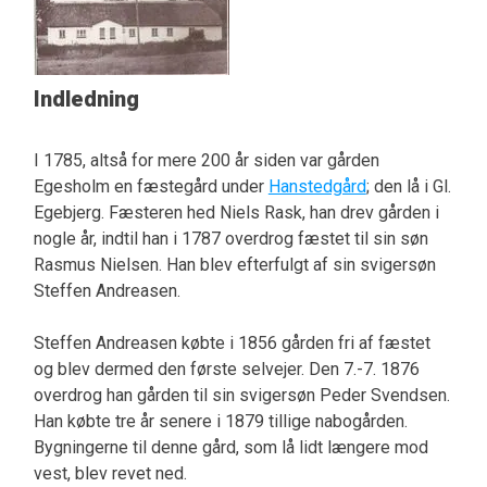
Indledning
I 1785, altså for mere 200 år siden var gården
Egesholm en fæstegård under
Hanstedgård
; den lå i Gl.
Egebjerg. Fæsteren hed Niels Rask, han drev gården i
nogle år, indtil han i 1787 overdrog fæstet til sin søn
Rasmus Nielsen. Han blev efterfulgt af sin svigersøn
Steffen Andreasen.
Steffen Andreasen købte i 1856 gården fri af fæstet
og blev dermed den første selvejer. Den 7.-7. 1876
overdrog han gården til sin svigersøn Peder Svendsen.
Han købte tre år senere i 1879 tillige nabogården.
Bygningerne til denne gård, som lå lidt længere mod
vest, blev revet ned.