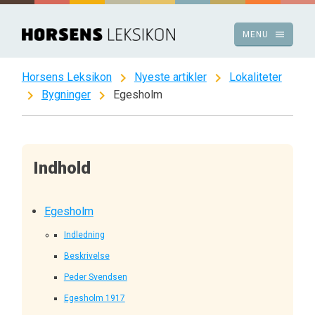
Spring
til
menu
MENU
indhold
chevron_right
chevron_right
Horsens Leksikon
Nyeste artikler
Lokaliteter
chevron_right
chevron_right
Bygninger
Egesholm
Indhold
Egesholm
Indledning
Beskrivelse
Peder Svendsen
Egesholm 1917