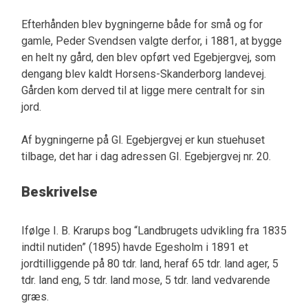
Efterhånden blev bygningerne både for små og for
gamle, Peder Svendsen valgte derfor, i 1881, at bygge
en helt ny gård, den blev opført ved Egebjergvej, som
dengang blev kaldt Horsens-Skanderborg landevej.
Gården kom derved til at ligge mere centralt for sin
jord.
Af bygningerne på Gl. Egebjergvej er kun stuehuset
tilbage, det har i dag adressen GI. Egebjergvej nr. 20.
Beskrivelse
Ifølge I. B. Krarups bog “Landbrugets udvikling fra 1835
indtil nutiden” (1895) havde Egesholm i 1891 et
jordtilliggende på 80 tdr. land, heraf 65 tdr. land ager, 5
tdr. land eng, 5 tdr. land mose, 5 tdr. land vedvarende
græs.