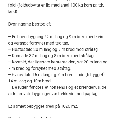
fold. (foldudbytte er lig med antal 100 kg korn pr. tdr.
land)
Bygningerne bestod af:
– En hovedbygning 22 m lang og 9 m bred med kvist
og veranda forsynet med tegltag.
– Hestestald 20 m lang og 7 m bred med stråtag.
– Kornlade 37 m lang og 8 m bred med stråtag.
– Kostald, der ligesom hestestalden, var 20 m lang og
7 m bred og forsynet med stråtag.
– Svinestald 16 m lang og 7 m bred. Lade (tilbygget)
14 m lang og 10m bred.
– Desuden fandtes et hønsehus og et brændehus, de
sidstnævnte bygninger var tækkede med paptag.
Et samlet bebygget areal på 1026 m2.