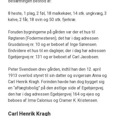
Besætningen bestod af:
8 heste, 1 plag, 2 føl, 18 malkekøer, 14 stk. ungkvæg, 3
kalve, 2 får, 18 svin og 50 stk. fjerkræ.
Foruden bygningerne på gården var der et hus til
Røgteren (Fodermesteren); det har i dag adressen
Grusdalsvej nr. 10 og er beboet af Inge Sørensen.
Endvidere et hus til en daglejer, der i dag har adressen
Egebjergvej nr. 131 og er beboet af Carl Jacobsen.
Peter Svendsen drev gården, indtil han den 12. april
1913 overlod styret til sin datter og svigersøn Anna og
Carl Henrik Kragh. Forinden havde han dog bygget sig
en “aftægtsbolig” på den østlige side af Egebjergvej;
den har i dag adressen Egebjergvej 164 og ejes og
beboes af Irma Calonius og Cramer K. Kristensen.
Carl Henrik Kragh