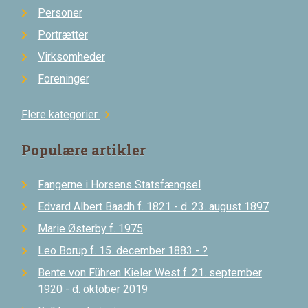
Personer
Portrætter
Virksomheder
Foreninger
Flere kategorier
chevron_right
Populære artikler
Fangerne i Horsens Statsfængsel
Edvard Albert Baadh f. 1821 - d. 23. august 1897
Marie Østerby f. 1975
Leo Borup f. 15. december 1883 - ?
Bente von Führen Kieler West f. 21. september
1920 - d. oktober 2019