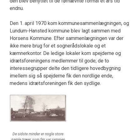
den blev benyttet til de førnævnte formål et års tid
endnu.
Den 1. april 1970 kom kommunesammenlægningen, og
Lundum-Hansted kommune blev lagt sammen med
Horsens Kommune. Efter sammenlægningen var der
ikke mere brug for et sognerådslokale og et
kæmnerkontor. De ledige lokaler kom spejderne og
idrætsforeningens medlemmer til gode; de to
interessegrupper delte den tidligere hovedbygning
imellem sig så spejderne fik den nordlige ende,
medens idrætsforeningen fik den sydlige.
De sidste minder er nogle store
gamle træer, som før var rammen