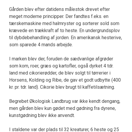
Gården blev efter datidens målestok drevet efter
meget moderne principper. Der fandtes f.eks. en
tærskemaskine med halmryster og sorterer sold som
krævede en trækkraft af to heste. En undergrundsplov
til dybdebehandling af jorden. En amerikansk hesterive,
som sparede 4 mands arbejde.
I marken blev der, foruden de sædvanlige afgrøder
som kom, roer, græs og kartofler, også dyrket 4 tdr.
land med cikorierødder, de blev solgt til tørrerier i
Horsens, Kolding og Ribe, de gav et godt udbytte (400
kr. pr. tdr. land). Cikorie blev brugt til kaffetilsætning.
Begrebet Økologisk Landbrug var ikke kendt dengang,
men gården blev kun gødet med gødning fra dyrene,
kunstgødning blev ikke anvendt.
I staldene var der plads til 32 kreaturer, 6 heste og 25