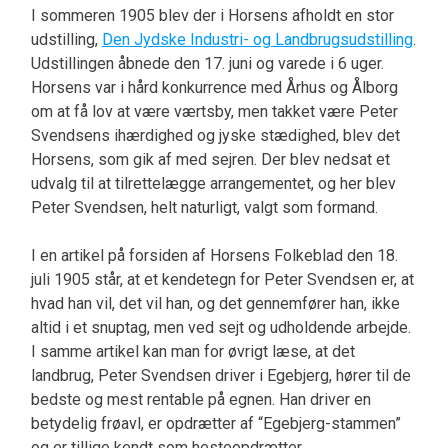
I sommeren 1905 blev der i Horsens afholdt en stor
udstilling,
Den Jydske Industri- og Landbrugsudstilling
.
Udstillingen åbnede den 17. juni og varede i 6 uger.
Horsens var i hård konkurrence med Århus og Ålborg
om at få lov at være værtsby, men takket være Peter
Svendsens ihærdighed og jyske stædighed, blev det
Horsens, som gik af med sejren. Der blev nedsat et
udvalg til at tilrettelægge arrangementet, og her blev
Peter Svendsen, helt naturligt, valgt som formand.
I en artikel på forsiden af Horsens Folkeblad den 18.
juli 1905 står, at et kendetegn for Peter Svendsen er, at
hvad han vil, det vil han, og det gennemfører han, ikke
altid i et snuptag, men ved sejt og udholdende arbejde.
I samme artikel kan man for øvrigt læse, at det
landbrug, Peter Svendsen driver i Egebjerg, hører til de
bedste og mest rentable på egnen. Han driver en
betydelig frøavl, er opdrætter af “Egebjerg-stammen”
og er tillige kendt som hesteopdrætter.