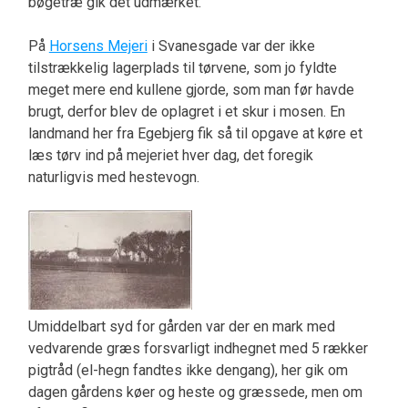
bøgetræ gik det udmærket.
På
Horsens Mejeri
i Svanesgade var der ikke
tilstrækkelig lagerplads til tørvene, som jo fyldte
meget mere end kullene gjorde, som man før havde
brugt, derfor blev de oplagret i et skur i mosen. En
landmand her fra Egebjerg fik så til opgave at køre et
læs tørv ind på mejeriet hver dag, det foregik
naturligvis med hestevogn.
Umiddelbart syd for gården var der en mark med
vedvarende græs forsvarligt indhegnet med 5 rækker
pigtråd (el-hegn fandtes ikke dengang), her gik om
dagen gårdens køer og heste og græssede, men om