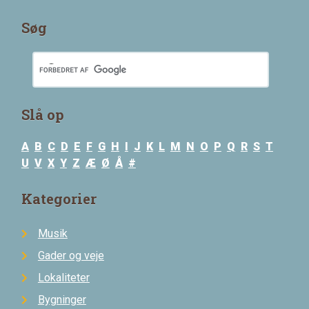
Søg
Slå op
A
B
C
D
E
F
G
H
I
J
K
L
M
N
O
P
Q
R
S
T
U
V
X
Y
Z
Æ
Ø
Å
#
Kategorier
Musik
Gader og veje
Lokaliteter
Bygninger