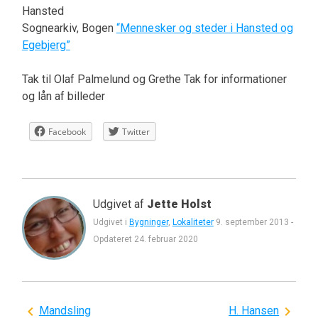
Hansted
Sognearkiv, Bogen
“Mennesker og steder i Hansted og
Egebjerg”
Tak til Olaf Palmelund og Grethe Tak for informationer
og lån af billeder
Facebook
Twitter
Udgivet af
Jette Holst
Udgivet i
Bygninger
,
Lokaliteter
9. september 2013
-
Opdateret
24. februar 2020
Indlægsnavigation
Mandsling
H. Hansen