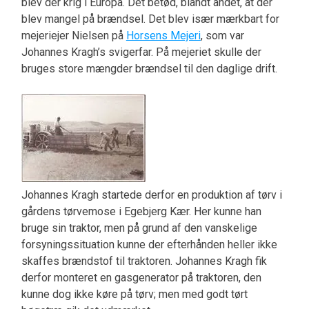
blev der krig i Europa. Det betød, blandt andet, at der
blev mangel på brændsel. Det blev især mærkbart for
mejeriejer Nielsen på
Horsens Mejeri
, som var
Johannes Kragh’s svigerfar. På mejeriet skulle der
bruges store mængder brændsel til den daglige drift.
Johannes Kragh startede derfor en produktion af tørv i
gårdens tørvemose i Egebjerg Kær. Her kunne han
bruge sin traktor, men på grund af den vanskelige
forsyningssituation kunne der efterhånden heller ikke
skaffes brændstof til traktoren. Johannes Kragh fik
derfor monteret en gasgenerator på traktoren, den
kunne dog ikke køre på tørv; men med godt tørt