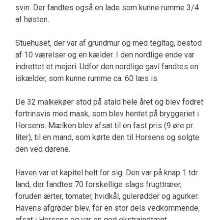
svin. Der fandtes også en lade som kunne rumme 3/4
af høsten.
Stuehuset, der var af grundmur og med tegltag, bestod
af 10 værelser og en kælder. I den nordlige ende var
indrettet et mejeri. Udfor den nordlige gavl fandtes en
iskælder, som kunne rumme ca. 60 læs is.
De 32 malkekøer stod på stald hele året og blev fodret
fortrinsvis med mask, som blev hentet på bryggeriet i
Horsens. Mælken blev afsat til en fast pris (9 øre pr.
liter), til en mand, som kørte den til Horsens og solgte
den ved dørene.
Haven var et kapitel helt for sig. Den var på knap 1 tdr.
land, der fandtes 70 forskellige slags frugttræer,
foruden ærter, tomater, hvidkål, gulerødder og agurker.
Havens afgrøder blev, for en stor dels vedkommende,
afsat i Horsens og var en god ekstraindtægt.