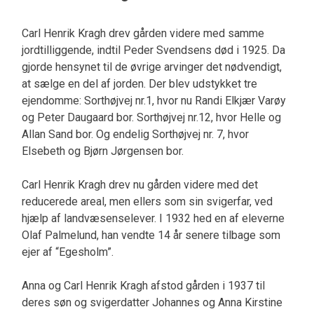
Carl Henrik Kragh drev gården videre med samme
jordtilliggende, indtil Peder Svendsens død i 1925. Da
gjorde hensynet til de øvrige arvinger det nødvendigt,
at sælge en del af jorden. Der blev udstykket tre
ejendomme: Sorthøjvej nr.1, hvor nu Randi Elkjær Varøy
og Peter Daugaard bor. Sorthøjvej nr.12, hvor Helle og
Allan Sand bor. Og endelig Sorthøjvej nr. 7, hvor
Elsebeth og Bjørn Jørgensen bor.
Carl Henrik Kragh drev nu gården videre med det
reducerede areal, men ellers som sin svigerfar, ved
hjælp af landvæsenselever. I 1932 hed en af eleverne
Olaf Palmelund, han vendte 14 år senere tilbage som
ejer af “Egesholm”.
Anna og Carl Henrik Kragh afstod gården i 1937 til
deres søn og svigerdatter Johannes og Anna Kirstine