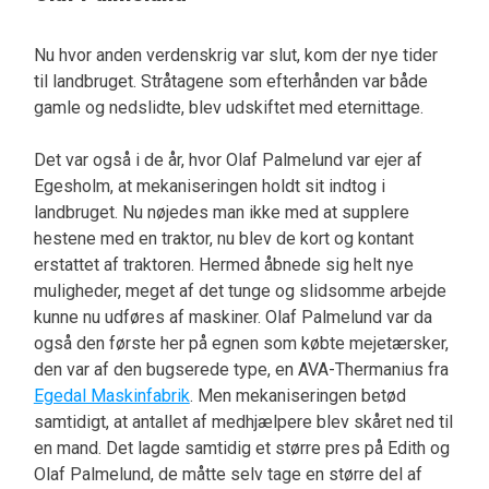
Nu hvor anden verdenskrig var slut, kom der nye tider
til landbruget. Stråtagene som efterhånden var både
gamle og nedslidte, blev udskiftet med eternittage.
Det var også i de år, hvor Olaf Palmelund var ejer af
Egesholm, at mekaniseringen holdt sit indtog i
landbruget. Nu nøjedes man ikke med at supplere
hestene med en traktor, nu blev de kort og kontant
erstattet af traktoren. Hermed åbnede sig helt nye
muligheder, meget af det tunge og slidsomme arbejde
kunne nu udføres af maskiner. Olaf Palmelund var da
også den første her på egnen som købte mejetærsker,
den var af den bugserede type, en AVA-Thermanius fra
Egedal Maskinfabrik
. Men mekaniseringen betød
samtidigt, at antallet af medhjælpere blev skåret ned til
en mand. Det lagde samtidig et større pres på Edith og
Olaf Palmelund, de måtte selv tage en større del af