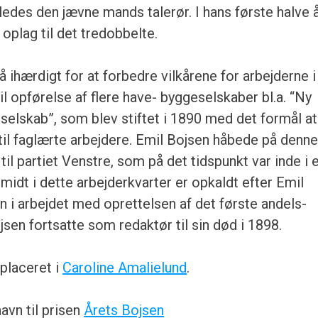
ledes den jævne mands talerør. I hans første halve 
oplag til det tredobbelte.
 ihærdigt for at forbedre vilkårene for arbejderne i
til opførelse af flere have- byggeselskaber bl.a. “Ny
lskab”, som blev stiftet i 1890 med det formål at
 til faglærte arbejdere. Emil Bojsen håbede på denn
il partiet Venstre, som på det tidspunkt var inde i 
idt i dette arbejderkvarter er opkaldt efter Emil
 i arbejdet med oprettelsen af det første andels-
jsen fortsatte som redaktør til sin død i 1898.
 placeret i
Caroline Amalielund
.
avn til prisen
Årets Bojsen