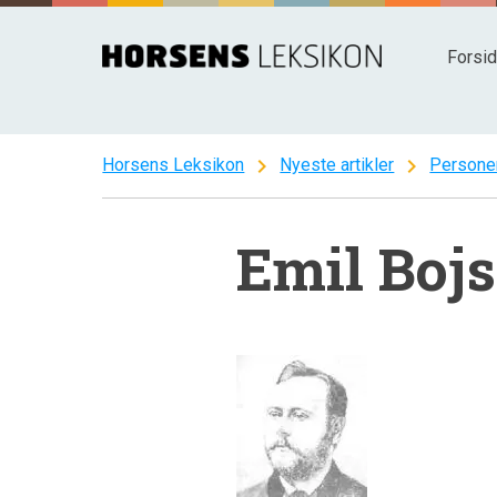
Spring
til
Forsi
indhold
chevron_right
chevron_right
Horsens Leksikon
Nyeste artikler
Persone
Emil Boj