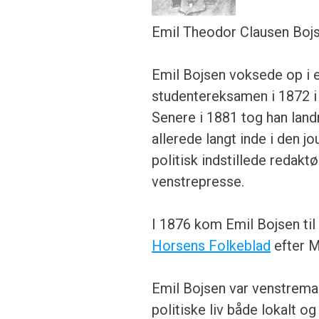
Emil Theodor Clausen Bojsen
Emil Bojsen voksede op i e
studentereksamen i 1872 i 
Senere i 1881 tog han lan
allerede langt inde i den j
politisk indstillede redakt
venstrepresse.
I 1876 kom Emil Bojsen til
Horsens Folkeblad
efter M
Emil Bojsen var venstreman
politiske liv både lokalt og