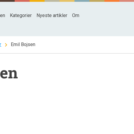
den
Kategorier
Nyeste artikler
Om
chevron_right
r
Emil Bojsen
sen