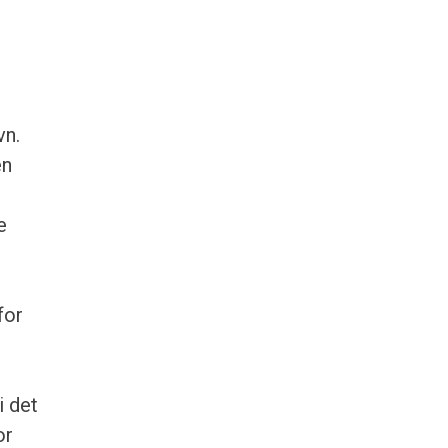
vn.
en
e
for
i det
or