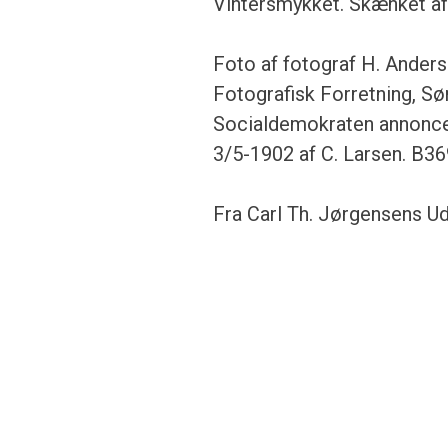
Vintersmykket. Skænket af
Foto af fotograf H. Ander
Fotografisk Forretning, Sø
Socialdemokraten annonceri
3/5-1902 af C. Larsen. B3
Fra Carl Th. Jørgensens U