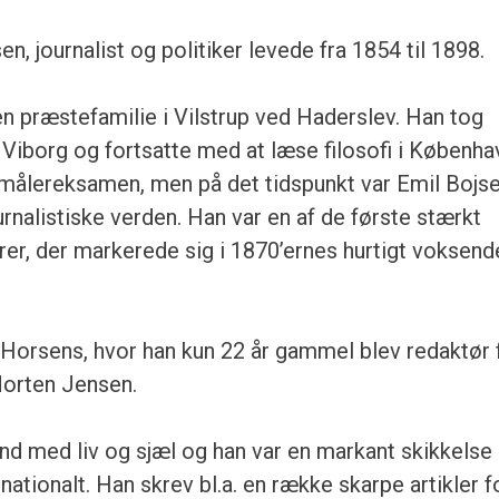
, journalist og politiker levede fra 1854 til 1898.
n præstefamilie i Vilstrup ved Haderslev. Han tog
Viborg og fortsatte med at læse filosofi i Københa
dmålereksamen, men på det tidspunkt var Emil Bojs
ournalistiske verden. Han var en af de første stærkt
ører, der markerede sig i 1870’ernes hurtigt voksend
 Horsens, hvor han kun 22 år gammel blev redaktør 
orten Jensen.
d med liv og sjæl og han var en markant skikkelse 
 nationalt. Han skrev bl.a. en række skarpe artikler f