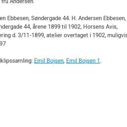
 fru Andersen.
sen Ebbesen, Søndergade 44. H. Andersen Ebbesen,
ndergade 44, årene 1899 til 1902, Horsens Avis,
ng d. 3/11-1899, atelier overtaget i 1902, muligvi
697
dklipssamling:
Emil Bojsen
,
Emil Bojsen 1
.