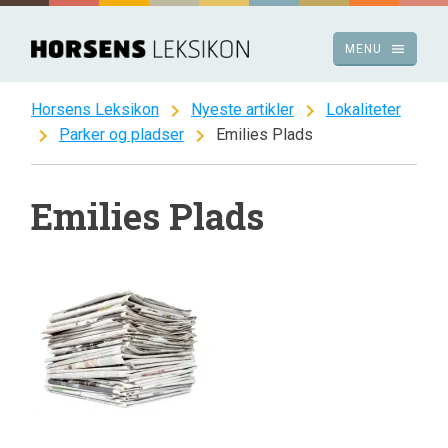
Spring
til
menu
MENU
indhold
chevron_right
chevron_right
Horsens Leksikon
Nyeste artikler
Lokaliteter
chevron_right
chevron_right
Parker og pladser
Emilies Plads
Emilies Plads