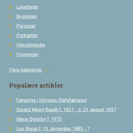
Lokaliteter
Bygninger
Personer
Portrætter
Virksomheder
Foreninger
Flere kategorier
chevron_right
Populære artikler
Fangerne i Horsens Statsfængsel
Edvard Albert Baadh f. 1821 - d. 23. august 1897
Marie Østerby f. 1975
Leo Borup f. 15. december 1883 - ?