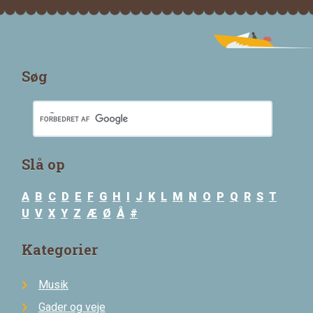
Søg
Slå op
A
B
C
D
E
F
G
H
I
J
K
L
M
N
O
P
Q
R
S
T
U
V
X
Y
Z
Æ
Ø
Å
#
Kategorier
Musik
Gader og veje