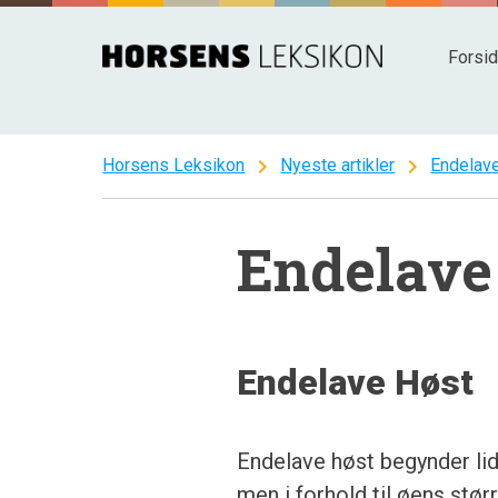
Spring
til
Forsi
indhold
chevron_right
chevron_right
Horsens Leksikon
Nyeste artikler
Endelav
Endelave
Endelave Høst
Endelave høst begynder lid
men i forhold til øens stø