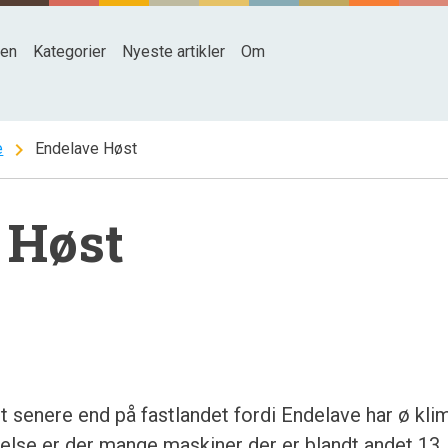
den
Kategorier
Nyeste artikler
Om
chevron_right
e
Endelave Høst
 Høst
t senere end på fastlandet fordi Endelave har ø kli
rrelse er der mange maskiner der er blandt andet 13