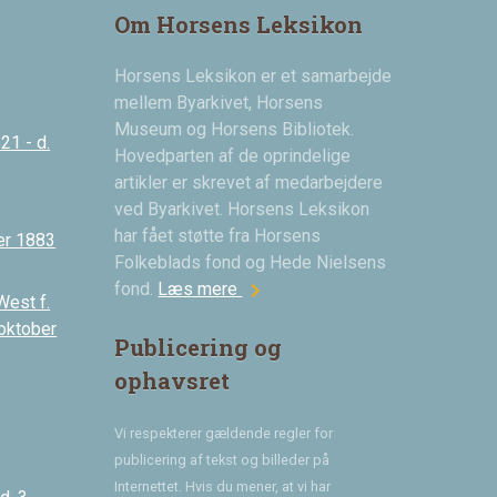
Om Horsens Leksikon
Horsens Leksikon er et samarbejde
mellem Byarkivet, Horsens
Museum og Horsens Bibliotek.
21 - d.
Hovedparten af de oprindelige
artikler er skrevet af medarbejdere
ved Byarkivet. Horsens Leksikon
har fået støtte fra Horsens
er 1883
Folkeblads fond og Hede Nielsens
chevron_right
fond.
Læs mere
West f.
 oktober
Publicering og
ophavsret
Vi respekterer gældende regler for
publicering af tekst og billeder på
Internettet. Hvis du mener, at vi har