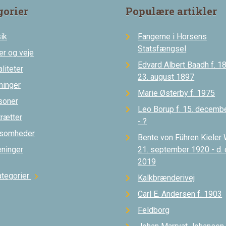
gorier
Populære artikler
ik
Fangerne i Horsens
Statsfængsel
er og veje
Edvard Albert Baadh f. 18
liteter
23. august 1897
ninger
Marie Østerby f. 1975
soner
Leo Borup f. 15. decemb
trætter
- ?
ksomheder
Bente von Führen Kieler 
eninger
21. september 1920 - d.
2019
ategorier
chevron_right
Kalkbrænderivej
Carl E. Andersen f. 1903
Feldborg