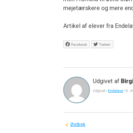
mejetærskere og mere end
Artikel af elever fra Endel
Facebook
Twitter
Udgivet af
Birg
Udgivet i
Endelave
16. 
Indlægsnavigation
Østbirk