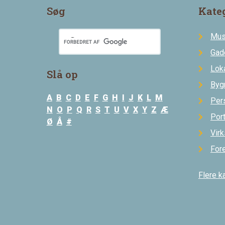
Søg
Kate
Mus
Gad
Loka
Slå op
Byg
A
B
C
D
E
F
G
H
I
J
K
L
M
Per
N
O
P
Q
R
S
T
U
V
X
Y
Z
Æ
Por
Ø
Å
#
Vir
For
Flere k