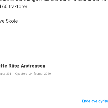
 60 traktorer
ave Skole
itte Rüsz Andreasen
marts 2011
-
Opdateret
24. februar 2020
Endelave dyrl