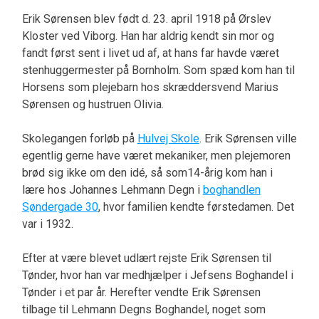
Erik Sørensen blev født d. 23. april 1918 på Ørslev
Kloster ved Viborg. Han har aldrig kendt sin mor og
fandt først sent i livet ud af, at hans far havde været
stenhuggermester på Bornholm. Som spæd kom han til
Horsens som plejebarn hos skræddersvend Marius
Sørensen og hustruen Olivia.
Skolegangen forløb på
Hulvej Skole
. Erik Sørensen ville
egentlig gerne have været mekaniker, men plejemoren
brød sig ikke om den idé, så som14-årig kom han i
lære hos Johannes Lehmann Degn i
boghandlen
Søndergade 30
, hvor familien kendte førstedamen. Det
var i 1932.
Efter at være blevet udlært rejste Erik Sørensen til
Tønder, hvor han var medhjælper i Jefsens Boghandel i
Tønder i et par år. Herefter vendte Erik Sørensen
tilbage til Lehmann Degns Boghandel, noget som