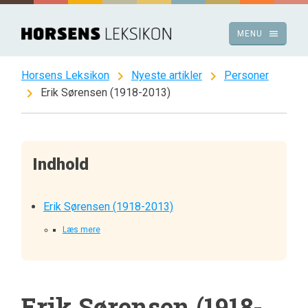
Spring
til
menu
MENU
indhold
chevron_right
chevron_right
Horsens Leksikon
Nyeste artikler
Personer
chevron_right
Erik Sørensen (1918-2013)
Indhold
Erik Sørensen (1918-2013)
Læs mere
Erik Sørensen (1918-