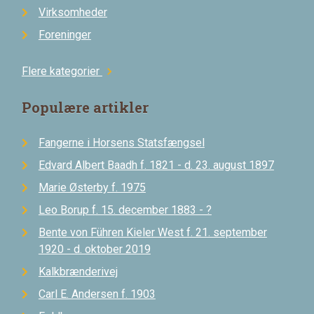
Virksomheder
Foreninger
Flere kategorier
chevron_right
Populære artikler
Fangerne i Horsens Statsfængsel
Edvard Albert Baadh f. 1821 - d. 23. august 1897
Marie Østerby f. 1975
Leo Borup f. 15. december 1883 - ?
Bente von Führen Kieler West f. 21. september
1920 - d. oktober 2019
Kalkbrænderivej
Carl E. Andersen f. 1903