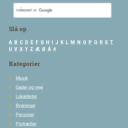
Slå op
A
B
C
D
E
F
G
H
I
J
K
L
M
N
O
P
Q
R
S
T
U
V
X
Y
Z
Æ
Ø
Å
#
Kategorier
Musik
Gader og veje
Lokaliteter
Bygninger
Personer
Portrætter