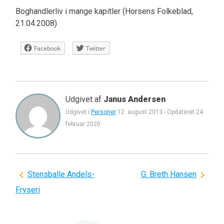
Boghandlerliv i mange kapitler (Horsens Folkeblad,
21.04.2008)
Facebook
Twitter
Udgivet af
Janus Andersen
Udgivet i
Personer
12. august 2013
-
Opdateret
24.
februar 2020
Indlægsnavigation
Stensballe Andels-
G. Breth Hansen
Fryseri