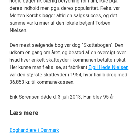
nogle bøger fik særlig betydning for ham, ikke pga.
deres indhold men pga. deres popularitet. F.eks. var
Morten Korchs bøger altid en salgssucces, og det
samme var krimier af den lokale betjent Torben
Nielsen.
Den mest sælgende bog var dog ”Skattebogen”. Den
udkom én gang om året, og bestod af en oversigt over,
hvad hver enkelt skatteyder i kommunen betalte i skat.
Her kunne man f.eks. se, at fabrikant
Eigil Hede Nielsen
var den største skatteyder i 1954, hvor han bidrog med
36.853 kr. til kommunekassen.
Erik Sørensen døde d. 3. juli 2013. Han blev 95 år.
Læs mere
Boghandlere i Danmark