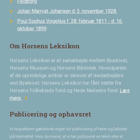
Feldborg
Johan Marryat Johansen d. 3. november 1928.
Poul Sophus Vogelius f. 28. februar 1811 - d. 16.
oktober 1899
Om Horsens Leksikon
Horsens Leksikon er et samarbejde mellem Byarkivet,
Horsens Museum og Horsens Bibliotek. Hovedparten
af de oprindelige artikler er skrevet af medarbejdere
ved Byarkivet. Horsens Leksikon har fået støtte fra
Horsens Folkeblads fond og Hede Nielsens fond.
Læs
chevron_right
mere
Publicering og ophavsret
Vi respekterer gældende regler for publicering af tekst og billeder
på Internettet. Hvis du mener, at vi har publiceret en tekst eller et