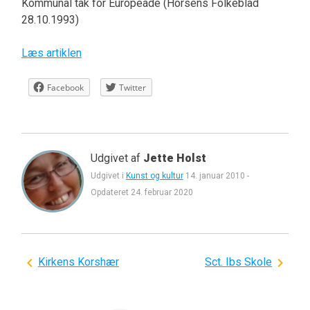
Kommunal tak for Europeade (Horsens Folkeblad
28.10.1993)
Læs artiklen
Facebook
Twitter
Udgivet af
Jette Holst
Udgivet i
Kunst og kultur
14. januar 2010
-
Opdateret
24. februar 2020
Indlægsnavigation
Kirkens Korshær
Sct. Ibs Skole