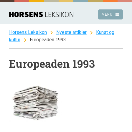
Spring
til
menu
MENU
indhold
chevron_right
chevron_right
Horsens Leksikon
Nyeste artikler
Kunst og
chevron_right
kultur
Europeaden 1993
Europeaden 1993