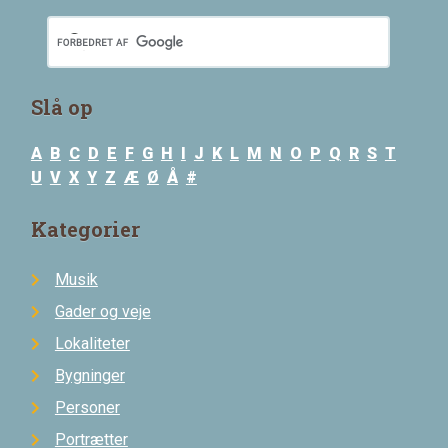
Slå op
A
B
C
D
E
F
G
H
I
J
K
L
M
N
O
P
Q
R
S
T
U
V
X
Y
Z
Æ
Ø
Å
#
Kategorier
Musik
Gader og veje
Lokaliteter
Bygninger
Personer
Portrætter