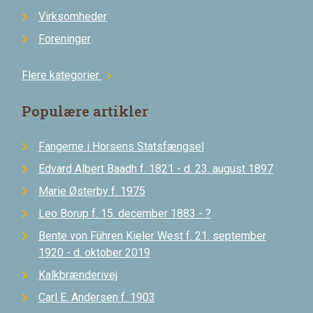
Virksomheder
Foreninger
Flere kategorier
chevron_right
Populære artikler
Fangerne i Horsens Statsfængsel
Edvard Albert Baadh f. 1821 - d. 23. august 1897
Marie Østerby f. 1975
Leo Borup f. 15. december 1883 - ?
Bente von Führen Kieler West f. 21. september
1920 - d. oktober 2019
Kalkbrænderivej
Carl E. Andersen f. 1903