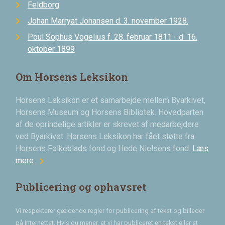
Feldborg
Johan Marryat Johansen d. 3. november 1928.
Poul Sophus Vogelius f. 28. februar 1811 - d. 16.
oktober 1899
Om Horsens Leksikon
Horsens Leksikon er et samarbejde mellem Byarkivet,
Horsens Museum og Horsens Bibliotek. Hovedparten
af de oprindelige artikler er skrevet af medarbejdere
ved Byarkivet. Horsens Leksikon har fået støtte fra
Horsens Folkeblads fond og Hede Nielsens fond.
Læs
chevron_right
mere
Publicering og ophavsret
Vi respekterer gældende regler for publicering af tekst og billeder
på Internettet. Hvis du mener, at vi har publiceret en tekst eller et