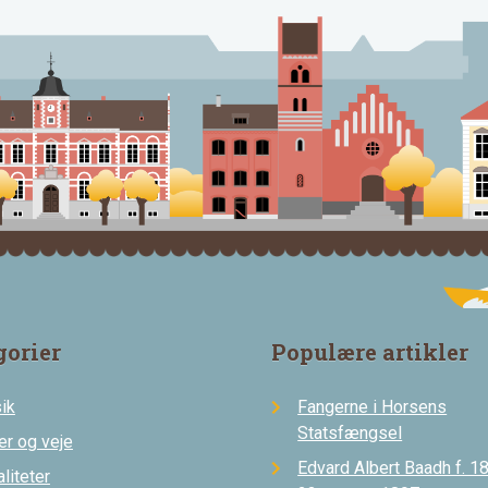
gorier
Populære artikler
ik
Fangerne i Horsens
Statsfængsel
er og veje
Edvard Albert Baadh f. 18
liteter