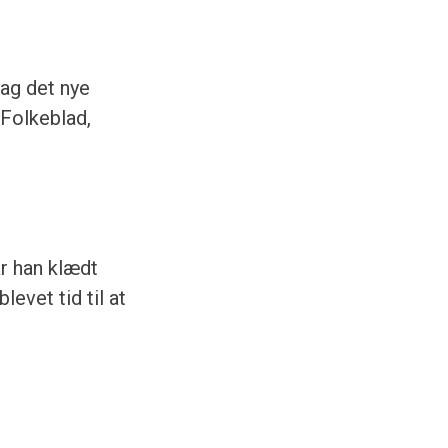
ag det nye
 Folkeblad,
ar han klædt
levet tid til at