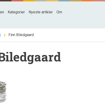
den
Kategorier
Nyeste artikler
Om
chevron_right
r
Finn Biledgaard
Biledgaard