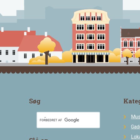
Søg
Kate
Mus
Gad
Loka