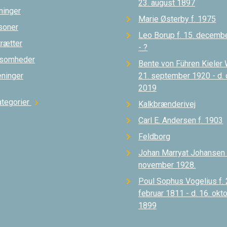
23. august 1897
ninger
Marie Østerby f. 1975
soner
Leo Borup f. 15. decemb
trætter
- ?
ksomheder
Bente von Führen Kieler 
eninger
21. september 1920 - d.
2019
ategorier
chevron_right
Kalkbrænderivej
Carl E. Andersen f. 1903
Feldborg
Johan Marryat Johansen d
november 1928.
Poul Sophus Vogelius f. 
februar 1811 - d. 16. okt
1899