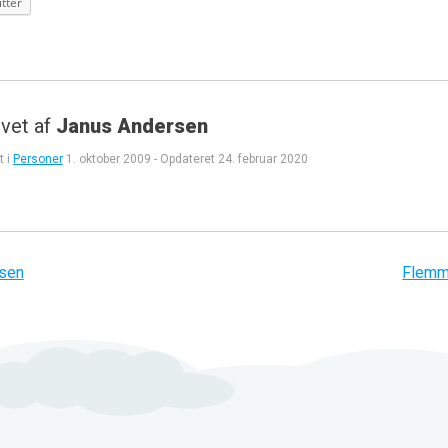
tter
vet af
Janus Andersen
t i
Personer
1. oktober 2009
-
Opdateret
24. februar 2020
gation
rsen
Flemm