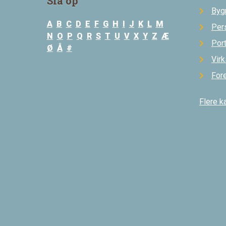
Slå op
Byg
A
B
C
D
E
F
G
H
I
J
K
L
M
Per
N
O
P
Q
R
S
T
U
V
X
Y
Z
Æ
Por
Ø
Å
#
Vir
For
Flere k