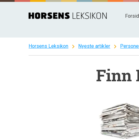
Spring
til
Forsi
indhold
chevron_right
chevron_right
Horsens Leksikon
Nyeste artikler
Persone
Finn 