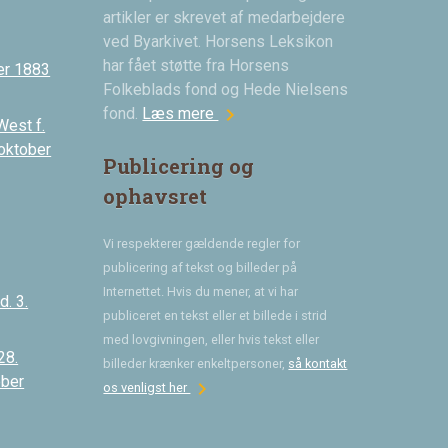
artikler er skrevet af medarbejdere
ved Byarkivet. Horsens Leksikon
har fået støtte fra Horsens
er 1883
Folkeblads fond og Hede Nielsens
chevron_right
fond.
Læs mere
West f.
 oktober
Publicering og
ophavsret
Vi respekterer gældende regler for
publicering af tekst og billeder på
Internettet. Hvis du mener, at vi har
. 3.
publiceret en tekst eller et billede i strid
med lovgivningen, eller hvis tekst eller
28.
billeder krænker enkeltpersoner,
så kontakt
ober
chevron_right
os venligst her