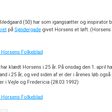
ledgaard (50) har som igangsætter og inspirator b
ret
på
Søndergade
givet Horsens et løft. (Horsens
a Horsens Folkeblad
 har klædt Horsens i 25 år. På onsdag den 1. april h
d i 25 år, og ved siden af er der i årenes løb også b
er i Vejle og Fredericia (28.03 1992)
a Horsens Folkeblad