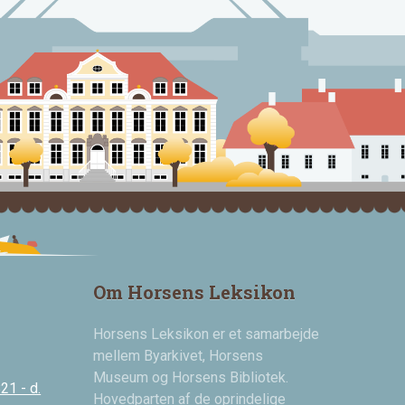
Om Horsens Leksikon
Horsens Leksikon er et samarbejde
mellem Byarkivet, Horsens
Museum og Horsens Bibliotek.
21 - d.
Hovedparten af de oprindelige