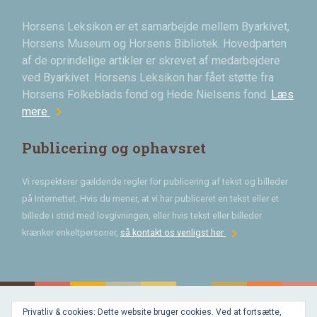
Horsens Leksikon er et samarbejde mellem Byarkivet,
Horsens Museum og Horsens Bibliotek. Hovedparten
af de oprindelige artikler er skrevet af medarbejdere
ved Byarkivet. Horsens Leksikon har fået støtte fra
Horsens Folkeblads fond og Hede Nielsens fond.
Læs
chevron_right
mere
Publicering og ophavsret
Vi respekterer gældende regler for publicering af tekst og billeder
på Internettet. Hvis du mener, at vi har publiceret en tekst eller et
billede i strid med lovgivningen, eller hvis tekst eller billeder
chevron_right
krænker enkeltpersoner,
så kontakt os venligst her
Privatliv & cookies: Dette website bruger cookies. Ved at fortsætte,
Bygget med