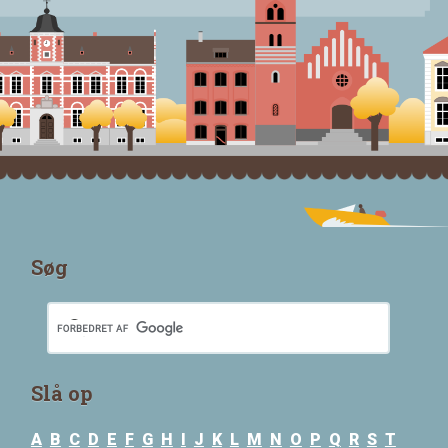
Søg
Slå op
A
B
C
D
E
F
G
H
I
J
K
L
M
N
O
P
Q
R
S
T