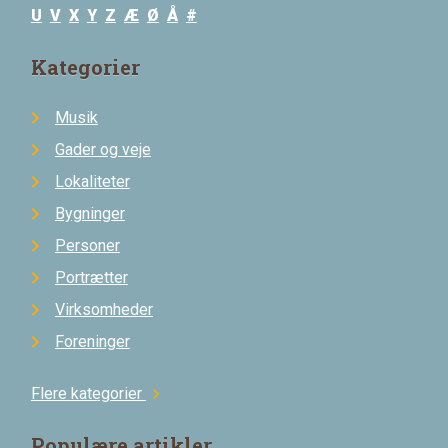
U
V
X
Y
Z
Æ
Ø
Å
#
Kategorier
Musik
Gader og veje
Lokaliteter
Bygninger
Personer
Portrætter
Virksomheder
Foreninger
Flere kategorier
chevron_right
Populære artikler