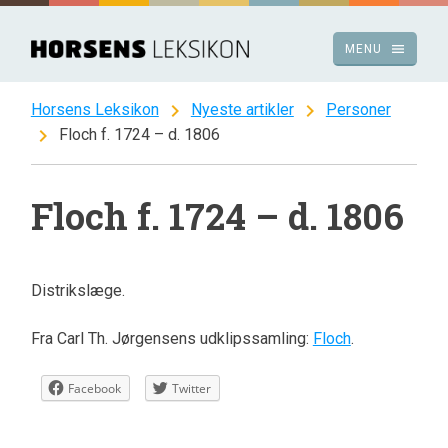
Spring
til
menu
MENU
indhold
chevron_right
chevron_right
Horsens Leksikon
Nyeste artikler
Personer
chevron_right
Floch f. 1724 – d. 1806
Floch f. 1724 – d. 1806
Distrikslæge.
Fra Carl Th. Jørgensens udklipssamling:
Floch
.
Facebook
Twitter