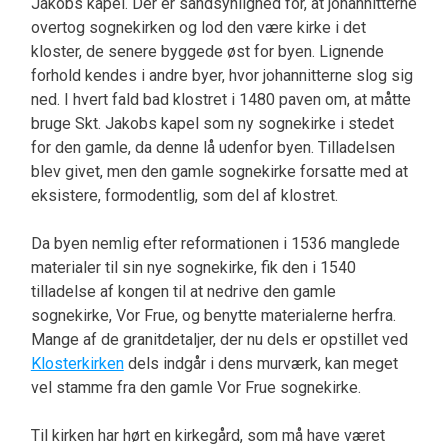
Jakobs kapel. Der er sandsynlighed for, at johannitterne
overtog sognekirken og lod den være kirke i det
kloster, de senere byggede øst for byen. Lignende
forhold kendes i andre byer, hvor johannitterne slog sig
ned. I hvert fald bad klostret i 1480 paven om, at måtte
bruge Skt. Jakobs kapel som ny sognekirke i stedet
for den gamle, da denne lå udenfor byen. Tilladelsen
blev givet, men den gamle sognekirke forsatte med at
eksistere, formodentlig, som del af klostret.
Da byen nemlig efter reformationen i 1536 manglede
materialer til sin nye sognekirke, fik den i 1540
tilladelse af kongen til at nedrive den gamle
sognekirke, Vor Frue, og benytte materialerne herfra.
Mange af de granitdetaljer, der nu dels er opstillet ved
Klosterkirken
dels indgår i dens murværk, kan meget
vel stamme fra den gamle Vor Frue sognekirke.
Til kirken har hørt en kirkegård, som må have været