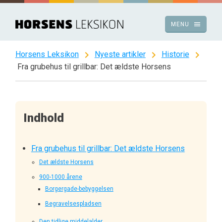
Spring
til
menu
MENU
indhold
chevron_right
chevron_right
chevron_right
Horsens Leksikon
Nyeste artikler
Historie
Fra grubehus til grillbar: Det ældste Horsens
Indhold
Fra grubehus til grillbar: Det ældste Horsens
Det ældste Horsens
900-1000 årene
Borgergade-bebyggelsen
Begravelsespladsen
Den tidlige middelalder