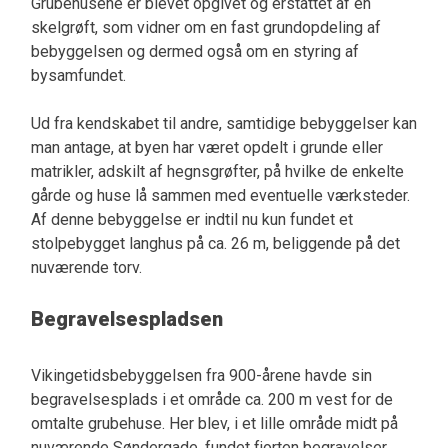
Grubehusene er blevet opgivet og erstattet af en
skelgrøft, som vidner om en fast grundopdeling af
bebyggelsen og dermed også om en styring af
bysamfundet.
Ud fra kendskabet til andre, samtidige bebyggelser kan
man antage, at byen har været opdelt i grunde eller
matrikler, adskilt af hegnsgrøfter, på hvilke de enkelte
gårde og huse lå sammen med eventuelle værksteder.
Af denne bebyggelse er indtil nu kun fundet et
stolpebygget langhus på ca. 26 m, beliggende på det
nuværende torv.
Begravelsespladsen
Vikingetidsbebyggelsen fra 900-årene havde sin
begravelsesplads i et område ca. 200 m vest for de
omtalte grubehuse. Her blev, i et lille område midt på
nuværende Søndergade, fundet fjorten begravelser.