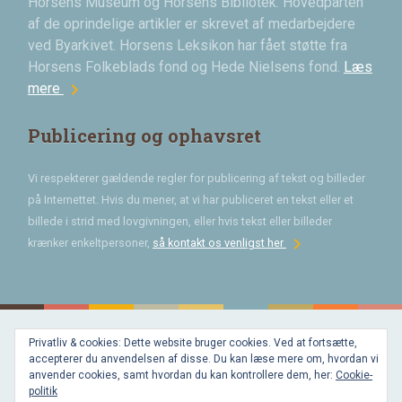
Horsens Museum og Horsens Bibliotek. Hovedparten
af de oprindelige artikler er skrevet af medarbejdere
ved Byarkivet. Horsens Leksikon har fået støtte fra
Horsens Folkeblads fond og Hede Nielsens fond.
Læs
chevron_right
mere
Publicering og ophavsret
Vi respekterer gældende regler for publicering af tekst og billeder
på Internettet. Hvis du mener, at vi har publiceret en tekst eller et
billede i strid med lovgivningen, eller hvis tekst eller billeder
chevron_right
krænker enkeltpersoner,
så kontakt os venligst her
Privatliv & cookies: Dette website bruger cookies. Ved at fortsætte,
Bygget med
accepterer du anvendelsen af disse. Du kan læse mere om, hvordan vi
WordPress
og
anvender cookies, samt hvordan du kan kontrollere dem, her:
Cookie-
favorite
af
politik
Bechster