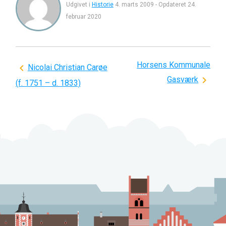
Udgivet i
Historie
4. marts 2009
-
Opdateret
24.
februar 2020
Horsens Kommunale
Indlægsnavigation
Nicolai Christian Carøe
Gasværk
(f. 1751 – d. 1833)