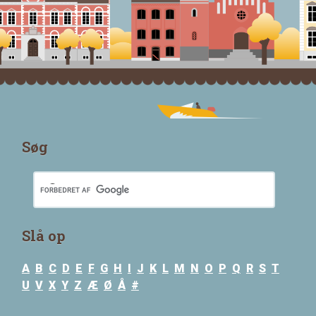
Søg
Slå op
A
B
C
D
E
F
G
H
I
J
K
L
M
N
O
P
Q
R
S
T
U
V
X
Y
Z
Æ
Ø
Å
#