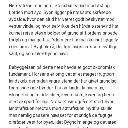
Nørrestrand mod nord, Stensballesund mod øst og
fjorden mod syd. Byen ligger på næssets skrånede
sydside, hvor den altid har været godt beskyttet mod
vestenvinde, og hvor selv ikke den hårde østenvind har
kunnet rejse større bølger på grund af fjordens snoede
forløb og mange flak. Ydermere har man kunnet søge ly
i den arm af Bygholm å, der løb langs næssets sydlige
kant, og som blev byens havn.
Bebyggelsen på dette næs havde et godt økonomisk
fundament. Horsens er omgivet af et meget frugtbart
landskab, der siden yngre stenalder har givet grundlag
for mange rige bygder. Fra omlandet kunne man, i
vikingetid og middelalder, levere korn, kvæg og heste
med eksport for øje. Næsset var også det sted, hvor
landtrafikken mødtes med søtrafikken. Sydfra skulle
man nemlig passere næsset for at undgå de fugtige
områder vest for byen, idet Bygholm enge og det areal