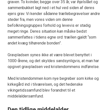
graven. To kvinder, begge over 35 år, var ihjelslået og
sammenbukket lagt ned i et hul ved siden af deres
ejers grav. Vi kender sådanne trællebegravelser andre
steder fra, men vores viden om denne
befolkningsgruppes forhold og levevis er stadig
meget ringe. Deres situation kan måske bedst
sammenfattes i tidens egne ord: trællen gjaldt “som
andet kvæg tilhørende bonden”.
Gravpladsen synes ikke at være blevet benyttet i
1000-årene, og det skyldes sandsynligvis, at man har
opgivet gravpladsen ved kristendommens indførelse.
Med kristendommen kom nye begreber som kirke og
kirkegård ind i tilværelsen, og det hedenske
vikingetidssamfund blev forandret til et
middelaldersamfund.
Den tidlige middelalder