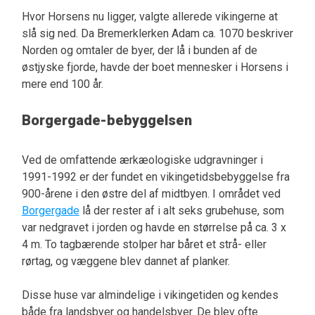
Hvor Horsens nu ligger, valgte allerede vikingerne at
slå sig ned. Da Bremerklerken Adam ca. 1070 beskriver
Norden og omtaler de byer, der lå i bunden af de
østjyske fjorde, havde der boet mennesker i Horsens i
mere end 100 år.
Borgergade-bebyggelsen
Ved de omfattende ærkæologiske udgravninger i
1991-1992 er der fundet en vikingetidsbebyggelse fra
900-årene i den østre del af midtbyen. I området ved
Borgergade
lå der rester af i alt seks grubehuse, som
var nedgravet i jorden og havde en størrelse på ca. 3 x
4 m. To tagbærende stolper har båret et strå- eller
rørtag, og væggene blev dannet af planker.
Disse huse var almindelige i vikingetiden og kendes
både fra landsbyer og handelsbyer. De blev ofte