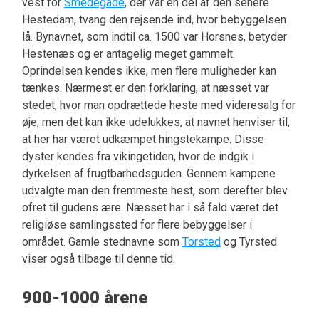
vest for
Smedegade
, der var en del af den senere
Hestedam, tvang den rejsende ind, hvor bebyggelsen
lå. Bynavnet, som indtil ca. 1500 var Horsnes, betyder
Hestenæs og er antagelig meget gammelt.
Oprindelsen kendes ikke, men flere muligheder kan
tænkes. Nærmest er den forklaring, at næsset var
stedet, hvor man opdrættede heste med videresalg for
øje; men det kan ikke udelukkes, at navnet henviser til,
at her har været udkæmpet hingstekampe. Disse
dyster kendes fra vikingetiden, hvor de indgik i
dyrkelsen af frugtbarhedsguden. Gennem kampene
udvalgte man den fremmeste hest, som derefter blev
ofret til gudens ære. Næsset har i så fald været det
religiøse samlingssted for flere bebyggelser i
området. Gamle stednavne som
Torsted
og Tyrsted
viser også tilbage til denne tid.
900-1000 årene