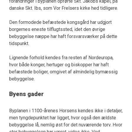
forandringer i byplanen opførte Skt. Jakobs kapel, på
danske Skt. Ibs, som Vor Frelsers kirke hed tidligere.
Den formodede befæstede kongsgård har udgjort
borgernes eneste tilflugtssted, idet den øvrige
bebyggelse næppe har haft forsvarsværker på dette
tidspunkt.
Lignende forhold kendes fra resten af Nordeuropa,
hvor både konger, hertuger og biskopper har haft
befæstede boliger, omgivet af almindelig bymæssig
bebyggelse.
Byens gader
Byplanen i 1100-årenes Horsens kendes ikke i detaljer,
men tyngdepunktet har ligget, hvor også den ældste
bebyggelse lå, nemlig øst for det nuværende torv. Hvor
stor bebyggelsen har været, vides ikke. Ved