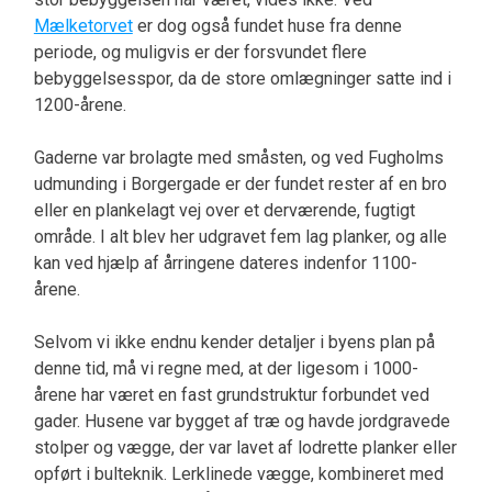
Mælketorvet
er dog også fundet huse fra denne
periode, og muligvis er der forsvundet flere
bebyggelsesspor, da de store omlægninger satte ind i
1200-årene.
Gaderne var brolagte med småsten, og ved Fugholms
udmunding i Borgergade er der fundet rester af en bro
eller en plankelagt vej over et derværende, fugtigt
område. I alt blev her udgravet fem lag planker, og alle
kan ved hjælp af årringene dateres indenfor 1100-
årene.
Selvom vi ikke endnu kender detaljer i byens plan på
denne tid, må vi regne med, at der ligesom i 1000-
årene har været en fast grundstruktur forbundet ved
gader. Husene var bygget af træ og havde jordgravede
stolper og vægge, der var lavet af lodrette planker eller
opført i bulteknik. Lerklinede vægge, kombineret med