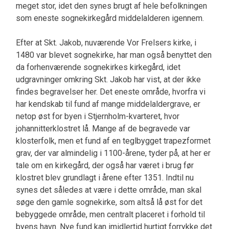
meget stor, idet den synes brugt af hele befolkningen
som eneste sognekirkegård middelalderen igennem.
Efter at Skt. Jakob, nuværende Vor Frelsers kirke, i
1480 var blevet sognekirke, har man også benyttet den
da forhenværende sognekirkes kirkegård, idet
udgravninger omkring Skt. Jakob har vist, at der ikke
findes begravelser her. Det eneste område, hvorfra vi
har kendskab til fund af mange middelaldergrave, er
netop øst for byen i Stjernholm-kvarteret, hvor
johannitterklostret lå. Mange af de begravede var
klosterfolk, men et fund af en teglbygget trapezformet
grav, der var almindelig i 1100-årene, tyder på, at her er
tale om en kirkegård, der også har været i brug før
klostret blev grundlagt i årene efter 1351. Indtil nu
synes det således at være i dette område, man skal
søge den gamle sognekirke, som altså lå øst for det
bebyggede område, men centralt placeret i forhold til
byens havn. Nye fund kan imidlertid hurtigt forrykke det