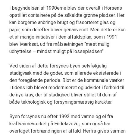
I begyndelsen af 1990erne blev der overalt i Horsens
opstillet containere på de såkaldte grønne pladser. Her
kan borgerne anbringe brugt og frasorteret glas og
papir, som derefter bliver genanvendt. Men dette er kun
et af mange initiativer i den affaldsplan, som i 1991
blev iværksat, ud fra målsætningen “mest mulig
udnyttelse – mindst muligt på lossepladsen”.
Ved siden af dette forsynes byen selvfølgelig
stadigvæk med de goder, som allerede eksisterede i
den foregående periode. Blot er de kommunale værker
i tidens løb blevet moderniseret og udvidet i forhold til
de nye krav, der til stadighed bliver stillet til dem af
både teknologisk og forsyningsmæssig karakter.
Byen forsynes nu efter 1992 med varme og el fra
kraftvarmeværket på Endelavevej, som også har
overtaget forbrændingen af affald. Herfra gives varmen