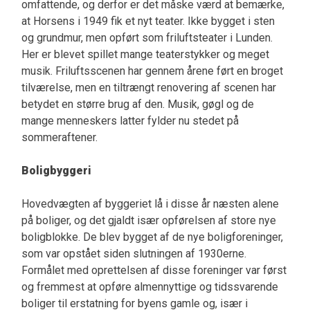
omfattende, og derfor er det måske værd at bemærke,
at Horsens i 1949 fik et nyt teater. Ikke bygget i sten
og grundmur, men opført som friluftsteater i Lunden.
Her er blevet spillet mange teaterstykker og meget
musik. Friluftsscenen har gennem årene ført en broget
tilværelse, men en tiltrængt renovering af scenen har
betydet en større brug af den. Musik, gøgl og de
mange menneskers latter fylder nu stedet på
sommeraftener.
Boligbyggeri
Hovedvægten af byggeriet lå i disse år næsten alene
på boliger, og det gjaldt især opførelsen af store nye
boligblokke. De blev bygget af de nye boligforeninger,
som var opstået siden slutningen af 1930erne.
Formålet med oprettelsen af disse foreninger var først
og fremmest at opføre almennyttige og tidssvarende
boliger til erstatning for byens gamle og, især i