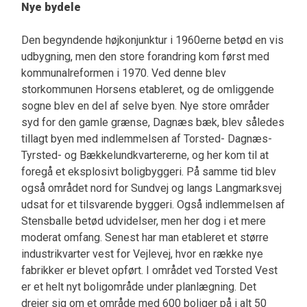
Nye bydele
Den begyndende højkonjunktur i 1960erne betød en vis
udbygning, men den store forandring kom først med
kommunalreformen i 1970. Ved denne blev
storkommunen Horsens etableret, og de omliggende
sogne blev en del af selve byen. Nye store områder
syd for den gamle grænse, Dagnæs bæk, blev således
tillagt byen med indlemmelsen af Torsted- Dagnæs-
Tyrsted- og Bækkelundkvartererne, og her kom til at
foregå et eksplosivt boligbyggeri. På samme tid blev
også området nord for Sundvej og langs Langmarksvej
udsat for et tilsvarende byggeri. Også indlemmelsen af
Stensballe betød udvidelser, men her dog i et mere
moderat omfang. Senest har man etableret et større
industrikvarter vest for Vejlevej, hvor en række nye
fabrikker er blevet opført. I området ved Torsted Vest
er et helt nyt boligområde under planlægning. Det
drejer sig om et område med 600 boliger på i alt 50