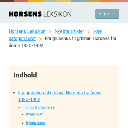
Spring
til
menu
MENU
indhold
chevron_right
chevron_right
Horsens Leksikon
Nyeste artikler
Ikke
chevron_right
kategoriseret
Fra grubehus til grillbar: Horsens fra
årene 1930-1992
Indhold
Fra grubehus til grillbar: Horsens fra årene
1930-1992
Indholdsfortegnelse
Byens plan
Byens huse