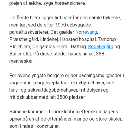
plejen af ældre, syge horsensianere.
De fleste hjem ligger lidt udenfor den gamle bykerne,
men tæt ved de efter 1970 udbyggede
parcelhuskvarterer. Det gælder
Nørrevang
,
Præsthøjgård, Lindehøj, Hansted hospital, Tamdrup
Plejehjem, De gamles Hjem i Hatting,
Reballegård
og
Boller slot. På disse steder huses nu ialt 388
mennesker.
For byens yngste borgere er der pasningsmuligheder i
vuggestuer, dagplejepladser, skovbørnehaver, hel-
halv- og trekvartdagsbørnehaver, fritidshjem og
fritidsklubber med ialt 3500 pladser.
Børnene kommer i fritidsklubben efter skoledagens
ophør på en af de efterhånden mange og store skoler,
som findes i kommunen.