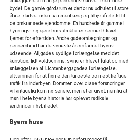
anlæggelse af mange parkeringspladser i den indre
bydel. De gamle gårdsrum er derfor nu udhulet til store
åbne pladser uden sammenhæng og tilhørsforhold til
de omkransede ejendomme. En hundrede år gammel
bygnings- og ejendomsstruktur er dermed blevet
fjernet for eftertiden. Andre gadeomlægninger og
gennembrud har de seneste år omformet byens
udseende. All‚gades sydlige forlængelse med det
kunstige, lidt voldsomme, sving er blevet fulgt op med
anlæggelsen af Lichtenbergsgades forlængelse,
altsammen for at fjerne den tungeste og mest heftige
trafik fra inderbyen. Dommen over disse forandringer
vil antagelig komme senere, men et er givet, nemlig at
man i hele byens historie har oplevet radikale
ændringer i bybilledet.
Byens huse
Lige efter 1930 blev der kun opført meget få