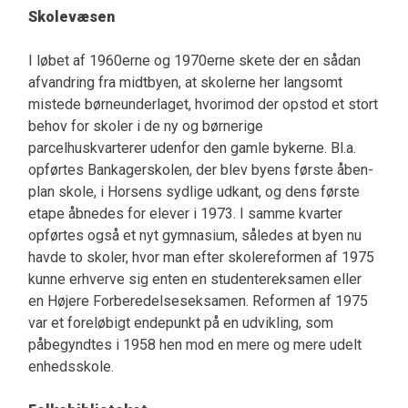
Skolevæsen
I løbet af 1960erne og 1970erne skete der en sådan
afvandring fra midtbyen, at skolerne her langsomt
mistede børneunderlaget, hvorimod der opstod et stort
behov for skoler i de ny og børnerige
parcelhuskvarterer udenfor den gamle bykerne. Bl.a.
opførtes Bankagerskolen, der blev byens første åben-
plan skole, i Horsens sydlige udkant, og dens første
etape åbnedes for elever i 1973. I samme kvarter
opførtes også et nyt gymnasium, således at byen nu
havde to skoler, hvor man efter skolereformen af 1975
kunne erhverve sig enten en studentereksamen eller
en Højere Forberedelseseksamen. Reformen af 1975
var et foreløbigt endepunkt på en udvikling, som
påbegyndtes i 1958 hen mod en mere og mere udelt
enhedsskole.