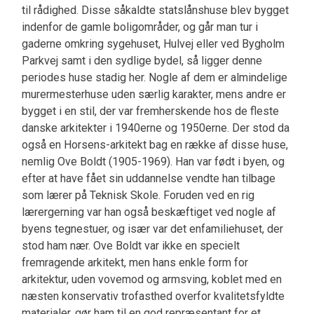
til rådighed. Disse såkaldte statslånshuse blev bygget
indenfor de gamle boligområder, og går man tur i
gaderne omkring sygehuset, Hulvej eller ved Bygholm
Parkvej samt i den sydlige bydel, så ligger denne
periodes huse stadig her. Nogle af dem er almindelige
murermesterhuse uden særlig karakter, mens andre er
bygget i en stil, der var fremherskende hos de fleste
danske arkitekter i 1940erne og 1950erne. Der stod da
også en Horsens-arkitekt bag en række af disse huse,
nemlig Ove Boldt (1905-1969). Han var født i byen, og
efter at have fået sin uddannelse vendte han tilbage
som lærer på Teknisk Skole. Foruden ved en rig
lærergerning var han også beskæftiget ved nogle af
byens tegnestuer, og især var det enfamiliehuset, der
stod ham nær. Ove Boldt var ikke en specielt
fremragende arkitekt, men hans enkle form for
arkitektur, uden vovemod og armsving, koblet med en
næsten konservativ trofasthed overfor kvalitetsfyldte
materialer, gør ham til en god repræsentant for et