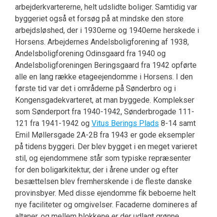
arbejderkvartererne, helt udslidte boliger. Samtidig var
byggeriet også et forsøg på at mindske den store
arbejdsløshed, der i 1930erne og 1940erne herskede i
Horsens. Arbejdernes Andelsboligforening af 1938,
Andelsboligforening Odinsgaard fra 1940 og
Andelsboligforeningen Beringsgaard fra 1942 opførte
alle en lang række etageejendomme i Horsens. I den
første tid var det i områderne på Sønderbro og i
Kongensgadekvarteret, at man byggede. Komplekser
som Sønderport fra 1940-1942, Sønderbrogade 111-
121 fra 1941-1942 og
Vitus Berings Plads
8-14 samt
Emil Møllersgade 2A-2B fra 1943 er gode eksempler
på tidens byggeri. Der blev bygget i en meget varieret
stil, og ejendommene står som typiske repræsenter
for den boligarkitektur, der i årene under og efter
besættelsen blev fremherskende i de fleste danske
provinsbyer. Med disse ejendomme fik beboerne helt
nye faciliteter og omgivelser. Facaderne domineres af
altaner, og mellem blokkene er der udlagt grønne