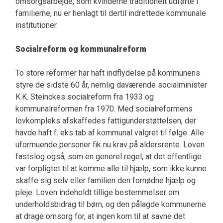
omsorgsarbejde, som kvinderne traditionelt udførte i
familierne, nu er henlagt til dertil indrettede kommunale
institutioner.
Socialreform og kommunalreform
To store reformer har haft indflydelse på kommunens
styre de sidste 60 år, nemlig daværende socialminister
K.K. Steinckes socialreform fra 1933 og
kommunalreformen fra 1970. Med socialreformens
lovkompleks afskaffedes fattigunderstøttelsen, der
havde haft f. eks tab af kommunal valgret til følge. Alle
uformuende personer fik nu krav på aldersrente. Loven
fastslog også, som en generel regel, at det offentlige
var forpligtet til at komme alle til hjælp, som ikke kunne
skaffe sig selv eller familien den fornødne hjælp og
pleje. Loven indeholdt tillige bestemmelser om
underholdsbidrag til børn, og den pålagde kommunerne
at drage omsorg for, at ingen kom til at savne det