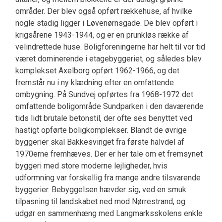
områder. Der blev også opført rækkehuse, af hvilke
nogle stadig ligger i Løvenørnsgade. De blev opført i
krigsårene 1943-1944, og er en prunkløs række af
velindrettede huse. Boligforeningerne har helt til vor tid
været dominerende i etagebyggeriet, og således blev
komplekset Axelborg opført 1962-1966, og det
fremstår nu i ny klædning efter en omfattende
ombygning. På Sundvej opførtes fra 1968-1972 det
omfattende boligområde Sundparken i den daværende
tids lidt brutale betonstil, der ofte ses benyttet ved
hastigt opførte boligkomplekser. Blandt de øvrige
byggerier skal Bakkesvinget fra første halvdel af
1970erne fremhæves. Der er her tale om et fremsynet
byggeri med store moderne lejligheder, hvis
udformning var forskellig fra mange andre tilsvarende
byggerier. Bebyggelsen hævder sig, ved en smuk
tilpasning til landskabet ned mod Nørrestrand, og
udgør en sammenhæng med Langmarksskolens enkle