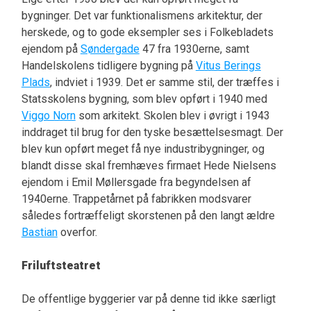
bygninger. Det var funktionalismens arkitektur, der
herskede, og to gode eksempler ses i Folkebladets
ejendom på
Søndergade
47 fra 1930erne, samt
Handelskolens tidligere bygning på
Vitus Berings
Plads
, indviet i 1939. Det er samme stil, der træffes i
Statsskolens bygning, som blev opført i 1940 med
Viggo Norn
som arkitekt. Skolen blev i øvrigt i 1943
inddraget til brug for den tyske besættelsesmagt. Der
blev kun opført meget få nye industribygninger, og
blandt disse skal fremhæves firmaet Hede Nielsens
ejendom i Emil Møllersgade fra begyndelsen af
1940erne. Trappetårnet på fabrikken modsvarer
således fortræffeligt skorstenen på den langt ældre
Bastian
overfor.
Friluftsteatret
De offentlige byggerier var på denne tid ikke særligt