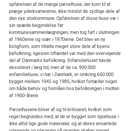
opførelsen af de mange parcelhuse, der kom til at
præge yderkvartererne, ikke mindst de sydlige dele af
den nye storkommune. Opførelsen af disse huse var i
sin spæde begyndelse før
kommunesammenlægningen, men tog fart i slutningen
af 1960erne og især i 1970erne. Det blev en ny
boligform, som tiltalte meget store dele af byens
befolkning, ligesom tilfældet var med den overvejende
del af Danmarks befolkning. Enfamiliehuset havde
eksisteret i lang tid, men af de ca. 900.000
enfamiliehuse, vi har i Danmark, er omkring 600.000
bygget mellem 1945 og 1985, hvilket fortæller noget
om både behov og formåen hos befolkningen i midten
af 1900-årene.
Parcelhusene bliver af og til kritiseret, hvilket som
regel begrundes med, at de er bygget som typehuse i
ikke altid lige gode materialer, og at deres ensartede
udseende og placering på grunden skaber meget