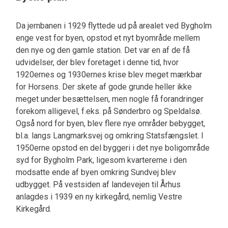
Da jernbanen i 1929 flyttede ud på arealet ved Bygholm
enge vest for byen, opstod et nyt byområde mellem
den nye og den gamle station. Det var en af de få
udvidelser, der blev foretaget i denne tid, hvor
1920ernes og 1930ernes krise blev meget mærkbar
for Horsens. Der skete af gode grunde heller ikke
meget under besættelsen, men nogle få forandringer
forekom alligevel, f.eks. på Sønderbro og Speldalsø.
Også nord for byen, blev flere nye områder bebygget,
bl.a. langs Langmarksvej og omkring Statsfængslet. I
1950erne opstod en del byggeri i det nye boligområde
syd for Bygholm Park, ligesom kvartererne i den
modsatte ende af byen omkring Sundvej blev
udbygget. På vestsiden af landevejen til Århus
anlagdes i 1939 en ny kirkegård, nemlig Vestre
Kirkegård.