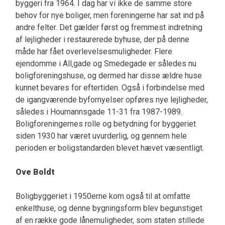
byggeri fra 1964. I dag har vi ikke de samme store
behov for nye boliger, men foreningerne har sat ind på
andre felter. Det gælder først og fremmest indretning
af lejligheder i restaurerede byhuse, der på denne
måde har fået overlevelsesmuligheder. Flere
ejendomme i All‚gade og Smedegade er således nu
boligforeningshuse, og dermed har disse ældre huse
kunnet bevares for eftertiden. Også i forbindelse med
de igangværende byfornyelser opføres nye lejligheder,
således i Houmannsgade 11-31 fra 1987-1989.
Boligforeningernes rolle og betydning for byggeriet
siden 1930 har været uvurderlig, og gennem hele
perioden er boligstandarden blevet hævet væsentligt.
Ove Boldt
Boligbyggeriet i 1950erne kom også til at omfatte
enkelthuse, og denne bygningsform blev begunstiget
af en række gode lånemuligheder, som staten stillede