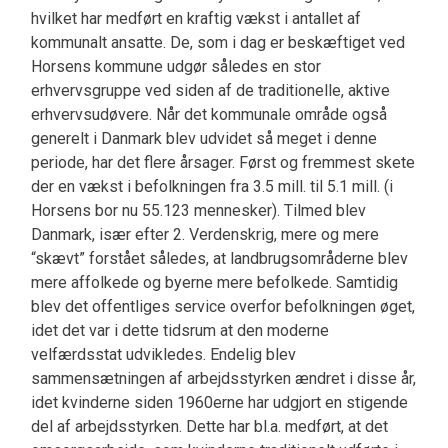
hvilket har medført en kraftig vækst i antallet af
kommunalt ansatte. De, som i dag er beskæftiget ved
Horsens kommune udgør således en stor
erhvervsgruppe ved siden af de traditionelle, aktive
erhvervsudøvere. Når det kommunale område også
generelt i Danmark blev udvidet så meget i denne
periode, har det flere årsager. Først og fremmest skete
der en vækst i befolkningen fra 3.5 mill. til 5.1 mill. (i
Horsens bor nu 55.123 mennesker). Tilmed blev
Danmark, især efter 2. Verdenskrig, mere og mere
“skævt” forstået således, at landbrugsområderne blev
mere affolkede og byerne mere befolkede. Samtidig
blev det offentliges service overfor befolkningen øget,
idet det var i dette tidsrum at den moderne
velfærdsstat udvikledes. Endelig blev
sammensætningen af arbejdsstyrken ændret i disse år,
idet kvinderne siden 1960erne har udgjort en stigende
del af arbejdsstyrken. Dette har bl.a. medført, at det