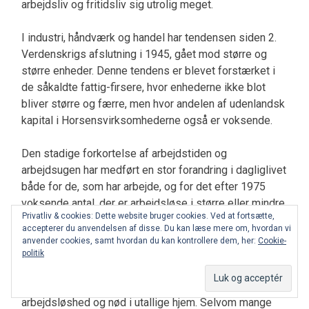
arbejdsliv og fritidsliv sig utrolig meget.
I industri, håndværk og handel har tendensen siden 2.
Verdenskrigs afslutning i 1945, gået mod større og
større enheder. Denne tendens er blevet forstærket i
de såkaldte fattig-firsere, hvor enhederne ikke blot
bliver større og færre, men hvor andelen af udenlandsk
kapital i Horsensvirksomhederne også er voksende.
Den stadige forkortelse af arbejdstiden og
arbejdsugen har medført en stor forandring i dagliglivet
både for de, som har arbejde, og for det efter 1975
voksende antal, der er arbejdsløse i større eller mindre
Privatliv & cookies: Dette website bruger cookies. Ved at fortsætte,
perioder.
accepterer du anvendelsen af disse. Du kan læse mere om, hvordan vi
anvender cookies, samt hvordan du kan kontrollere dem, her:
Cookie-
Fabrikker og forretninger
politik
1930ernes Horsens var præget af fabrikslukninger,
arbejdsløshed og nød i utallige hjem. Selvom mange