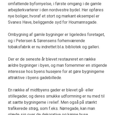
omfattende byfornyelse, i første omgang i de gamle
arbejderkvarterer i den nordvestre bydel. Her opføres
nye boliger, hvoraf et stort og markant eksempel er
Svanes Have, beliggende syd for Houmannsgade.
Ombygning af gamle bygninger er ligeledes foretaget,
og i Petersen & Sørensens forhenværende
tobaksfabrik er nu indrettet bl.a. bibliotek og galleri.
Der er de seneste år blevet restaureret en række
ældre bygninger i byen, og man fornemmer en stigende
interesse hos byens husejere for at gøre bygningerne
attraktive i byens gadebillede.
En række af midtbyens gader er blevet gå- eller
stillegader, og deres smukke udformning er nu med til
at sætte bygningerne i relief. Men også på stærkt
trafikerede strøg, som f.eks. Nørregade, kan man
glæde sig over de dekorative og kønne huse.