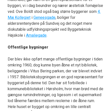
byggeri, vi i dag beundrer og nærer æstetisk fornøjelse
ved. Ove Boldt stod også bag større byggerier som
4.
Maj Kollegiet
i
Geneesgade
, boliger for
aldersrentenydere på Sundvej og det noget mere
diskutable udfyldningsprojekt ved Byggeteknisk
Højskole i
Amaliegade
.
Offentlige bygninger
Der blev ikke opført mange offentlige bygninger i tiden
omkring 1960; dog kunne byen åbne et nyt bibliotek,
beliggende i Vitus Bering parken, der var blevet indviet
i 1957. Biblioteksbygningen er en god repræsentant for
byggeriet på denne tid. Den har sit forbillede i
kommunebiblioteket i Hørsholm, hvor man brød med de
gængse rumindretninger, og ligesom i et supermarked
lod lånerne færdes mellem reolerne i de åbne rum.
Hele huset er bygget op omkring en lille centralt