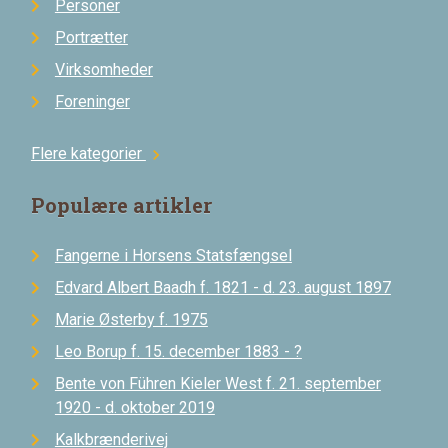
Personer
Portrætter
Virksomheder
Foreninger
Flere kategorier
chevron_right
Populære artikler
Fangerne i Horsens Statsfængsel
Edvard Albert Baadh f. 1821 - d. 23. august 1897
Marie Østerby f. 1975
Leo Borup f. 15. december 1883 - ?
Bente von Führen Kieler West f. 21. september
1920 - d. oktober 2019
Kalkbrænderivej