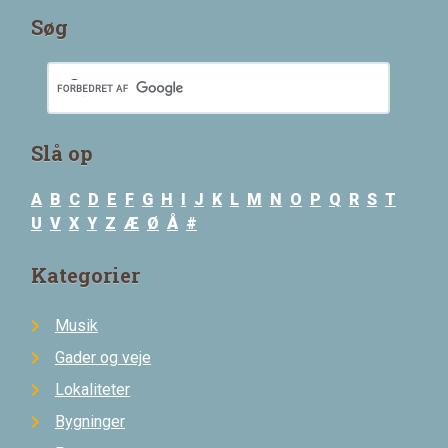
Søg
Slå op
A
B
C
D
E
F
G
H
I
J
K
L
M
N
O
P
Q
R
S
T
U
V
X
Y
Z
Æ
Ø
Å
#
Kategorier
Musik
Gader og veje
Lokaliteter
Bygninger