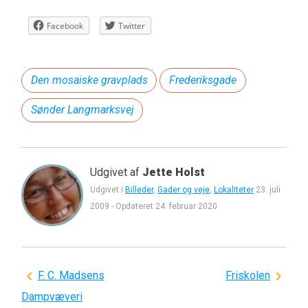
Facebook
Twitter
Den mosaiske gravplads
Frederiksgade
Sønder Langmarksvej
Udgivet af
Jette Holst
Udgivet i
Billeder
,
Gader og veje
,
Lokaliteter
23. juli
2009
-
Opdateret
24. februar 2020
Indlægsnavigation
F. C. Madsens
Friskolen
Dampvæveri