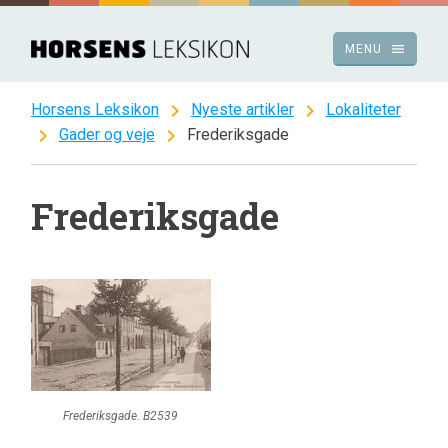
Spring
til
menu
MENU
indhold
chevron_right
chevron_right
Horsens Leksikon
Nyeste artikler
Lokaliteter
chevron_right
chevron_right
Gader og veje
Frederiksgade
Frederiksgade
Frederiksgade. B2539