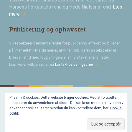
Horsens Folkeblads fond og Hede Nielsens fond.
Læs
chevron_right
mere
Publicering og ophavsret
Vi respekterer gældende regler for publicering af tekst og billeder
på Internettet. Hvis du mener, at vi har publiceret en tekst eller et
billede i strid med lovgivningen, eller hvis tekst eller billeder
chevron_right
krænker enkeltpersoner,
så kontakt os venligst her
Privatliv & cookies: Dette website bruger cookies. Ved at fortsætte,
Bygget med
accepterer du anvendelsen af disse. Du kan læse mere om, hvordan vi
WordPress
og
anvender cookies, samt hvordan du kan kontrollere dem, her:
Cookie-
favorite
af
politik
Bechster