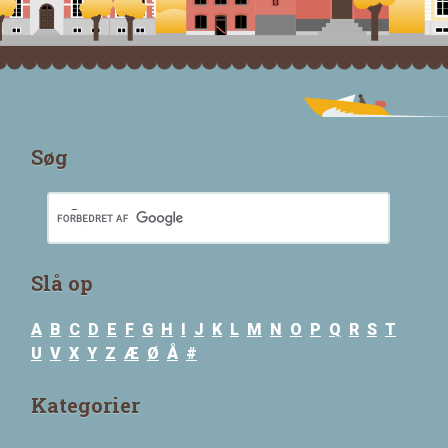
Søg
Slå op
A
B
C
D
E
F
G
H
I
J
K
L
M
N
O
P
Q
R
S
T
U
V
X
Y
Z
Æ
Ø
Å
#
Kategorier