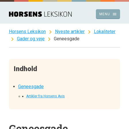
Spring
til
menu
MENU
indhold
chevron_right
chevron_right
Horsens Leksikon
Nyeste artikler
Lokaliteter
chevron_right
chevron_right
Gader og veje
Geneesgade
Indhold
Geneesgade
Artikler fra Horsens Avis
Geneesgade