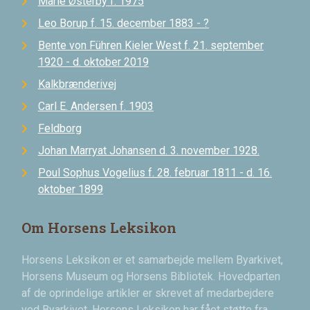
Marie Østerby f. 1975
Leo Borup f. 15. december 1883 - ?
Bente von Führen Kieler West f. 21. september
1920 - d. oktober 2019
Kalkbrænderivej
Carl E. Andersen f. 1903
Feldborg
Johan Marryat Johansen d. 3. november 1928.
Poul Sophus Vogelius f. 28. februar 1811 - d. 16.
oktober 1899
Om Horsens Leksikon
Horsens Leksikon er et samarbejde mellem Byarkivet,
Horsens Museum og Horsens Bibliotek. Hovedparten
af de oprindelige artikler er skrevet af medarbejdere
ved Byarkivet. Horsens Leksikon har fået støtte fra