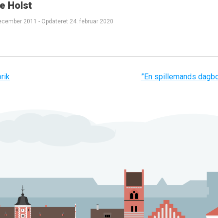
e Holst
december 2011
-
Opdateret
24. februar 2020
rik
”En spillemands dagb