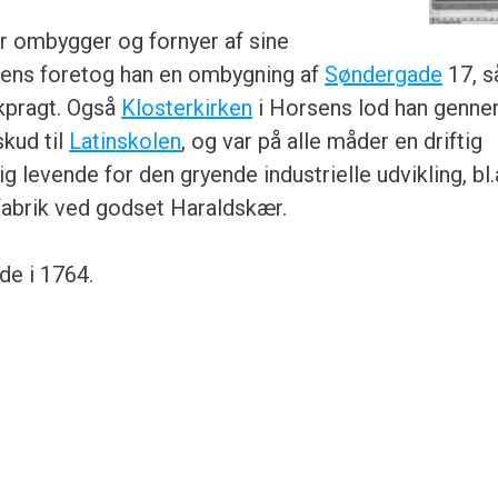
r ombygger og fornyer af sine
sens foretog han en ombygning af
Søndergade
17, s
kpragt. Også
Klosterkirken
i Horsens lod han genn
skud til
Latinskolen
, og var på alle måder en driftig
 levende for den gryende industrielle udvikling, bl.
abrik ved godset Haraldskær.
de i 1764.