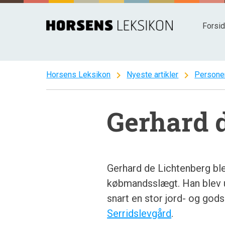
Spring
til
Forsi
indhold
chevron_right
chevron_right
Horsens Leksikon
Nyeste artikler
Persone
Gerhard 
Gerhard de Lichtenberg ble
købmandsslægt. Han blev 
snart en stor jord- og gods
Serridslevgård
.