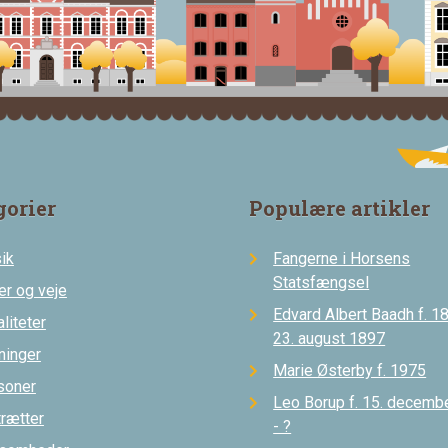
gorier
Populære artikler
ik
Fangerne i Horsens
Statsfængsel
er og veje
Edvard Albert Baadh f. 18
liteter
23. august 1897
ninger
Marie Østerby f. 1975
soner
Leo Borup f. 15. decemb
trætter
- ?