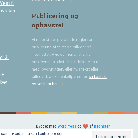
chevron_right
West f.
 oktober
Publicering og
ophavsret
Vi respekterer gældende regler for
publicering af tekst og billeder på
Internettet. Hvis du mener, at vi har
. 3.
publiceret en tekst eller et billede i strid
med lovgivningen, eller hvis tekst eller
28.
billeder krænker enkeltpersoner,
så kontakt
ober
chevron_right
os venligst her
favorite
Bygget med
WordPress
og
af
Bechster
, samt hvordan du kan kontrollere dem,