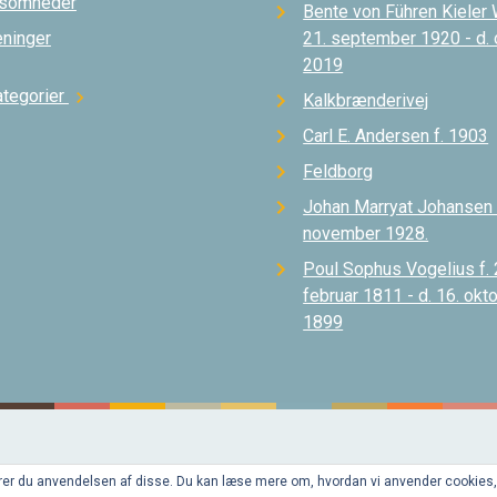
ksomheder
Bente von Führen Kieler 
eninger
21. september 1920 - d.
2019
ategorier
chevron_right
Kalkbrænderivej
Carl E. Andersen f. 1903
Feldborg
Johan Marryat Johansen d
november 1928.
Poul Sophus Vogelius f. 
februar 1811 - d. 16. okt
1899
pterer du anvendelsen af disse. Du kan læse mere om, hvordan vi anvender cookies