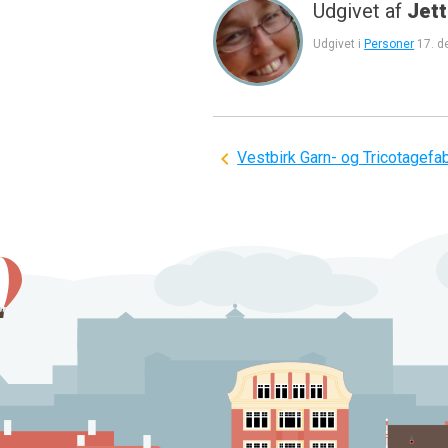
Udgivet af
Jett
Udgivet i
Personer
17. 
Indlægsnavigation
Vestbirk Garn- og Tricotagefab