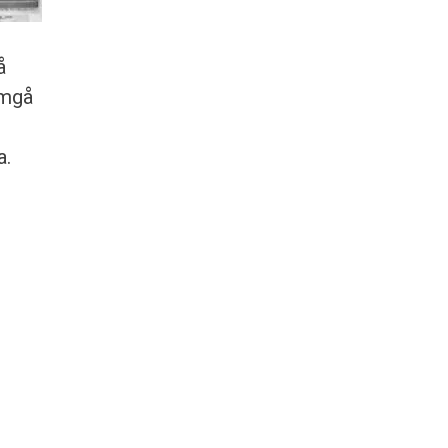
å
emgå
a.