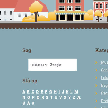
Søg
Kate
Mus
Gad
Loka
Slå op
Byg
A
B
C
D
E
F
G
H
I
J
K
L
M
Per
N
O
P
Q
R
S
T
U
V
X
Y
Z
Æ
Por
Ø
Å
#