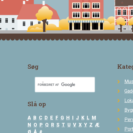
Søg
Kate
Mus
Gad
Loka
Slå op
Byg
A
B
C
D
E
F
G
H
I
J
K
L
M
Per
N
O
P
Q
R
S
T
U
V
X
Y
Z
Æ
Por
Ø
Å
#