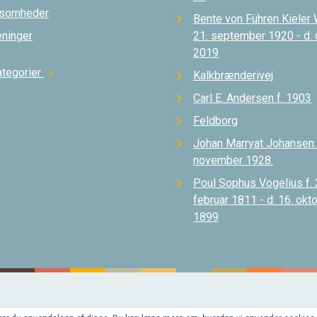
ksomheder
Bente von Führen Kieler 
eninger
21. september 1920 - d.
2019
ategorier
chevron_right
Kalkbrænderivej
Carl E. Andersen f. 1903
Feldborg
Johan Marryat Johansen d
november 1928.
Poul Sophus Vogelius f. 
februar 1811 - d. 16. okt
1899