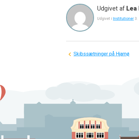
Udgivet af
Lea
Udgivet i
Institutioner
3.
Indlægsnavigation
Skibssætninger på Hjarnø