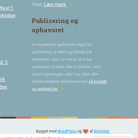
chevron_right
fond.
Læs mere
West f.
 oktober
Publicering og
ophavsret
Vi respekterer gældende regler for
publicering af tekst og billeder på
Internettet. Hvis du mener, at vi har
. 3.
publiceret en tekst eller et billede i strid
med lovgivningen, eller hvis tekst eller
28.
billeder krænker enkeltpersoner,
så kontakt
ober
chevron_right
os venligst her
favorite
Bygget med
WordPress
og
af
Bechster