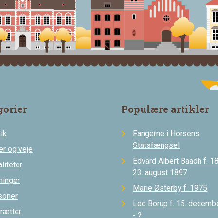
gorier
Populære artikler
ik
Fangerne i Horsens
Statsfængsel
er og veje
Edvard Albert Baadh f. 18
liteter
23. august 1897
ninger
Marie Østerby f. 1975
soner
Leo Borup f. 15. decemb
trætter
- ?