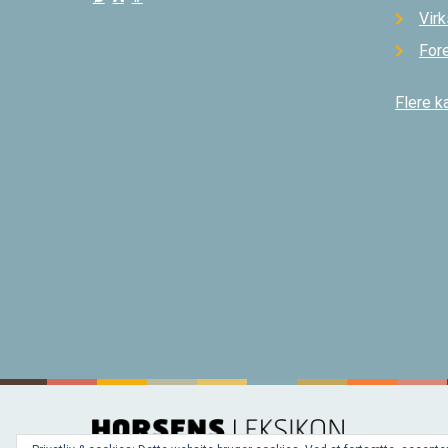
Vir
For
Flere k