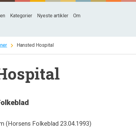
den
Kategorier
Nyeste artikler
Om
chevron_right
oner
Hansted Hospital
Hospital
Folkeblad
em (Horsens Folkeblad 23.04.1993)