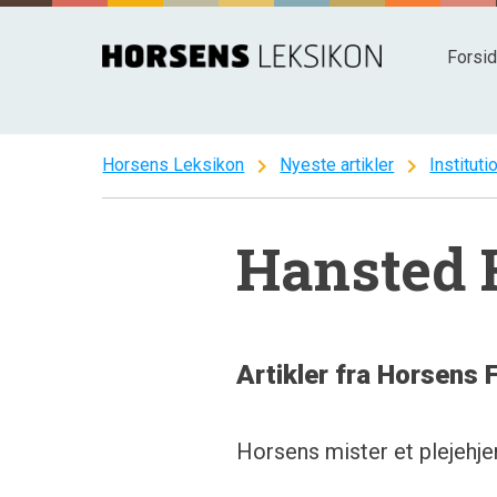
Spring
til
Forsi
indhold
chevron_right
chevron_right
Horsens Leksikon
Nyeste artikler
Instituti
Hansted 
Artikler fra Horsens 
Horsens mister et plejehj