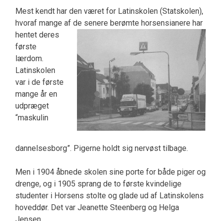
Mest kendt har den været for Latinskolen (Statskolen),
hvoraf mange af de senere berømte horsensianere
har
hentet deres
første
lærdom.
Latinskolen
var i de første
mange år en
udpræget
“maskulin
dannelsesborg”. Pigerne holdt sig nervøst tilbage.
Men i 1904 åbnede skolen sine porte for både piger og
drenge, og i 1905 sprang de to første kvindelige
studenter i Horsens stolte og glade ud af Latinskolens
hoveddør. Det var Jeanette Steenberg og Helga
Jensen.