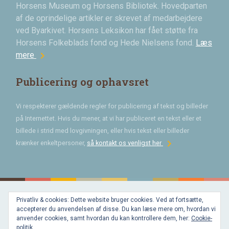
Horsens Museum og Horsens Bibliotek. Hovedparten
af de oprindelige artikler er skrevet af medarbejdere
ved Byarkivet. Horsens Leksikon har fået støtte fra
Horsens Folkeblads fond og Hede Nielsens fond.
Læs
chevron_right
mere
Publicering og ophavsret
Vi respekterer gældende regler for publicering af tekst og billeder
på Internettet. Hvis du mener, at vi har publiceret en tekst eller et
billede i strid med lovgivningen, eller hvis tekst eller billeder
chevron_right
krænker enkeltpersoner,
så kontakt os venligst her
Privatliv & cookies: Dette website bruger cookies. Ved at fortsætte,
Bygget med
accepterer du anvendelsen af disse. Du kan læse mere om, hvordan vi
WordPress
og
anvender cookies, samt hvordan du kan kontrollere dem, her:
Cookie-
favorite
af
politik