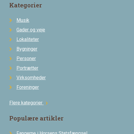
Kategorier
Musik
Gader og veje
Lokaliteter
Bygninger
Personer
Portrætter
Virksomheder
Foreninger
Flere kategorier
chevron_right
Populære artikler
Fangerne i Horsens Statsfængsel