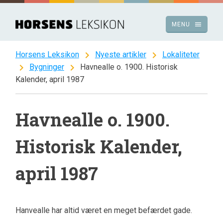
Spring
til
menu
MENU
indhold
chevron_right
chevron_right
Horsens Leksikon
Nyeste artikler
Lokaliteter
chevron_right
chevron_right
Bygninger
Havnealle o. 1900. Historisk
Kalender, april 1987
Havnealle o. 1900.
Historisk Kalender,
april 1987
Hanvealle har altid været en meget befærdet gade.