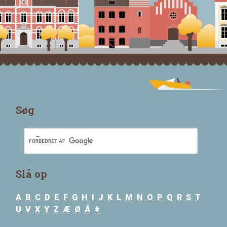
Søg
Slå op
A
B
C
D
E
F
G
H
I
J
K
L
M
N
O
P
Q
R
S
T
U
V
X
Y
Z
Æ
Ø
Å
#