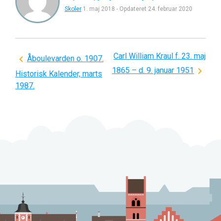
Skoler
1. maj 2018
-
Opdateret
24. februar 2020
Carl William Kraul f. 23. maj
Indlægsnavigation
Åboulevarden o. 1907.
1865 – d. 9. januar 1951
Historisk Kalender, marts
1987.