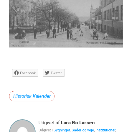
Facebook
Twitter
Historisk Kalender
Udgivet af
Lars Bo Larsen
Udgivet i
Bygninger
,
Gader og veje
,
Institutioner
,