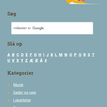
Søg
Slå op
A
B
C
D
E
F
G
H
I
J
K
L
M
N
O
P
Q
R
S
T
U
V
X
Y
Z
Æ
Ø
Å
#
Kategorier
Musik
Gader og veje
Lokaliteter