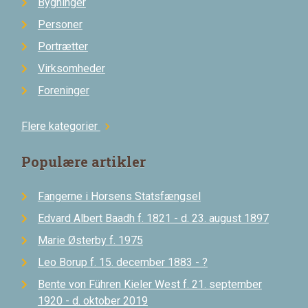
Bygninger
Personer
Portrætter
Virksomheder
Foreninger
Flere kategorier
chevron_right
Populære artikler
Fangerne i Horsens Statsfængsel
Edvard Albert Baadh f. 1821 - d. 23. august 1897
Marie Østerby f. 1975
Leo Borup f. 15. december 1883 - ?
Bente von Führen Kieler West f. 21. september
1920 - d. oktober 2019