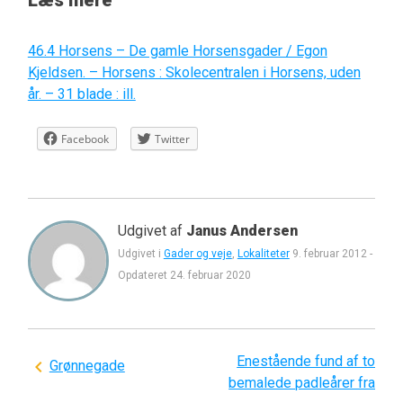
46.4 Horsens – De gamle Horsensgader / Egon
Kjeldsen. – Horsens : Skolecentralen i Horsens, uden
år. – 31 blade : ill.
Facebook
Twitter
Udgivet af
Janus Andersen
Udgivet i
Gader og veje
,
Lokaliteter
9. februar 2012
-
Opdateret
24. februar 2020
Enestående fund af to
Indlægsnavigation
Grønnegade
bemalede padleårer fra