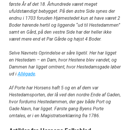
første År af det 18. Århundrede været meget
ufuldstændigt bebygget. På den østre Side synes der
endnu i 1703 foruden Hjørnestedet kun at have været 2
Boder hørende hertil og liggende “ud til Hestedammen”
samt en Gård, på den vestre Side har der heller ikke
været mere end et Par Gårde og højst 4 Boder.
Selve Navnets Oprindelse er såre ligetil. Her har ligget
en Hestedam – en Dam, hvor Hestene blev vandet, og
Dammen har ligget omtrent, hvor Hestedamsgade løber
ud i
Allégade
.
Af Porte har Horsens haft 5 og en af dem var
Hestedamsporten, der lå ved den nordre Ende af Gaden,
hvor fordums Hestedammen, der gav både Port og
Gade Navn, har ligget. Første gang Byens Porte
omtales, er i en Magistratserklæring fra 1786.