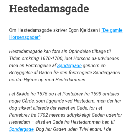
Hestedamsgade
Om Hestedamsgade skriver Egon Kjeldsen i
“De gamle
Horsensgader”
:
Hestedamsgade kan føre sin Oprindelse tilbage til
Tiden omkring 1670-1700, idet Horsens da udvidedes
med en Forlængelse af
Søndergade
gennem en
Bebyggelse af Gaden fra den forlængede Søndergades
nordre Hjørne op mod Hestedammen.
I et Skøde fra 1675 og i et Pantebrev fra 1699 omtales
nogle Gårde, som liggende ved Hestedam, men der har
dog sikkert allerede der været en Gade, for i et
Pantebrev fra 1702 nævnes udtrykkeligt Gaden udenfor
Hestedam – altså en Gade fra Hestedammen hen til
Søndergade
. Dog har Gaden uden Tvivl endnu i de