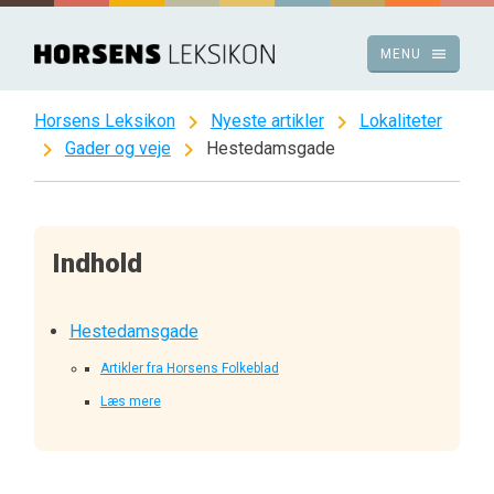
Spring
til
menu
MENU
indhold
chevron_right
chevron_right
Horsens Leksikon
Nyeste artikler
Lokaliteter
chevron_right
chevron_right
Gader og veje
Hestedamsgade
Indhold
Hestedamsgade
Artikler fra Horsens Folkeblad
Læs mere