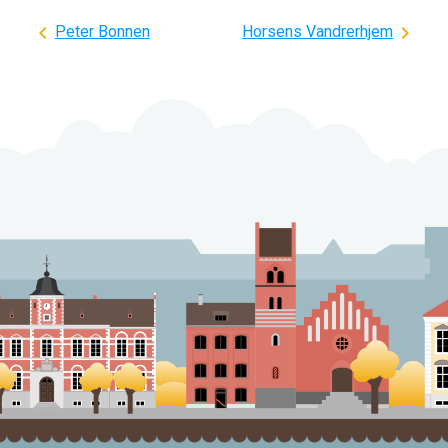
Indlægsnavigation
Peter Bonnen
Horsens Vandrerhjem