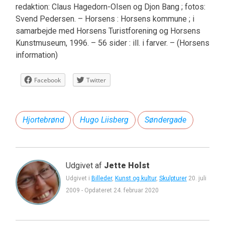
redaktion: Claus Hagedorn-Olsen og Djon Bang ; fotos:
Svend Pedersen. – Horsens : Horsens kommune ; i
samarbejde med Horsens Turistforening og Horsens
Kunstmuseum, 1996. – 56 sider : ill. i farver. – (Horsens
information)
Facebook
Twitter
Hjortebrønd
Hugo Liisberg
Søndergade
Udgivet af
Jette Holst
Udgivet i
Billeder
,
Kunst og kultur
,
Skulpturer
20. juli
2009
-
Opdateret
24. februar 2020