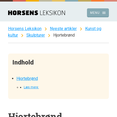
Spring
til
menu
MENU
indhold
chevron_right
chevron_right
Horsens Leksikon
Nyeste artikler
Kunst og
chevron_right
chevron_right
kultur
Skulpturer
Hjortebrønd
Indhold
Hjortebrønd
Læs mere:
Hjortebrønd