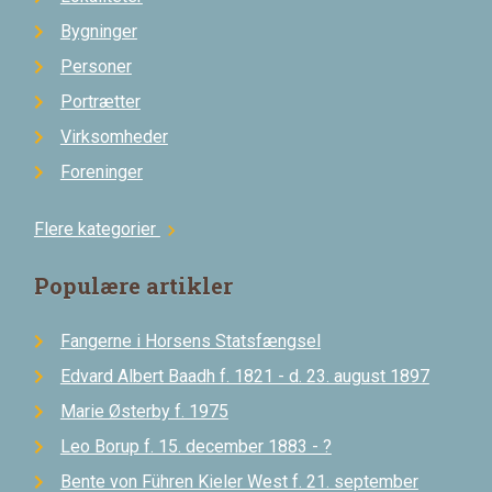
Bygninger
Personer
Portrætter
Virksomheder
Foreninger
Flere kategorier
chevron_right
Populære artikler
Fangerne i Horsens Statsfængsel
Edvard Albert Baadh f. 1821 - d. 23. august 1897
Marie Østerby f. 1975
Leo Borup f. 15. december 1883 - ?
Bente von Führen Kieler West f. 21. september