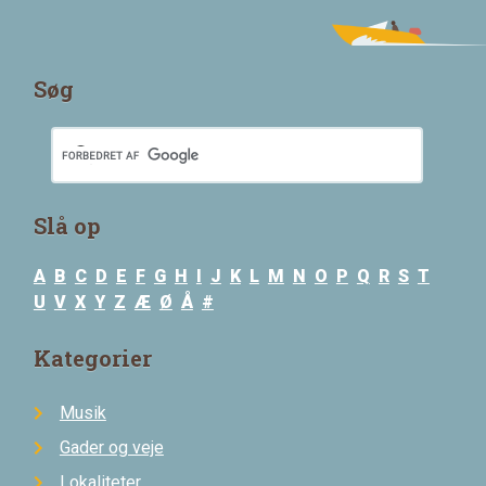
Søg
Slå op
A
B
C
D
E
F
G
H
I
J
K
L
M
N
O
P
Q
R
S
T
U
V
X
Y
Z
Æ
Ø
Å
#
Kategorier
Musik
Gader og veje
Lokaliteter