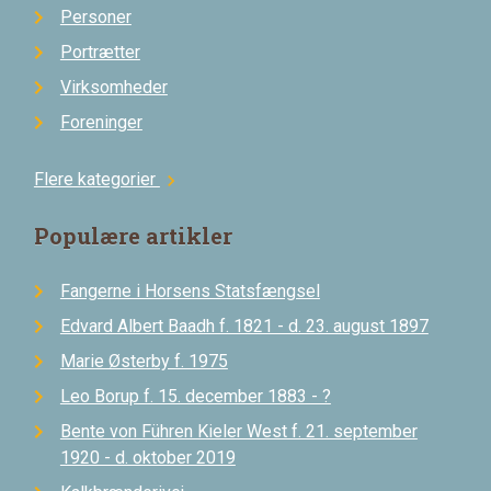
Personer
Portrætter
Virksomheder
Foreninger
Flere kategorier
chevron_right
Populære artikler
Fangerne i Horsens Statsfængsel
Edvard Albert Baadh f. 1821 - d. 23. august 1897
Marie Østerby f. 1975
Leo Borup f. 15. december 1883 - ?
Bente von Führen Kieler West f. 21. september
1920 - d. oktober 2019