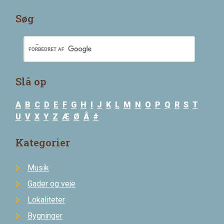
Søg
Slå op
A
B
C
D
E
F
G
H
I
J
K
L
M
N
O
P
Q
R
S
T
U
V
X
Y
Z
Æ
Ø
Å
#
Kategorier
Musik
Gader og veje
Lokaliteter
Bygninger