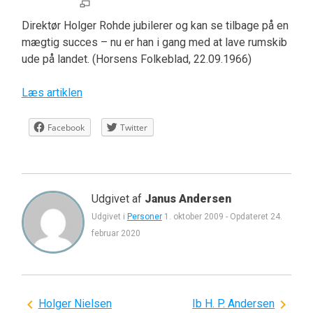
Direktør Holger Rohde jubilerer og kan se tilbage på en
mægtig succes – nu er han i gang med at lave rumskib
ude på landet. (Horsens Folkeblad, 22.09.1966)
Læs artiklen
Facebook
Twitter
Udgivet af
Janus Andersen
Udgivet i
Personer
1. oktober 2009
-
Opdateret
24.
februar 2020
Indlægsnavigation
Holger Nielsen
Ib H. P. Andersen