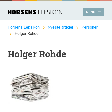
Spring
til
menu
MENU
indhold
chevron_right
chevron_right
Horsens Leksikon
Nyeste artikler
Personer
chevron_right
Holger Rohde
Holger Rohde