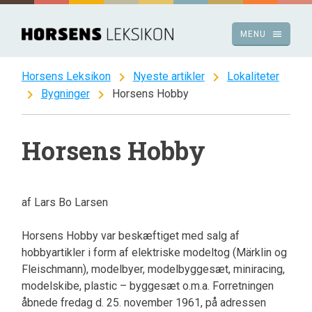
Spring
til
menu
MENU
indhold
chevron_right
chevron_right
Horsens Leksikon
Nyeste artikler
Lokaliteter
chevron_right
chevron_right
Bygninger
Horsens Hobby
Horsens Hobby
af Lars Bo Larsen
Horsens Hobby var beskæftiget med salg af
hobbyartikler i form af elektriske modeltog (Märklin og
Fleischmann), modelbyer, modelbyggesæt, miniracing,
modelskibe, plastic – byggesæt o.m.a. Forretningen
åbnede fredag d. 25. november 1961, på adressen