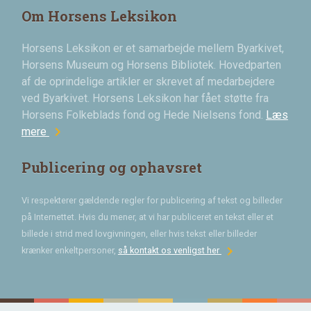
Om Horsens Leksikon
Horsens Leksikon er et samarbejde mellem Byarkivet,
Horsens Museum og Horsens Bibliotek. Hovedparten
af de oprindelige artikler er skrevet af medarbejdere
ved Byarkivet. Horsens Leksikon har fået støtte fra
Horsens Folkeblads fond og Hede Nielsens fond.
Læs
chevron_right
mere
Publicering og ophavsret
Vi respekterer gældende regler for publicering af tekst og billeder
på Internettet. Hvis du mener, at vi har publiceret en tekst eller et
billede i strid med lovgivningen, eller hvis tekst eller billeder
chevron_right
krænker enkeltpersoner,
så kontakt os venligst her