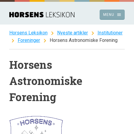
Spring
til
menu
MENU
indhold
chevron_right
chevron_right
Horsens Leksikon
Nyeste artikler
Institutioner
chevron_right
chevron_right
Foreninger
Horsens Astronomiske Forening
Horsens
Astronomiske
Forening