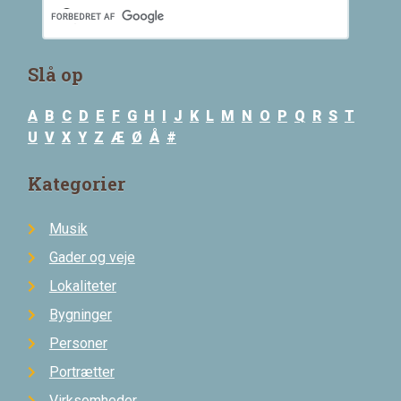
Slå op
A
B
C
D
E
F
G
H
I
J
K
L
M
N
O
P
Q
R
S
T
U
V
X
Y
Z
Æ
Ø
Å
#
Kategorier
Musik
Gader og veje
Lokaliteter
Bygninger
Personer
Portrætter
Virksomheder