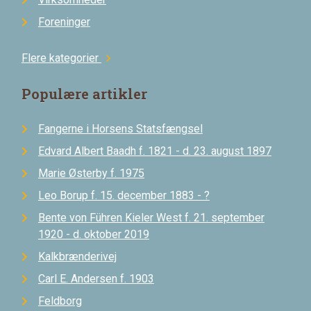
Foreninger
Flere kategorier
chevron_right
Populære artikler
Fangerne i Horsens Statsfængsel
Edvard Albert Baadh f. 1821 - d. 23. august 1897
Marie Østerby f. 1975
Leo Borup f. 15. december 1883 - ?
Bente von Führen Kieler West f. 21. september
1920 - d. oktober 2019
Kalkbrænderivej
Carl E. Andersen f. 1903
Feldborg