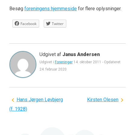
Besøg
foreningens hjemmeside
for flere oplysninger.
Facebook
Twitter
Udgivet af
Janus Andersen
Udgivet i
Foreninger
14. oktober 2011
-
Opdateret
24. februar 2020
Indlægsnavigation
Hans Jørgen Løvbjerg
Kirsten Olesen
(f. 1928)