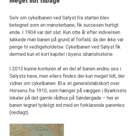
Meget lidt tilbage
Selv om cykelbanen ved Sølyst fra starten blev
betegnet som en mønsterbane, fik succesen hurtigt
ende. I 1904 var det slut. Kun otte år efter indvielsen
lukkede man banen på grund af forfald, da der ikke var
penge til vedligeholdelse. Cykelbanen ved Sølyst fik
dermed kun et kort kapitel i byens idrætshistorie.
I 2013 kunne konturen af en del af banen endnu ses i
Sølysts have, men ellers findes der kun meget lidt, der
vidner om cykelbanen. Bl.a. et generalstabskort over
Horsens fra 1910, som hænger på væggen i Byarkivets
lokaler på det gamle rådhus på Søndergade – her er
banen tegnet tydeligt ind med en forklarende parentes:
(nedlagt).