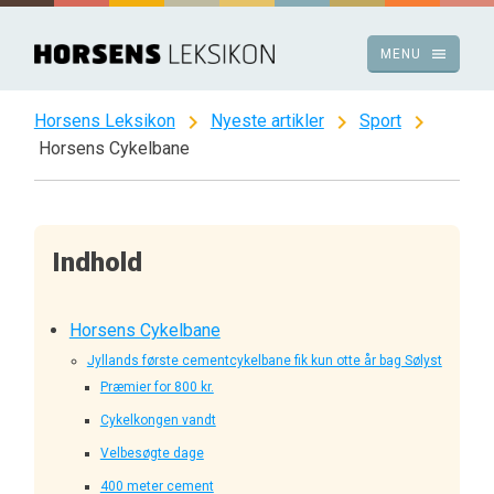
Spring
til
menu
MENU
indhold
chevron_right
chevron_right
chevron_right
Horsens Leksikon
Nyeste artikler
Sport
Horsens Cykelbane
Indhold
Horsens Cykelbane
Jyllands første cementcykelbane fik kun otte år bag Sølyst
Præmier for 800 kr.
Cykelkongen vandt
Velbesøgte dage
400 meter cement