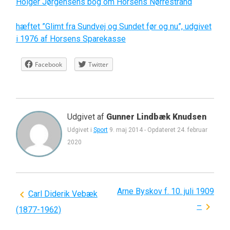
Holger Jørgensens bog om Horsens Nørrestrand
hæftet ”Glimt fra Sundvej og Sundet før og nu”, udgivet
i 1976 af Horsens Sparekasse
Facebook
Twitter
Udgivet af
Gunner Lindbæk Knudsen
Udgivet i
Sport
9. maj 2014
-
Opdateret
24. februar
2020
Arne Byskov f. 10. juli 1909
Indlægsnavigation
Carl Diderik Vebæk
–
(1877-1962)