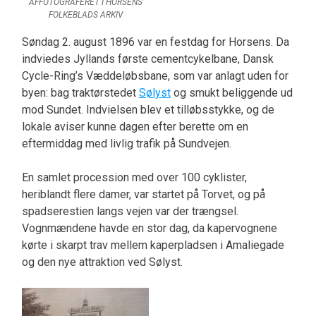
AFFOTOGRAFERET I HORSENS
FOLKEBLADS ARKIV
Søndag 2. august 1896 var en festdag for Horsens. Da
indviedes Jyllands første cementcykelbane, Dansk
Cycle-Ring’s Væddeløbsbane, som var anlagt uden for
byen: bag traktørstedet
Sølyst
og smukt beliggende ud
mod Sundet. Indvielsen blev et tilløbsstykke, og de
lokale aviser kunne dagen efter berette om en
eftermiddag med livlig trafik på Sundvejen.
En samlet procession med over 100 cyklister,
heriblandt flere damer, var startet på Torvet, og på
spadserestien langs vejen var der trængsel.
Vognmændene havde en stor dag, da kapervognene
kørte i skarpt trav mellem kaperpladsen i Amaliegade
og den nye attraktion ved Sølyst.