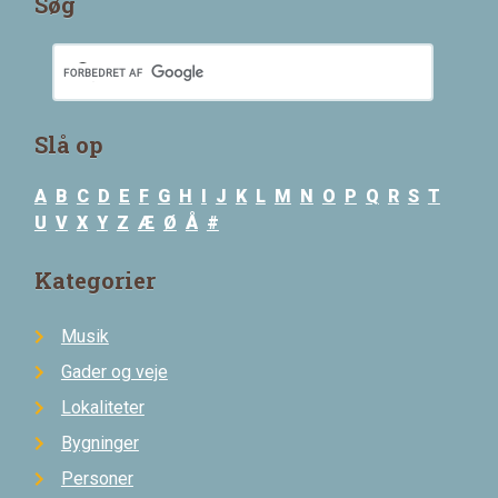
Søg
Slå op
A
B
C
D
E
F
G
H
I
J
K
L
M
N
O
P
Q
R
S
T
U
V
X
Y
Z
Æ
Ø
Å
#
Kategorier
Musik
Gader og veje
Lokaliteter
Bygninger
Personer