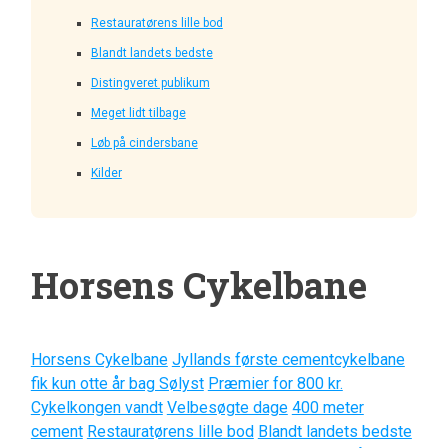
Restauratørens lille bod
Blandt landets bedste
Distingveret publikum
Meget lidt tilbage
Løb på cindersbane
Kilder
Horsens Cykelbane
Horsens Cykelbane
Jyllands første cementcykelbane
fik kun otte år bag Sølyst
Præmier for 800 kr.
Cykelkongen vandt
Velbesøgte dage
400 meter
cement
Restauratørens lille bod
Blandt landets bedste