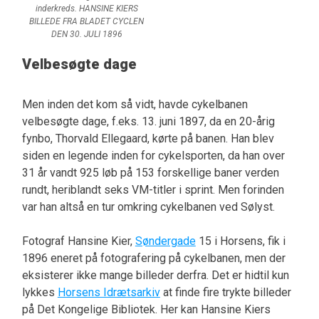
inderkreds. HANSINE KIERS
BILLEDE FRA BLADET CYCLEN
DEN 30. JULI 1896
Velbesøgte dage
Men inden det kom så vidt, havde cykelbanen
velbesøgte dage, f.eks. 13. juni 1897, da en 20-årig
fynbo, Thorvald Ellegaard, kørte på banen. Han blev
siden en legende inden for cykelsporten, da han over
31 år vandt 925 løb på 153 forskellige baner verden
rundt, heriblandt seks VM-titler i sprint. Men forinden
var han altså en tur omkring cykelbanen ved Sølyst.
Fotograf Hansine Kier,
Søndergade
15 i Horsens, fik i
1896 eneret på fotografering på cykelbanen, men der
eksisterer ikke mange billeder derfra. Det er hidtil kun
lykkes
Horsens Idrætsarkiv
at finde fire trykte billeder
på Det Kongelige Bibliotek. Her kan Hansine Kiers