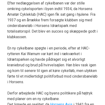
Efter nedlæggelsen af cykelbanen var der stille
omkring cykelsporten i byen indtil 1934, da Horsens
Amatør Cykleklub (HAC) igen fik sat gang i hjulene. Fra
1937 og en årrække frem forsøgte klubben sig med
cindersbaneløb i Horsens Idrætspark med
totalisatorspil. Det blev en succes og skæppede godt i
klubkassen.
En ny cykelbane spøgte i en periode, efter at HAC-
rytteren Kai Warnum var kørt ind i rækværket i
Idrætsparken og havde pådraget sig et alvorligt
kraniebrud og brud på hvirvelsøjlen. Han blev rask igen
og kom til senere til igen at køre cykelløb, men ulykken
førte til et midlertidigt politiforbud mod cindersbaneløb
i Horsens.
Derfor arbejdede HAC og byens politikere på højtryk
med planer om en ny cykelbane.
Det lignede en realitet, da
Horsens Avis
i 1941 fra en