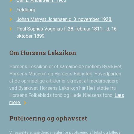
Carl E. Andersen f. 1903
Feldborg
Johan Marryat Johansen d. 3. november 1928.
Poul Sophus Vogelius f. 28. februar 1811 - d. 16.
oktober 1899
Om Horsens Leksikon
Horsens Leksikon er et samarbejde mellem Byarkivet,
Horsens Museum og Horsens Bibliotek. Hovedparten
af de oprindelige artikler er skrevet af medarbejdere
ved Byarkivet. Horsens Leksikon har fået støtte fra
Horsens Folkeblads fond og Hede Nielsens fond.
Læs
chevron_right
mere
Publicering og ophavsret
Vi respekterer gældende regler for publicering af tekst og billeder