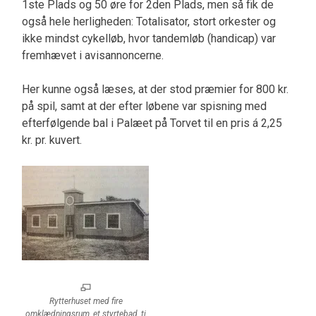
1ste Plads og 50 øre for 2den Plads, men så fik de
også hele herligheden: Totalisator, stort orkester og
ikke mindst cykelløb, hvor tandemløb (handicap) var
fremhævet i avisannoncerne.
Her kunne også læses, at der stod præmier for 800 kr.
på spil, samt at der efter løbene var spisning med
efterfølgende bal i Palæet på Torvet til en pris á 2,25
kr. pr. kuvert.
Rytterhuset med fire
omklædningsrum, et styrtebad, ti