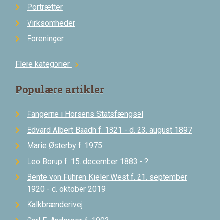
Portrætter
Virksomheder
Foreninger
Flere kategorier
chevron_right
Populære artikler
Fangerne i Horsens Statsfængsel
Edvard Albert Baadh f. 1821 - d. 23. august 1897
Marie Østerby f. 1975
Leo Borup f. 15. december 1883 - ?
Bente von Führen Kieler West f. 21. september
1920 - d. oktober 2019
Kalkbrænderivej