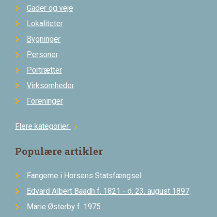
Gader og veje
Lokaliteter
Bygninger
Personer
Portrætter
Virksomheder
Foreninger
Flere kategorier
chevron_right
Populære artikler
Fangerne i Horsens Statsfængsel
Edvard Albert Baadh f. 1821 - d. 23. august 1897
Marie Østerby f. 1975