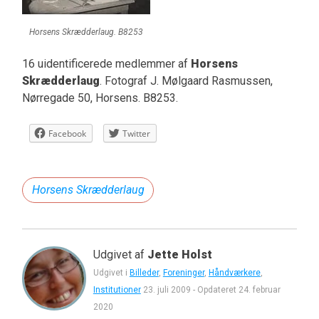
Horsens Skrædderlaug. B8253
16 uidentificerede medlemmer af
Horsens
Skrædderlaug
. Fotograf J. Mølgaard Rasmussen,
Nørregade 50, Horsens. B8253.
Facebook
Twitter
Horsens Skrædderlaug
Udgivet af
Jette Holst
Udgivet i
Billeder
,
Foreninger
,
Håndværkere
,
Institutioner
23. juli 2009
-
Opdateret
24. februar
2020