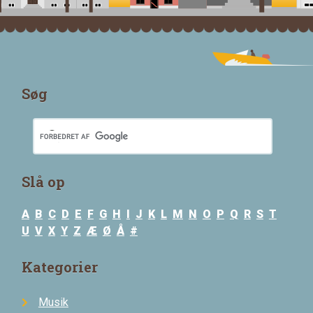
Søg
Slå op
A
B
C
D
E
F
G
H
I
J
K
L
M
N
O
P
Q
R
S
T
U
V
X
Y
Z
Æ
Ø
Å
#
Kategorier
Musik