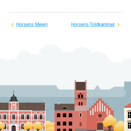
Indlægsnavigation
Horsens Mejeri
Horsens Toldkammer