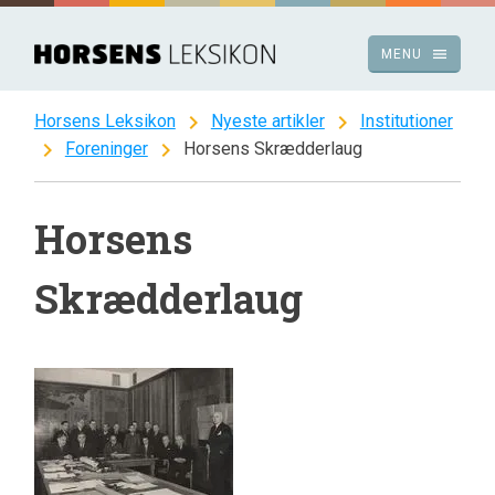
Spring
til
menu
MENU
indhold
chevron_right
chevron_right
Horsens Leksikon
Nyeste artikler
Institutioner
chevron_right
chevron_right
Foreninger
Horsens Skrædderlaug
Horsens
Skrædderlaug