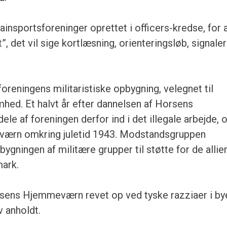
rainsportsforeninger oprettet i officers-kredse, for 
”, det vil sige kortlæsning, orienteringsløb, signaler
foreningens militaristiske opbygning, velegnet til
d. Et halvt år efter dannelsen af Horsens
ele af foreningen derfor ind i det illegale arbejde, 
ærn omkring juletid 1943. Modstandsgruppen
gningen af militære grupper til støtte for de allie
mark.
orsens Hjemmeværn revet op ved tyske razziaer i by
 anholdt.