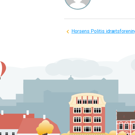
Indlægsnavigation
Horsens Politis idrætsforenin