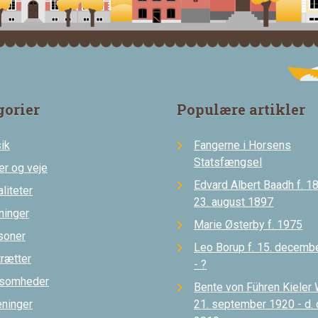
gorier
Populære artikler
ik
Fangerne i Horsens
Statsfængsel
er og veje
Edvard Albert Baadh f. 18
liteter
23. august 1897
ninger
Marie Østerby f. 1975
soner
Leo Borup f. 15. decemb
trætter
- ?
ksomheder
Bente von Führen Kieler 
eninger
21. september 1920 - d.