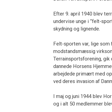
Efter 9. april 1940 blev ter
undervise unge i ”felt-sport
skydning og lignende.
Felt-sporten var, lige som 
modstandsmæssig virksomhe
Terrainsportsforening, gik d
dannede Horsens Hjemmev
arbejdede primært med opby
ved deres invasion af Dan
I maj og juni 1944 blev H
og i alt 50 medlemmer blev