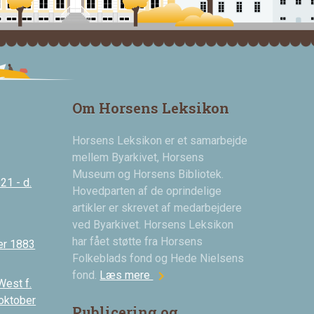
Om Horsens Leksikon
Horsens Leksikon er et samarbejde
mellem Byarkivet, Horsens
Museum og Horsens Bibliotek.
21 - d.
Hovedparten af de oprindelige
artikler er skrevet af medarbejdere
ved Byarkivet. Horsens Leksikon
har fået støtte fra Horsens
er 1883
Folkeblads fond og Hede Nielsens
chevron_right
fond.
Læs mere
West f.
 oktober
Publicering og