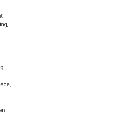
at
ing,
og
rede,
en