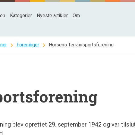
den
Kategorier
Nyeste artikler
Om
chevron_right
chevron_right
oner
Foreninger
Horsens Terrainsportsforening
portsforening
ing blev oprettet 29. september 1942 og var tilslu
d.