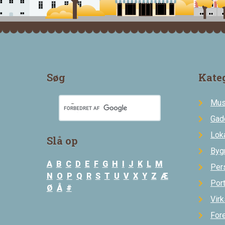
Søg
Kate
Mus
Gad
Loka
Slå op
Byg
A
B
C
D
E
F
G
H
I
J
K
L
M
Per
N
O
P
Q
R
S
T
U
V
X
Y
Z
Æ
Por
Ø
Å
#
Vir
For