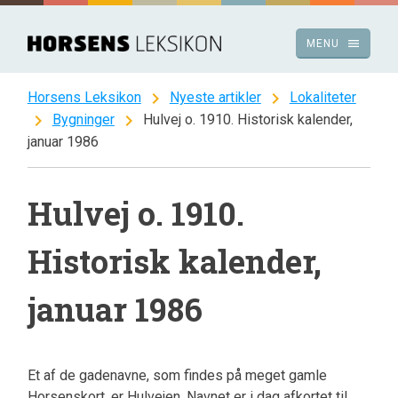
Spring
til
menu
MENU
indhold
chevron_right
chevron_right
Horsens Leksikon
Nyeste artikler
Lokaliteter
chevron_right
chevron_right
Bygninger
Hulvej o. 1910. Historisk kalender,
januar 1986
Hulvej o. 1910.
Historisk kalender,
januar 1986
Et af de gadenavne, som findes på meget gamle
Horsenskort, er Hulvejen. Navnet er i dag afkortet til