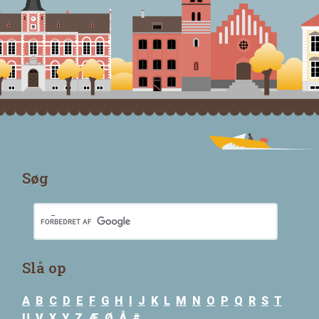
Søg
Slå op
A
B
C
D
E
F
G
H
I
J
K
L
M
N
O
P
Q
R
S
T
U
V
X
Y
Z
Æ
Ø
Å
#