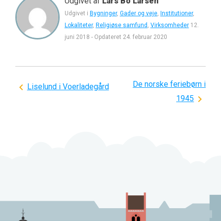
Udgivet af
Lars Bo Larsen
Udgivet i
Bygninger
,
Gader og veje
,
Institutioner
,
Lokaliteter
,
Religiøse samfund
,
Virksomheder
12.
juni 2018
-
Opdateret
24. februar 2020
De norske feriebørn i
Indlægsnavigation
Liselund i Voerladegård
1945