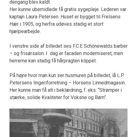
dengang blev kaldt.
Her kunne ubemidlede få gratis sygepleje. Lederen var
kaptajn Laura Petersen. Huset er bygget til Frelsens
Hær i 1905, og herfra udøves stadig et stort
hjælpearbejde.
I venstre side af billedet ses F.C.E Schönewalds barber
– og frisørsalon. I dag er facaden moderniseret, men
herrerne kan stadig få hårpragten klippet.
På højre hvor man kun ser husmuren på billedet, lå L.P.
Petersens lingeriforretning – Horsens Linnedmagasin.
Her kunne man få alt i beklædning, f. eks: “Strømper i
stærke, solide Kvaliteter for Voksne og Børn”.