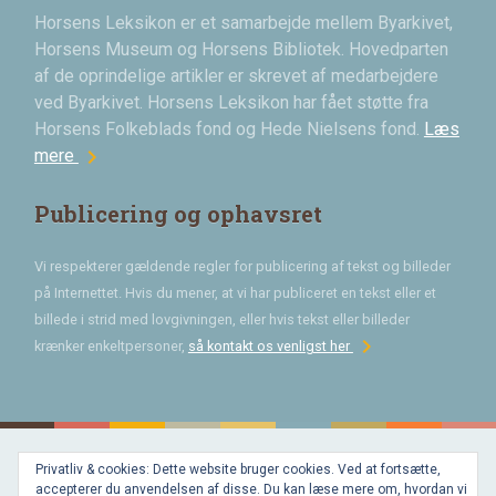
Horsens Leksikon er et samarbejde mellem Byarkivet,
Horsens Museum og Horsens Bibliotek. Hovedparten
af de oprindelige artikler er skrevet af medarbejdere
ved Byarkivet. Horsens Leksikon har fået støtte fra
Horsens Folkeblads fond og Hede Nielsens fond.
Læs
chevron_right
mere
Publicering og ophavsret
Vi respekterer gældende regler for publicering af tekst og billeder
på Internettet. Hvis du mener, at vi har publiceret en tekst eller et
billede i strid med lovgivningen, eller hvis tekst eller billeder
chevron_right
krænker enkeltpersoner,
så kontakt os venligst her
Privatliv & cookies: Dette website bruger cookies. Ved at fortsætte,
Bygget med
accepterer du anvendelsen af disse. Du kan læse mere om, hvordan vi
WordPress
og