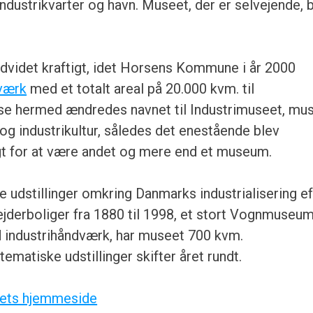
ndustrikvarter og havn. Museet, der er selvejende, 
videt kraftigt, idet Horsens Kommune i år 2000
værk
med et totalt areal på 20.000 kvm. til
else hermed ændredes navnet til Industrimuseet, mu
og industrikultur, således det enestående blev
t for at være andet og mere end et museum.
e udstillinger omkring Danmarks industrialisering ef
ejderboliger fra 1880 til 1998, et stort Vognmuseu
 industrihåndværk, har museet 700 kvm.
tematiske udstillinger skifter året rundt.
eets hjemmeside