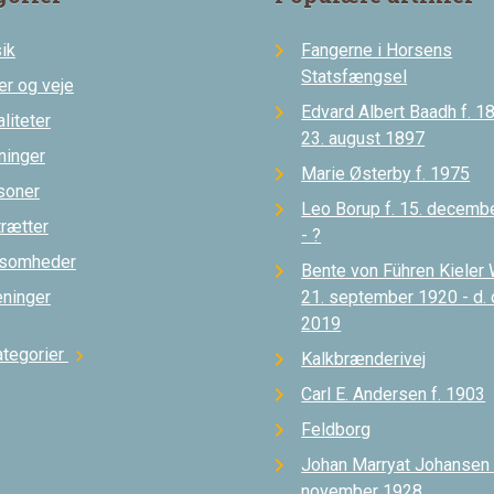
ik
Fangerne i Horsens
Statsfængsel
er og veje
Edvard Albert Baadh f. 18
liteter
23. august 1897
ninger
Marie Østerby f. 1975
soner
Leo Borup f. 15. decemb
trætter
- ?
ksomheder
Bente von Führen Kieler 
eninger
21. september 1920 - d.
2019
ategorier
chevron_right
Kalkbrænderivej
Carl E. Andersen f. 1903
Feldborg
Johan Marryat Johansen d
november 1928.