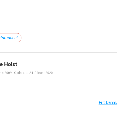
strimuseet
e Holst
rts 2009
-
Opdateret
24. februar 2020
Frit Danm