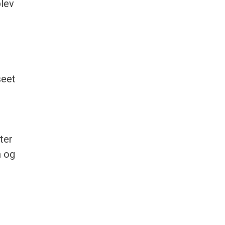
blev
seet
ter
m og