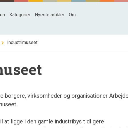
den
Kategorier
Nyeste artikler
Om
hevron_right
Industrimuseet
museet
e borgere, virksomheder og organisationer Arbejde
museet.
 at ligge i den gamle industribys tidligere