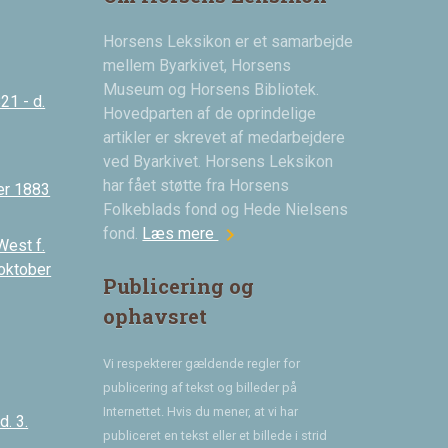
Horsens Leksikon er et samarbejde
mellem Byarkivet, Horsens
Museum og Horsens Bibliotek.
21 - d.
Hovedparten af de oprindelige
artikler er skrevet af medarbejdere
ved Byarkivet. Horsens Leksikon
har fået støtte fra Horsens
er 1883
Folkeblads fond og Hede Nielsens
chevron_right
fond.
Læs mere
West f.
 oktober
Publicering og
ophavsret
Vi respekterer gældende regler for
publicering af tekst og billeder på
Internettet. Hvis du mener, at vi har
. 3.
publiceret en tekst eller et billede i strid