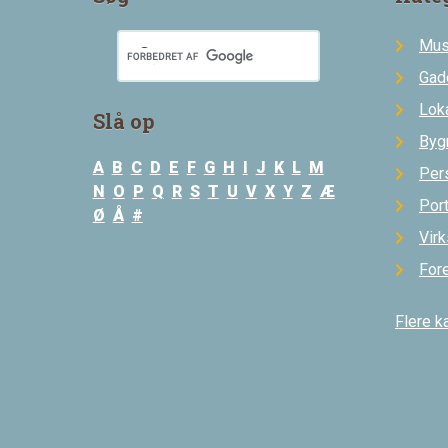
Mus
Gad
Loka
Slå op
Byg
A
B
C
D
E
F
G
H
I
J
K
L
M
Per
N
O
P
Q
R
S
T
U
V
X
Y
Z
Æ
Por
Ø
Å
#
Vir
For
Flere k