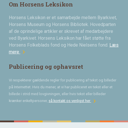
Om Horsens Leksikon
Horsens Leksikon er et samarbejde mellem Byarkivet,
Horsens Museum og Horsens Bibliotek. Hovedparten
af de oprindelige artikler er skrevet af medarbejdere
ved Byarkivet. Horsens Leksikon har fået støtte fra
Horsens Folkeblads fond og Hede Nielsens fond.
Læs
chevron_right
mere
Publicering og ophavsret
Vi respekterer gældende regler for publicering af tekst og billeder
på Internettet. Hvis du mener, at vi har publiceret en tekst eller et
billede i strid med lovgivningen, eller hvis tekst eller billeder
chevron_right
krænker enkeltpersoner,
så kontakt os venligst her