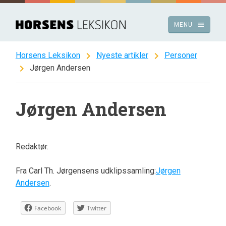
Spring
til
menu
MENU
indhold
chevron_right
chevron_right
Horsens Leksikon
Nyeste artikler
Personer
chevron_right
Jørgen Andersen
Jørgen Andersen
Redaktør.
Fra Carl Th. Jørgensens udklipssamling:
Jørgen
Andersen
.
Facebook
Twitter