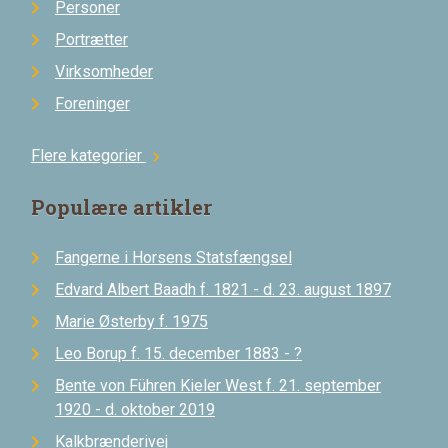
Personer
Portrætter
Virksomheder
Foreninger
Flere kategorier
chevron_right
Populære artikler
Fangerne i Horsens Statsfængsel
Edvard Albert Baadh f. 1821 - d. 23. august 1897
Marie Østerby f. 1975
Leo Borup f. 15. december 1883 - ?
Bente von Führen Kieler West f. 21. september
1920 - d. oktober 2019
Kalkbrænderivej