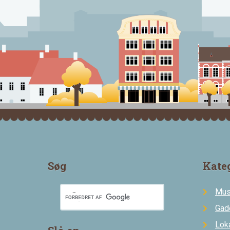
Søg
Kate
Mus
Gad
Loka