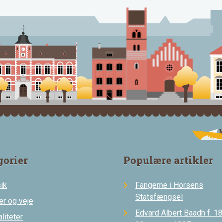
gorier
Populære artikler
ik
Fangerne i Horsens
Statsfængsel
er og veje
Edvard Albert Baadh f. 18
liteter