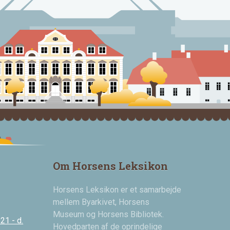
Om Horsens Leksikon
Horsens Leksikon er et samarbejde
mellem Byarkivet, Horsens
Museum og Horsens Bibliotek.
21 - d.
Hovedparten af de oprindelige