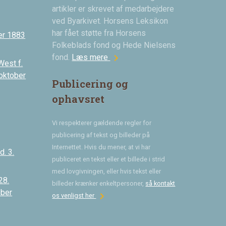
artikler er skrevet af medarbejdere
ved Byarkivet. Horsens Leksikon
har fået støtte fra Horsens
er 1883
Folkeblads fond og Hede Nielsens
chevron_right
fond.
Læs mere
West f.
 oktober
Publicering og
ophavsret
Vi respekterer gældende regler for
publicering af tekst og billeder på
Internettet. Hvis du mener, at vi har
. 3.
publiceret en tekst eller et billede i strid
med lovgivningen, eller hvis tekst eller
28.
billeder krænker enkeltpersoner,
så kontakt
ober
chevron_right
os venligst her