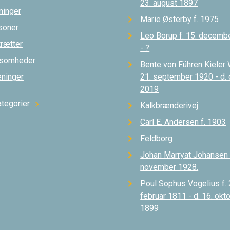
23. august 1897
ninger
Marie Østerby f. 1975
soner
Leo Borup f. 15. decemb
trætter
- ?
ksomheder
Bente von Führen Kieler 
eninger
21. september 1920 - d.
2019
ategorier
chevron_right
Kalkbrænderivej
Carl E. Andersen f. 1903
Feldborg
Johan Marryat Johansen d
november 1928.
Poul Sophus Vogelius f. 
februar 1811 - d. 16. okt
1899