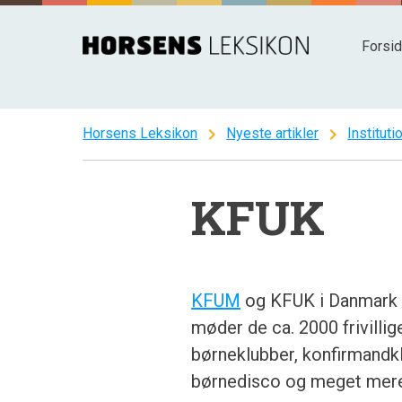
Spring
til
Forsi
indhold
chevron_right
chevron_right
Horsens Leksikon
Nyeste artikler
Instituti
KFUK
KFUM
og KFUK i Danmark e
møder de ca. 2000 frivillig
børneklubber, konfirmandklu
børnedisco og meget mere.