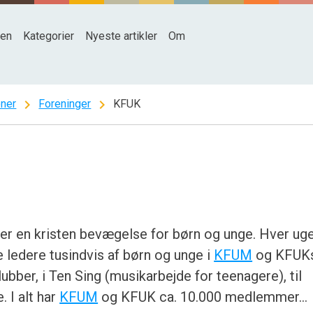
den
Kategorier
Nyeste artikler
Om
chevron_right
chevron_right
oner
Foreninger
KFUK
r en kristen bevægelse for børn og unge. Hver ug
e ledere tusindvis af børn og unge i
KFUM
og KFUK
bber, i Ten Sing (musikarbejde for teenagere), til
 I alt har
KFUM
og KFUK ca. 10.000 medlemmer…