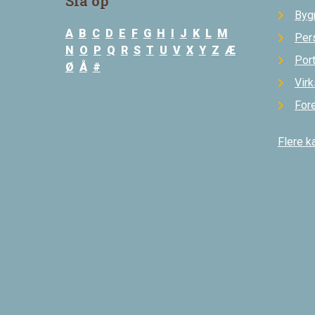
Slå op
Byg
A
B
C
D
E
F
G
H
I
J
K
L
M
Per
N
O
P
Q
R
S
T
U
V
X
Y
Z
Æ
Por
Ø
Å
#
Vir
For
Flere k