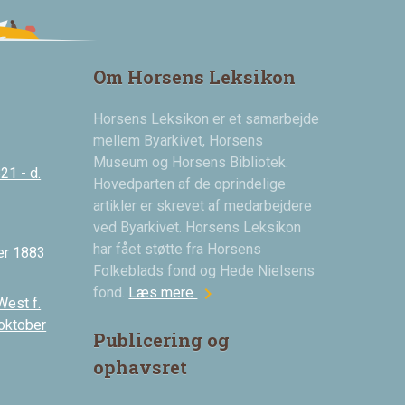
Om Horsens Leksikon
Horsens Leksikon er et samarbejde
mellem Byarkivet, Horsens
Museum og Horsens Bibliotek.
21 - d.
Hovedparten af de oprindelige
artikler er skrevet af medarbejdere
ved Byarkivet. Horsens Leksikon
har fået støtte fra Horsens
er 1883
Folkeblads fond og Hede Nielsens
chevron_right
fond.
Læs mere
West f.
 oktober
Publicering og
ophavsret