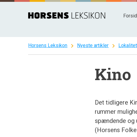
Spring
til
Forsi
indhold
chevron_right
chevron_right
Horsens Leksikon
Nyeste artikler
Lokalite
Kino
Det tidligere K
rummer mulighed
spændende og ut
(Horsens Folke