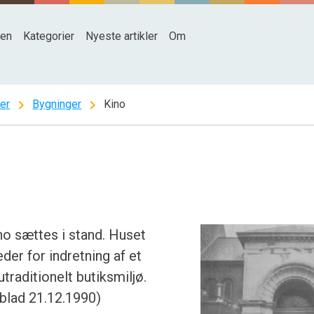
den
Kategorier
Nyeste artikler
Om
chevron_right
chevron_right
ter
Bygninger
Kino
ino sættes i stand. Huset
er for indretning af et
raditionelt butiksmiljø.
blad 21.12.1990)