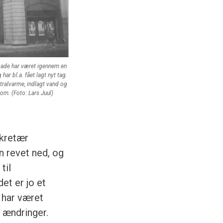
rgade har været igennem en
ar bl.a. fået lagt nyt tag.
ntralvarme, indlagt vand og
t om. (Foto: Lars Juul)
ekretær
n revet ned, og
til
et er jo et
 har været
e ændringer.