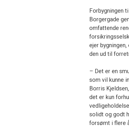
Forbygningen til
Borgergade gen
omfattende reno
forsikringssels
ejer bygningen, 
den ud til forre
– Det er en smu
som vil kunne i
Borris Kjeldsen
det er kun forhu
vedligeholdelse
solidt og godt 
forsømt i flere