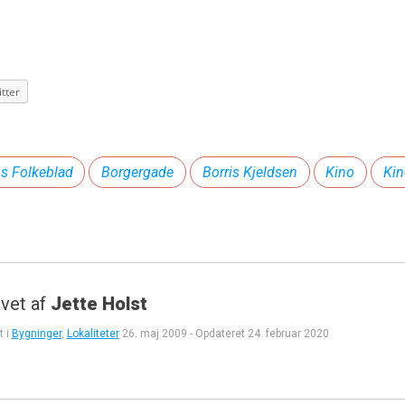
tter
ns Folkeblad
Borgergade
Borris Kjeldsen
Kino
Kin
vet af
Jette Holst
t i
Bygninger
,
Lokaliteter
26. maj 2009
-
Opdateret
24. februar 2020