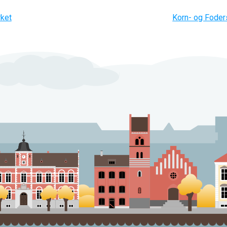
gation
ket
Korn- og Foder