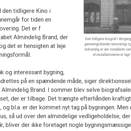
 den tidligere Kino i
nemgår for tiden en
vering. Det er f
kabet Almindelig Brand, der
Den tidligere biograf i Borge
gennemgribende renovering og h
og det er hensigten at leje
Indvendig er der installeret ce
tningsformål.
el-installationerne er lag
k og interessant bygning,
ndrettes på en spændende måde, siger direktionss
, Almindelig Brand. I sommer blev selve biografsale
set, der er tilbage. Det trængte efterhånden kraftigt 
, og bl.a. er der kommet nyt tag på bygningen. Men d
hus, så ud over den almindelige vedligeholdelse, der
 år, bliver der ikke foretaget nogle bygningsmæssig