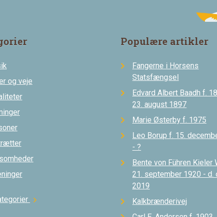
gorier
Populære artikler
ik
Fangerne i Horsens
Statsfængsel
er og veje
Edvard Albert Baadh f. 18
liteter
23. august 1897
ninger
Marie Østerby f. 1975
soner
Leo Borup f. 15. decemb
trætter
- ?
ksomheder
Bente von Führen Kieler 
eninger
21. september 1920 - d.
2019
ategorier
chevron_right
Kalkbrænderivej
Carl E. Andersen f. 1903