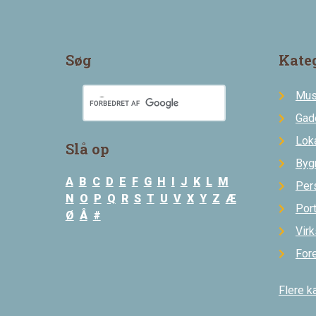
Søg
Kate
Mus
Gad
Loka
Slå op
Byg
A
B
C
D
E
F
G
H
I
J
K
L
M
Per
N
O
P
Q
R
S
T
U
V
X
Y
Z
Æ
Por
Ø
Å
#
Vir
For
Flere k