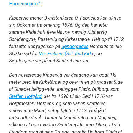
Horsensgader”
:
Kippervig mener Byhistorikeren O. Fabricius kan skrive
sin Opkomst fra omkring 1576. Og den har efter
samme Kilde haft flere Navne, nemlig Kibbervig,
Schidengyde, Pustervig og Kirkestræde. Helt op til 1712
fortsatte Bebyggelsen på
Søndergades
Nordside et lille
Stykke syd for
Vor Frelsers (Sct. Ibs) Kirke
, og
Søndergade var på det Sted ret snæver.
Den nuværende Kippervig var dengang kun godt 1½
meter bred fra Kirketårnet og over til en på modsat Side
af Strædet beliggende ubebygget Plads, Driiborg, som
Steffen Hofgård
, der fra 1698 til sin Død i 1716 var
Borgmester i Horsens, og som var en særdeles
velhavende Mand, netop købte i 1712. Hofgård
indsendte det År Tilbud til Magistraten om Magelæg,
således at han overtog Schidengyde som Tillæg til sin
Ejendom mod af sine Grunde, navnlig Driiborg Plads at