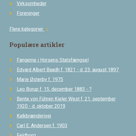
Virksomheder
Foreninger
Flere kategorier
chevron_right
Populære artikler
Fangerne i Horsens Statsfængsel
Edvard Albert Baadh f. 1821 - d. 23. august 1897
Marie Østerby f. 1975
Leo Borup f. 15. december 1883 - ?
Bente von Führen Kieler West f. 21. september
1920 - d. oktober 2019
Kalkbrænderivej
Carl E. Andersen f. 1903
Feldborg