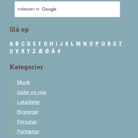
Slå op
A
B
C
D
E
F
G
H
I
J
K
L
M
N
O
P
Q
R
S
T
U
V
X
Y
Z
Æ
Ø
Å
#
Kategorier
Musik
Gader og veje
Lokaliteter
Bygninger
Personer
Portrætter