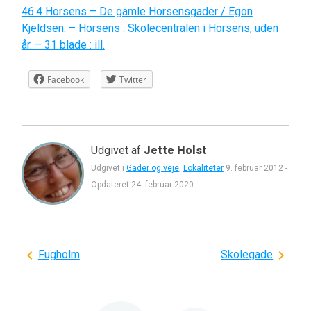
46.4 Horsens – De gamle Horsensgader / Egon
Kjeldsen. – Horsens : Skolecentralen i Horsens, uden
år. – 31 blade : ill.
Facebook
Twitter
Udgivet af
Jette Holst
Udgivet i
Gader og veje
,
Lokaliteter
9. februar 2012
-
Opdateret
24. februar 2020
Indlægsnavigation
Fugholm
Skolegade