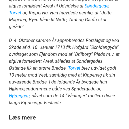
afgive fornødent Areal til Udvidelse af
Søndergade
,
Torvet
og Kippervig. Han hævdede nemlig, at “dette
Magelæg Byen både til Nøtte, Zirat og Gaufn skal
geråde”.
D. 4. Oktober samme År approberedes Forslaget og ved
Skøde af d. 10. Januar 1713 fik Hofgård “Schidengyde”
ovrdraget som Ejendom mod af “Driiborg” Plads m.v. at
afgive fornødent Areal, således at Søndergades
Østende fik en større Bredde.
Torvet
blev udvidet godt
10 meter mod Vest, samtidig med at Kippervig fik sin
nuværende Bredde. I de følgende År byggede han
Hjørneejendommene både ved Søndergade og
Nørregade
, såvel som de 14 “Våninger” mellem disse
langs Kippervigs Vestside.
Læs mere