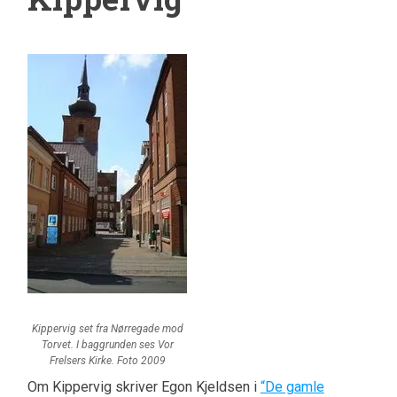
Kippervig set fra Nørregade mod
Torvet. I baggrunden ses Vor
Frelsers Kirke. Foto 2009
Om Kippervig skriver Egon Kjeldsen i
“De gamle