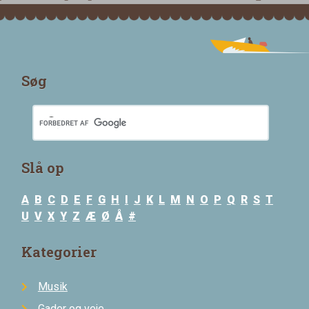
Søg
Slå op
A
B
C
D
E
F
G
H
I
J
K
L
M
N
O
P
Q
R
S
T
U
V
X
Y
Z
Æ
Ø
Å
#
Kategorier
Musik
Gader og veje