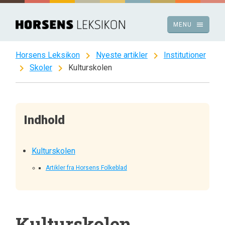
Spring
til
menu
MENU
indhold
chevron_right
chevron_right
Horsens Leksikon
Nyeste artikler
Institutioner
chevron_right
chevron_right
Skoler
Kulturskolen
Indhold
Kulturskolen
Artikler fra Horsens Folkeblad
Kulturskolen