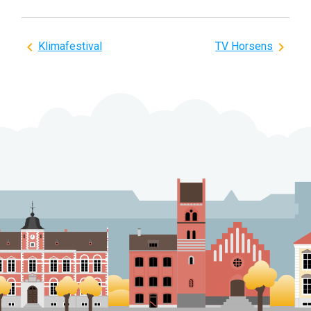
Indlægsnavigation
Klimafestival
TV Horsens