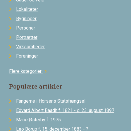
Lokaliteter
Bygninger
Personer
Portrætter
Virksomheder
Foreninger
Flere kategorier
chevron_right
Populære artikler
Fangerne i Horsens Statsfængsel
Edvard Albert Baadh f. 1821 - d. 23. august 1897
Marie Østerby f. 1975
Leo Borup f. 15. december 1883 - ?