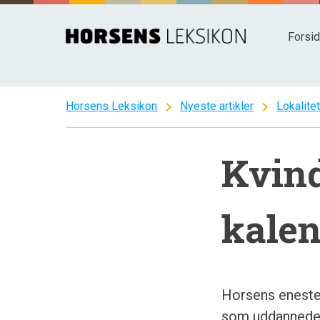
Spring
til
Forsi
indhold
chevron_right
chevron_right
Horsens Leksikon
Nyeste artikler
Lokalite
Kvind
kalen
Horsens eneste 
som uddanned