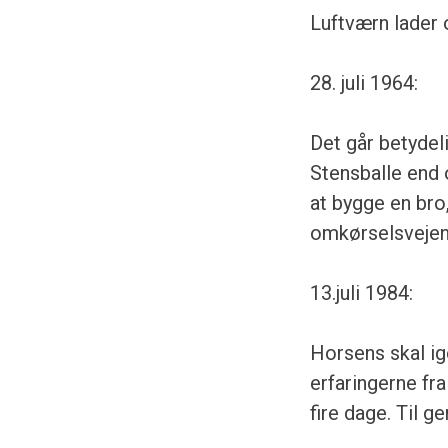
Luftværn lader o
28. juli 1964:
Det går betyde
Stensballe end 
at bygge en bro,
omkørselsvejen
13.juli 1984:
Horsens skal ig
erfaringerne fr
fire dage. Til g