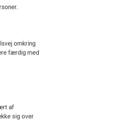
rsoner.
lsvej omkring
være færdig med
ært af
ække sig over