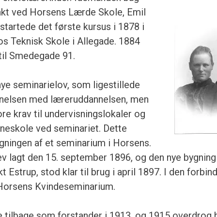
nkt ved Horsens Lærde Skole, Emil
tartede det første kursus i 1878 i
hos Teknisk Skole i Allegade. 1884
 til Smedegade 91.
e seminarielov, som ligestillede
nelsen med læreruddannelsen, men
re krav til undervisningslokaler og
neskole ved seminariet. Dette
ygningen af et seminarium i Horsens.
v lagt den 15. september 1896, og den nye bygning
kt Estrup, stod klar til brug i april 1897. I den forbi
 Horsens Kvindeseminarium.
 tilbage som forstander i 1913, og 1915 overdrog 