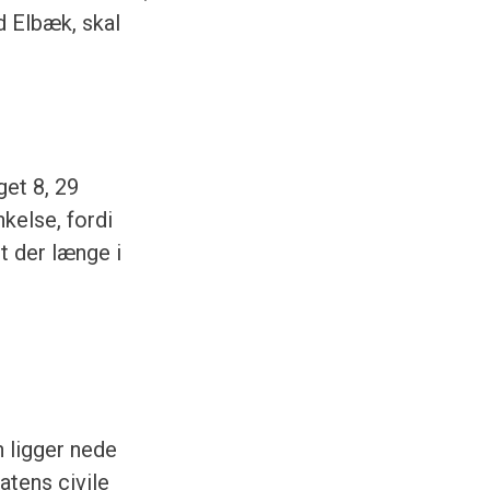
d Elbæk, skal
et 8, 29
kelse, fordi
t der længe i
 ligger nede
atens civile