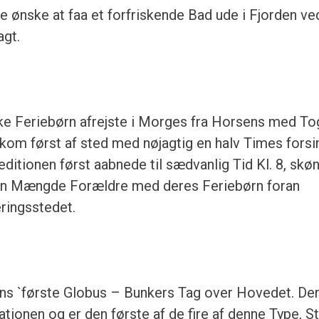
te ønske at faa et forfriskende Bad ude i Fjorden ve
agt.
e Feriebørn afrejste i Morges fra Horsens med Tog
kom først af sted med nøjagtig en halv Times forsin
itionen først aabnede til sædvanlig Tid Kl. 8, skøn
en Mængde Forældre med deres Feriebørn foran
ringsstedet.
ens `første Globus – Bunkers Tag over Hovedet. Den
tionen og er den første af de fire af denne Type, St