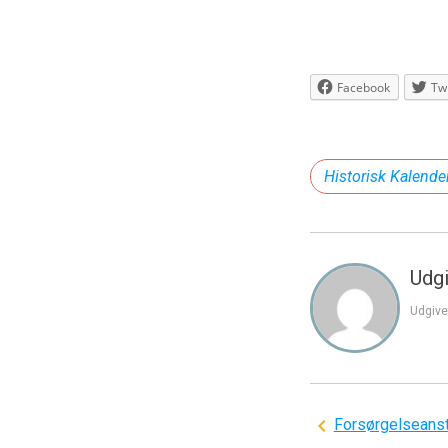
Facebook
Twi
Historisk Kalende
Udgi
Udgive
Indlægsnavi
Forsørgelseansta