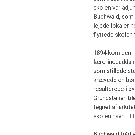
skolen var adju
Buchwald, som s
lejede lokaler 
flyttede skolen
1894 kom den ny
lærerindeuddan
som stillede sto
krævede en bør
resulterede i b
Grundstenen ble
tegnet af arkite
skolen navn til
Buchwald trådte