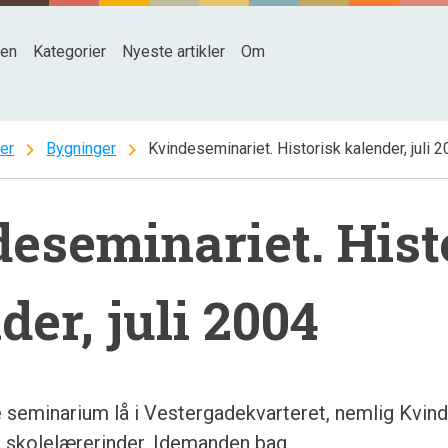
den
Kategorier
Nyeste artikler
Om
chevron_right
chevron_right
ter
Bygninger
Kvindeseminariet. Historisk kalender, juli 
eseminariet. Hist
der, juli 2004
seminarium lå i Vestergadekvarteret, nemlig Kvind
e
skolelærerinder. Idemanden bag