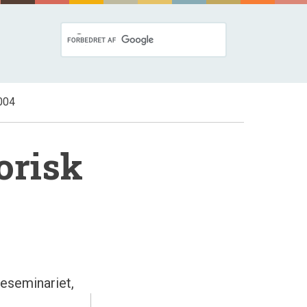
2004
orisk
eseminariet,