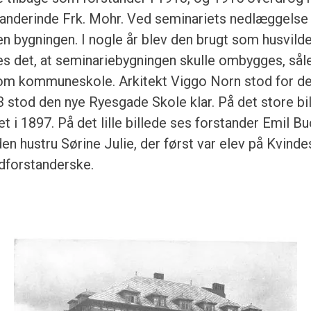
standerinde Frk. Mohr. Ved seminariets nedlæggelse 
bygningen. I nogle år blev den brugt som husvilde
s det, at seminariebygningen skulle ombygges, sål
om kommuneskole. Arkitekt Viggo Norn stod for det
tod den nye Ryesgade Skole klar. På det store bi
t i 1897. På det lille billede ses forstander Emil B
n hustru Sørine Julie, der først var elev på Kvind
dforstanderske.