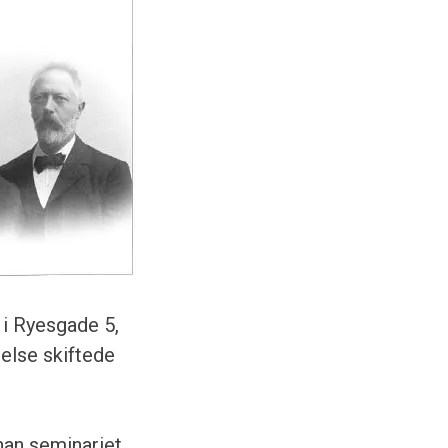
 i Ryesgade 5,
ndelse skiftede
han seminariet