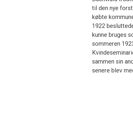
til den nye for
købte kommunen 
1922 besluttede
kunne bruges s
sommeren 1923 s
Kvindeseminarie
sammen sin ande
senere blev me