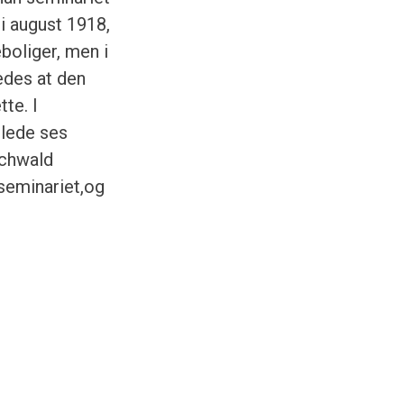
i august 1918,
boliger, men i
edes at den
te. I
llede ses
uchwald
eseminariet,og