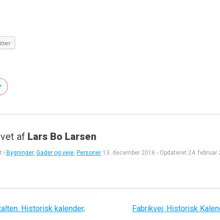
tter
r
vet af
Lars Bo Larsen
t i
Bygninger
,
Gader og veje
,
Personer
13. december 2016
-
Opdateret
24. februar
gation
lten. Historisk kalender,
Fabrikvej. Historisk Kale