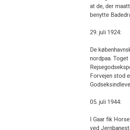
at de, der maat
benytte Badedr
29. juli 1924:
De københavnsk
nordpaa. Toget 
Rejsegodseksped
Forvejen stod 
Godseksindleve
05. juli 1944:
I Gaar fik Hors
ved Jernbanesta